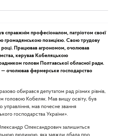
в справжнім професіоналом, патріотом своєї
ою громадянською позицією. Свою трудову
74 році. Працював агрономом, очолював
ємства, керував Кобеляцькою
радником голови Полтавської обласної ради.
нів — очолював фермерське господарство
зово обирався депутатом рад різних рівнів,
им головою Кобеляк. Мав вищу освіту, був
 управління, мав почесне звання
ького господарства України».
в, Олександр Олександрович залишиться
альною людиною, яка завжди дбала про