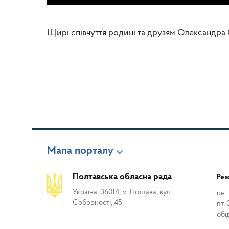
Щирі співчуття родині та друзям Олександра
Мапа порталу
Полтавська обласна рада
Реж
Україна, 36014, м. Полтава, вул.
пн.-
Соборності, 45
пт. 
обі