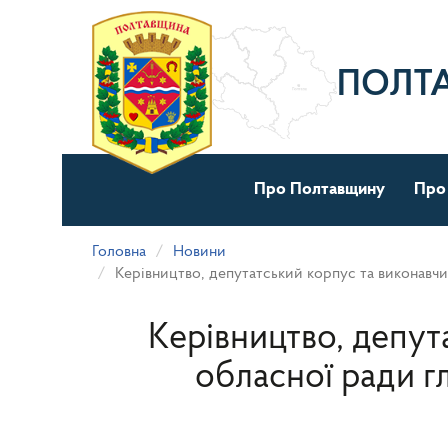
Перейти
до
основного
матеріалу
ПОЛТ
Про Полтавщину
Про
Головна
Новини
Керівництво, депутатський корпус та виконавч
Керівництво, депут
обласної ради г