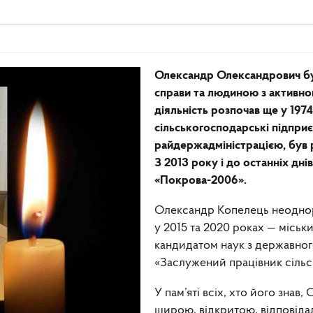
Олександр Олександрович бу
справи та людиною з активн
діяльність розпочав ще у 19
сільськогосподарські підпри
райдержадміністрацією, був 
З 2013 року і до останніх д
«Покрова-2006».
Олександр Копелець неоднора
у 2015 та 2020 роках — міськ
кандидатом наук з державного
«Заслужений працівник сільс
У пам’яті всіх, хто його зна
щирою, відкритою, відповід