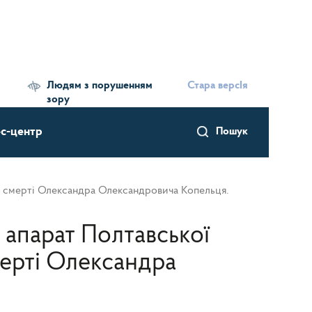
Людям з порушенням
Стара версІя
зору
с-центр
Пошук
у смерті Олександра Олександровича Копельця.
 апарат Полтавської
мерті Олександра