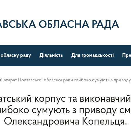
АВСЬКА ОБЛАСНА РАДА
 обласну раду
Діяльність
Для громадськості
Пре
ий апарат Полтавської обласної ради глибоко сумують з привод
атський корпус та виконавчий
либоко сумують з приводу с
Олександровича Копельця.