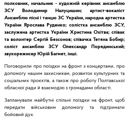
полковник, начальник - художній керівник ансамблю
ЗСУ Володимир Налуцишин; артист-вокаліст
Ансамблю пісні і танцю ЗС України, народна артистка
України Ярослава Руденко; солістка ансамблю ЗСУ,
заслужена артистка України Христина Охітва; співак
та волонтер Сергій Безсонов; співачка Тетяна Бобир;
соліст ансамблю ЗСУ Олександр Порядинський;
звукорежисер Юрій Багмет, інші.
Поговорили про поїздки на фронт з концертами, про
допомогу нашим захисникам, розвиток культурних та
соціальних проєктів, а також про роботу Полтавської
обласної ради й взаємодію з громадами області.
Запланували майбутні спільні поїздки на фронт, щоб
передати військовим допомогу та підтримати
бойовий дух.