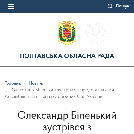
Перейти
Пошук
до
Toggle
основного
navigation
матеріалу
ПОЛТАВСЬКА ОБЛАСНА РАДА
Головна
Новини
Олександр Біленький зустрівся з представниками
Ансамблю пісні і танцю Збройних Сил України
Олександр Біленький
зустрівся з