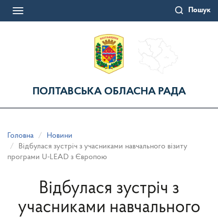
Перейти
Пошук
до
Toggle
основного
navigation
матеріалу
ПОЛТАВСЬКА ОБЛАСНА РАДА
Головна
Новини
Відбулася зустріч з учасниками навчального візиту
програми U-LEAD з Європою
Відбулася зустріч з
учасниками навчального