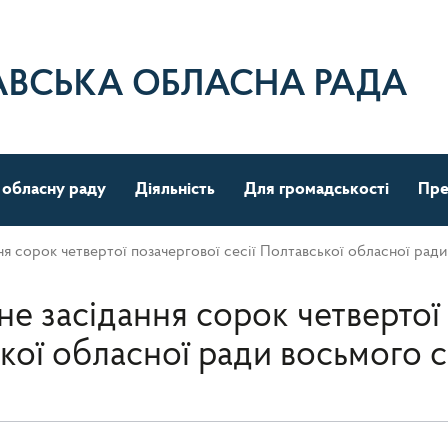
АВСЬКА ОБЛАСНА РАДА
 обласну раду
Діяльність
Для громадськості
Пре
ня сорок четвертої позачергової сесії Полтавської обласної рад
е засідання сорок четвертої 
кої обласної ради восьмого 