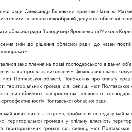
асної ради Олександр Біленький привітав Наталію Матві
иготовити та видати новообраній депутатці обласної ради
утати обласної ради Володимир Ярошенко та Микола Коре
ння змін до рішення обласної ради; до назви постійної
ідеопрокат».
увалися закріплення на праві господарського відання об’
ення та контролю за виконанням фінансових планів комун
, міст Полтавської області; Положення про оплату праці
сті територіальних громад сіл, селищ, міст Полтавської
ного виробничого підприємства теплового господарс
енергоефективності» Полтавської обласної ради.
д майнових питань, зокрема, приймання-передачу майна і
кої територіальної громади у спільну власність територ
сті територіальних громад сіл, селищ, міст Полтавської