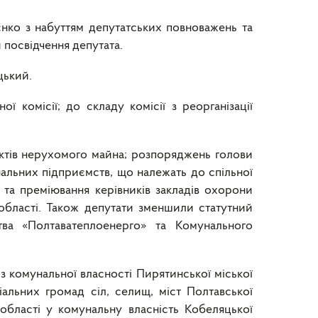
єнко з набуттям депутатських повноважень та
 посвідчення депутата.
цький.
 комісії; до складу комісії з реорганізації
єктів нерухомого майна; розпоряджень голови
альних підприємств, що належать до спільної
 та преміювання керівників закладів охорони
 області. Також депутати зменшили статутний
тва «Полтаватеплоенерго» та Комунального
з комунальної власності Пирятинської міської
іальних громад сіл, селищ, міст Полтавської
 області у комунальну власність Кобеляцької