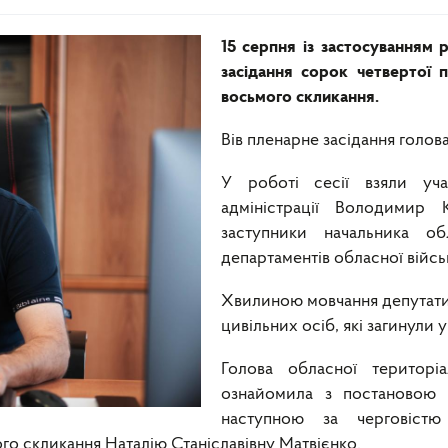
15 серпня із застосуванням
засідання сорок четвертої п
восьмого скликання.
Вів пленарне засідання голов
У роботі сесії взяли учас
адміністрації Володимир 
заступники начальника обл
департаментів обласної військ
Хвилиною мовчання депутати 
цивільних осіб, які загинули у
Голова обласної територі
ознайомила з постановою 
наступною за черговістю
го скликання Наталію Станіславівну Матвієнко.