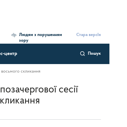
Людям з порушенням
Стара версІя
зору
с-центр
Пошук
и восьмого скликання
позачергової сесії
скликання