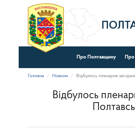
Перейти
до
основного
матеріалу
ПОЛТ
Про Полтавщину
Про
Головна
Новини
Відбулось пленарне засідан
Відбулось пленарн
Полтавсь