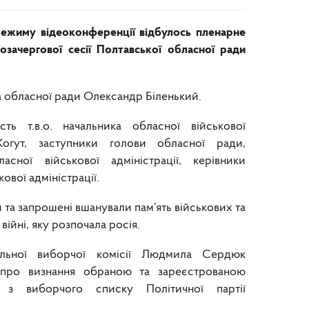
 режиму відеоконференції відбулось пленарне
озачергової сесії Полтавської обласної ради
а обласної ради Олександр Біленький.
ть т.в.о. начальника обласної військової
Когут, заступники голови обласної ради,
асної військової адміністрації, керівники
ової адміністрації.
та запрошені вшанували пам’ять військових та
 війні, яку розпочала росія.
альної виборчої комісії Людмила Сердюк
про визнання обраною та зареєстрованою
 з виборчого списку Політичної партії