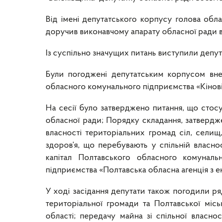
Від імені депутатського корпусу голова обл
доручив виконавчому апарату обласної ради в
Із суспільно значущих питань виступили деп
Були погоджені депутатським корпусом внесе
обласного комунального підприємства «Кінов
На сесії було затверджено питання, що стос
обласної ради; Порядку складання, затвердж
власності територіальних громад сіл, селищ
здоров’я, що перебувають у спільній власно
капітал Полтавського обласного комуналь
підприємства «Полтавська обласна агенція з 
У ході засідання депутати також погодили ря
територіальної громади та Полтавської місь
області; передачу майна зі спільної власно