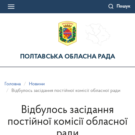
Перейти
Пошук
до
Toggle
основного
navigation
матеріалу
ПОЛТАВСЬКА ОБЛАСНА РАДА
Головна
Новини
Відбулось засідання постійної комісії обласної ради
Відбулось засідання
постійної комісії обласної
ради