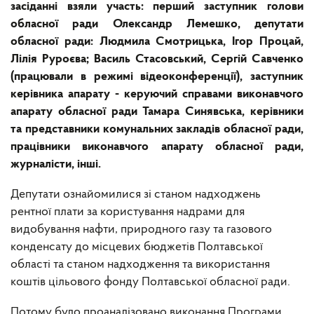
засіданні взяли участь: перший заступник голови
обласної ради Олександр Лемешко, депутати
обласної ради: Людмила Смотрицька, Ігор Процай,
Лілія Руроєва; Василь Стасовський, Сергій Савченко
(працювали в режимі відеоконференції), заступник
керівника апарату - керуючий справами виконавчого
апарату обласної ради Тамара Синявська, керівники
та представники комунальних закладів обласної ради,
працівники виконавчого апарату обласної ради,
журналісти, інші.
Депутати ознайомилися зі станом надходжень
рентної плати за користування надрами для
видобування нафти, природного газу та газового
конденсату до місцевих бюджетів Полтавської
області та станом надходження та використання
коштів цільового фонду Полтавської обласної ради.
Потому було проаналізовано виконання Програми