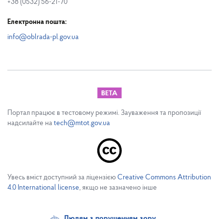
+38 (0532) 56-21-70
Електронна пошта:
info@oblrada-pl.gov.ua
Портал працює в тестовому режимі. Зауваження та пропозиції
надсилайте на
tech@mtot.gov.ua
Увесь вміст доступний за ліцензією
Creative Commons Attribution
4.0 International license
, якщо не зазначено інше
Людям з порушенням зору