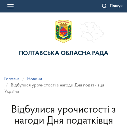
Перейти
Пошук
до
Toggle
основного
navigation
матеріалу
ПОЛТАВСЬКА ОБЛАСНА РАДА
Головна
Новини
Відбулися урочистості з нагоди Дня податківця
України
Відбулися урочистості з
нагоди Дня податківця