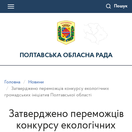
Перейти
Пошук
до
Toggle
основного
navigation
матеріалу
ПОЛТАВСЬКА ОБЛАСНА РАДА
Головна
Новини
Затверджено переможців конкурсу екологічних
громадських ініціатив Полтавської області
Затверджено переможців
конкурсу екологічних