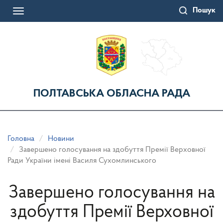
Перейти
Пошук
до
Toggle
основного
navigation
матеріалу
ПОЛТАВСЬКА ОБЛАСНА РАДА
Головна
Новини
Завершено голосування на здобуття Премії Верховної
Ради України імені Василя Сухомлинського
Завершено голосування на
здобуття Премії Верховної