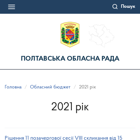
Перейти
Пошук
до
Toggle
основного
navigation
матеріалу
ПОЛТАВСЬКА ОБЛАСНА РАДА
Головна
Обласний бюджет
2021 рік
2021 рік
Рішення 11 позачергової сесії VIІІ скликання від 15