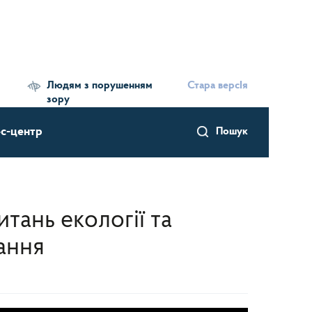
Людям з порушенням
Стара версІя
зору
с-центр
Пошук
итань екології та
ання