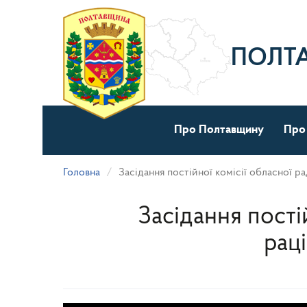
Перейти
до
основного
матеріалу
ПОЛТ
Про Полтавщину
Про
Головна
Засідання постійної комісії обласної р
Засідання постій
рац