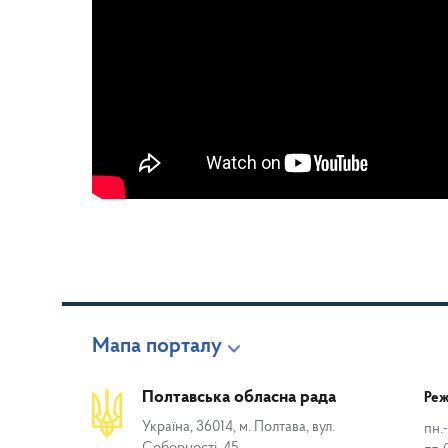
Мапа порталу
Полтавська обласна рада
Реж
Україна, 36014, м. Полтава, вул.
пн.-