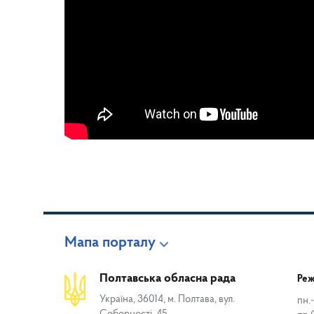
Мапа порталу
Полтавська обласна рада
Реж
Україна, 36014, м. Полтава, вул.
пн.-