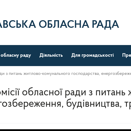
АВСЬКА ОБЛАСНА РАДА
 обласну раду
Діяльність
Для громадськості
Пре
ади з питань житлово-комунального господарства, енергозбережен
омісії обласної ради з питан
гозбереження, будівництва, тр