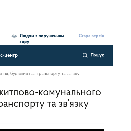
Людям з порушенням
Стара версІя
зору
с-центр
Пошук
ня, будівництва, транспорту та зв’язку
ь житлово-комунального
анспорту та зв’язку