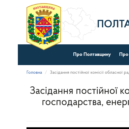
Перейти
до
основного
матеріалу
ПОЛТ
Про Полтавщину
Про
Головна
Засідання постійної комісії обласної р
Засідання постійної к
господарства, енер