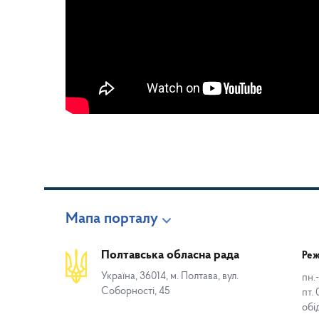
Мапа порталу
Полтавська обласна рада
Реж
Україна, 36014, м. Полтава, вул.
пн.-
Соборності, 45
пт. 
обі