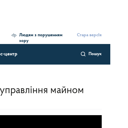
Людям з порушенням
Стара версІя
зору
с-центр
Пошук
а управління майном