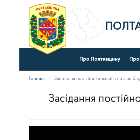
Перейти
до
основного
матеріалу
ПОЛТ
Про Полтавщину
Про
Головна
Засідання постійної комісії з питань б
Засідання постійно