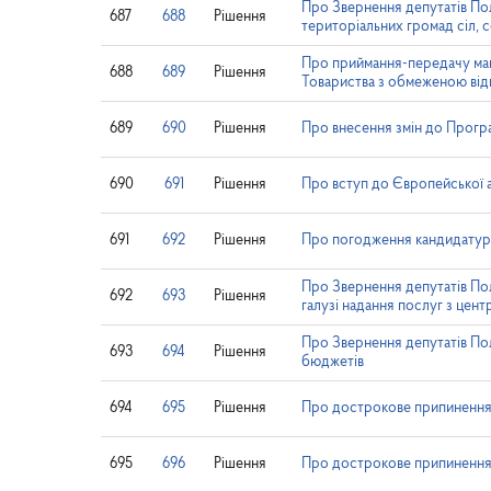
Про Звернення депутатів Пол
687
688
Рішення
територіальних громад сіл, с
Про приймання-передачу майна
688
689
Рішення
Товариства з обмеженою в
689
690
Рішення
Про внесення змін до Програ
690
691
Рішення
Про вступ до Європейської ас
691
692
Рішення
Про погодження кандидатур
Про Звернення депутатів Пол
692
693
Рішення
галузі надання послуг з цен
Про Звернення депутатів По
693
694
Рішення
бюджетів
694
695
Рішення
Про дострокове припинення 
695
696
Рішення
Про дострокове припинення 