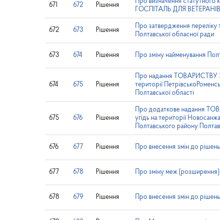
Про визначення статутн
671
672
Рішення
ГОСПІТАЛЬ ДЛЯ ВЕТЕРАНІ
Про затвердження переліку 
672
673
Рішення
Полтавської обласної ради
673
674
Рішення
Про зміну найменування Пол
Про надання ТОВАРИСТВУ 
674
675
Рішення
території ПетрівськоРоменс
Полтавської області
Про додаткове надання Т
675
676
Рішення
угідь на території Новосанж
Полтавського району Полтав
676
677
Рішення
Про внесення змін до рішен
677
678
Рішення
Про зміну меж (розширення)
678
679
Рішення
Про внесення змін до рішень