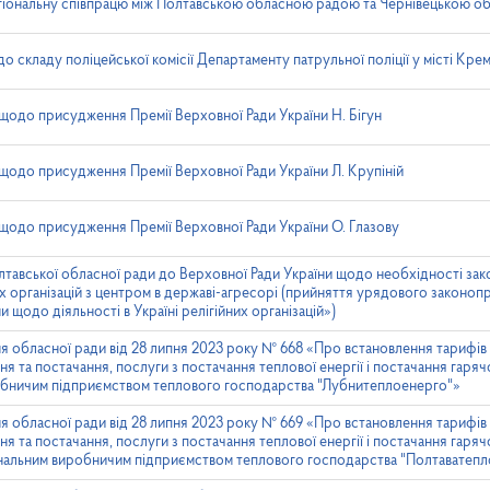
іональну співпрацю між Полтавською обласною радою та Чернівецькою 
 складу поліцейської комісії Департаменту патрульної поліції у місті Кре
одо присудження Премії Верховної Ради України Н. Бігун
одо присудження Премії Верховної Ради України Л. Крупіній
одо присудження Премії Верховної Ради України О. Глазову
лтавської обласної ради до Верховної Ради України щодо необхідності з
йних організацій з центром в державі-агресорі (прийняття урядового законо
и щодо діяльності в Україні релігійних організацій»)
я обласної ради від 28 липня 2023 року № 668 «Про встановлення тарифів н
я та постачання, послуги з постачання теплової енергії і постачання гаряч
бничим підприємством теплового господарства "Лубнитеплоенерго"»
я обласної ради від 28 липня 2023 року № 669 «Про встановлення тарифів н
я та постачання, послуги з постачання теплової енергії і постачання гаряч
нальним виробничим підприємством теплового господарства "Полтаватепл