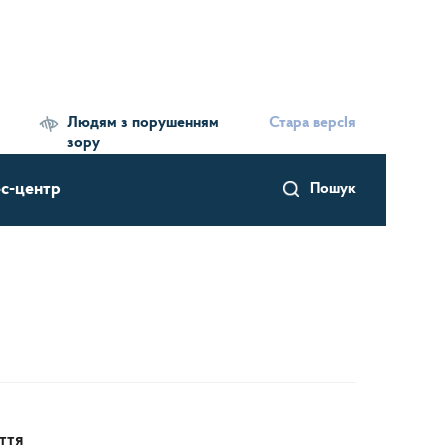
Людям з порушенням
Стара версІя
зору
с-центр
Пошук
ття