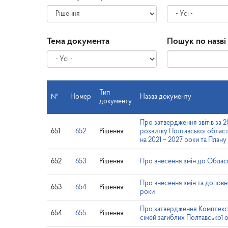
Тема документа
Пошук по назві
Тип
№
Номер
Назва документу
документу
Про затвердження звітів за 2
651
652
Рішення
розвитку Полтавської області
на 2021 – 2027 роки та Плану з
652
653
Рішення
Про внесення змін до Обласн
Про внесення змін та доповн
653
654
Рішення
роки
Про затвердження Комплексної
654
655
Рішення
сімей загиблих Полтавської о