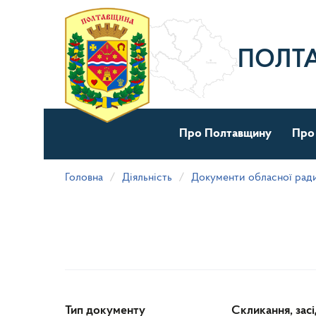
Перейти
до
основного
матеріалу
ПОЛТ
Про Полтавщину
Про
Головна
Діяльність
Документи обласної рад
Тип документу
Скликання, зас