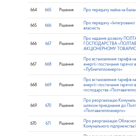
664
665
Рішення
Про передачу майна на бала
Про передачу «Інтегрованої 
665
666
Рішення
власність
Про надання дозволу 
666
667
Рішення
ГОСПОДАРСТВА «ПОЛТАВАТЕП
АКЦІОНЕРНОМУ ТОВАРИСТ
Про встановлення тарифів на
667
668
Рішення
енергії і постачання гаряч
«Лубнитеплоенерго»
Про встановлення тарифів на
668
669
Рішення
енергії і постачання гаряч
господарства «Полтаватепл
Про реорганізацію Комунальн
669
670
Рішення
шляхом приєднання до Полт
«Полтаватеплоенерго»
Про реорганізацію Обласног
670
671
Рішення
Комунального підприємства 