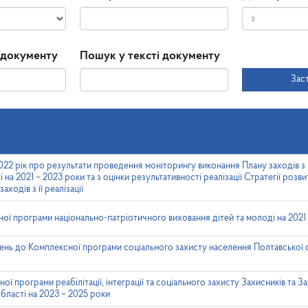
Дата
Дата
 документу
Пошук у тексті документу
прийняття
Зас
022 рік про результати проведення моніторингу виконання Плану заходів з р
 на 2021 – 2023 роки та з оцінки результативності реалізації Стратегії розв
аходів з її реалізації
ої програми національно-патріотичного виховання дітей та молоді на 2021
ень до Комплексної програми соціального захисту населення Полтавської о
 програми реабілітації, інтеграції та соціального захисту Захисників та За
бласті на 2023 – 2025 роки