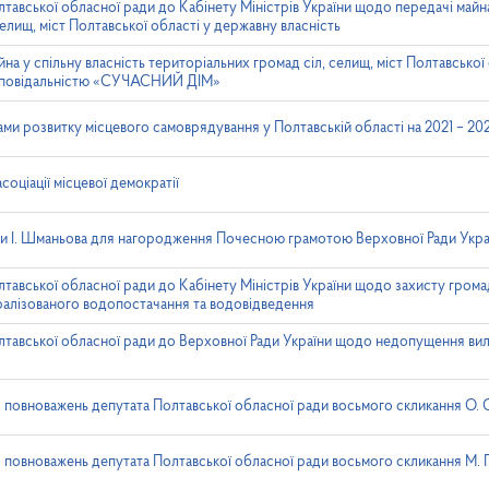
тавської обласної ради до Кабінету Міністрів України щодо передачі майна 
елищ, міст Полтавської області у державну власність
 у спільну власність територіальних громад сіл, селищ, міст Полтавської о
ідповідальністю «СУЧАСНИЙ ДІМ»
ми розвитку місцевого самоврядування у Полтавській області на 2021 – 20
оціації місцевої демократії
и І. Шманьова для нагородження Почесною грамотою Верховної Ради Укра
тавської обласної ради до Кабінету Міністрів України щодо захисту громад
тралізованого водопостачання та водовідведення
лтавської обласної ради до Верховної Ради України щодо недопущення вил
повноважень депутата Полтавської обласної ради восьмого скликання О. 
повноважень депутата Полтавської обласної ради восьмого скликання М. 