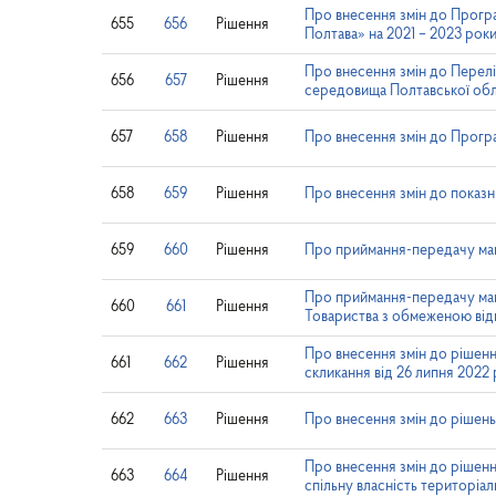
Про внесення змін до Прогр
655
656
Рішення
Полтава» на 2021 – 2023 рок
Про внесення змін до Перел
656
657
Рішення
середовища Полтавської обла
657
658
Рішення
Про внесення змін до Програ
658
659
Рішення
Про внесення змін до показн
659
660
Рішення
Про приймання-передачу майн
Про приймання-передачу майна
660
661
Рішення
Товариства з обмеженою від
Про внесення змін до рішенн
661
662
Рішення
скликання від 26 липня 2022
662
663
Рішення
Про внесення змін до рішень 
Про внесення змін до рішенн
663
664
Рішення
спільну власність територіал