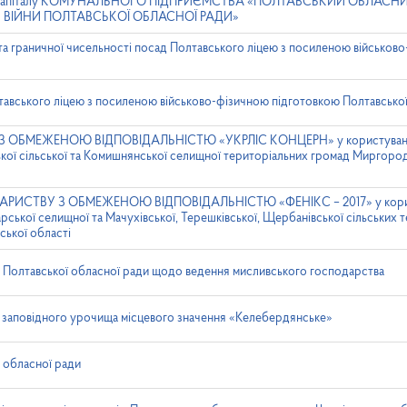
ого капіталу КОМУНАЛЬНОГО ПІДПРИЄМСТВА «ПОЛТАВСЬКИЙ ОБЛАСН
В ВІЙНИ ПОЛТАВСЬКОЇ ОБЛАСНОЇ РАДИ»
та граничної чисельності посад Полтавського ліцею з посиленою військов
тавського ліцею з посиленою військово-фізичною підготовкою Полтавської
З ОБМЕЖЕНОЮ ВІДПОВІДАЛЬНІСТЮ «УКРЛІС КОНЦЕРН» у користування 
ької сільської та Комишнянської селищної територіальних громад Миргоро
ОВАРИСТВУ З ОБМЕЖЕНОЮ ВІДПОВІДАЛЬНІСТЮ «ФЕНІКС – 2017» у корис
арської селищної та Мачухівської, Терешківської, Щербанівської сільських
ської області
ь Полтавської обласної ради щодо ведення мисливського господарства
 заповідного урочища місцевого значення «Келебердянське»
 обласної ради