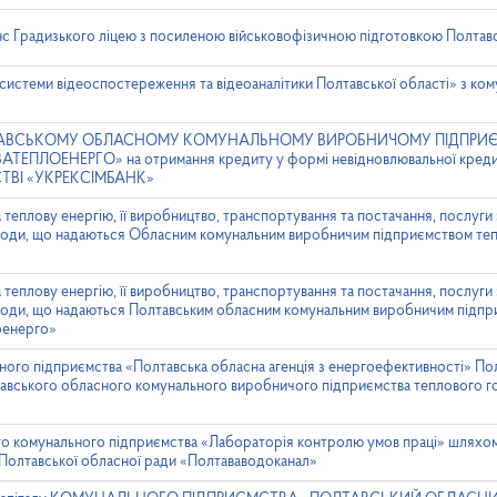
нс Градизького ліцею з посиленою військовофізичною підготовкою Полтавс
системи відеоспостереження та відеоаналітики Полтавської області» з ком
ПОЛТАВСЬКОМУ ОБЛАСНОМУ КОМУНАЛЬНОМУ ВИРОБНИЧОМУ ПІДПРИ
ЛОЕНЕРГО» на отримання кредиту у формі невідновлювальної кредитно
ВІ «УКРЕКСІМБАНК»
 теплову енергію, її виробництво, транспортування та постачання, послуги
ої води, що надаються Обласним комунальним виробничим підприємством те
 теплову енергію, її виробництво, транспортування та постачання, послуги
ої води, що надаються Полтавським обласним комунальним виробничим підп
оенерго»
ого підприємства «Полтавська обласна агенція з енергоефективності» По
авського обласного комунального виробничого підприємства теплового г
о комунального підприємства «Лабораторія контролю умов праці» шляхо
Полтавської обласної ради «Полтававодоканал»