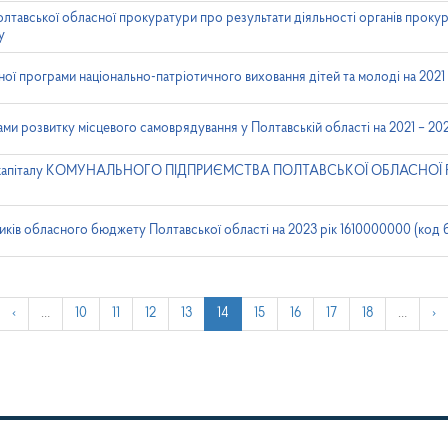
лтавської обласної прокуратури про результати діяльності органів проку
у
ої програми національно-патріотичного виховання дітей та молоді на 2021
ми розвитку місцевого самоврядування у Полтавській області на 2021 – 20
ого капіталу КОМУНАЛЬНОГО ПІДПРИЄМСТВА ПОЛТАВСЬКОЇ ОБЛАСНОЇ
иків обласного бюджету Полтавської області на 2023 рік 1610000000 (код
‹
…
10
11
12
13
14
15
16
17
18
…
›