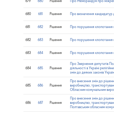
679
680
Рішення
Про Меморандум про міжрег
680
681
Рішення
Про визначення кандидатур до
681
682
Рішення
Про порушення клопотання щ
682
683
Рішення
Про порушення клопотання щ
683
684
Рішення
Про порушення клопотання щ
Про Звернення депутатів По
684
685
Рішення
діяльності в Україні релігі
змін до деяких законів Україн
Про внесення змін до рішенн
685
686
Рішення
виробництво, транспортуванн
Обласним комунальним виро
Про внесення змін до рішенн
686
687
Рішення
виробництво, транспортуванн
Полтавським обласним кому