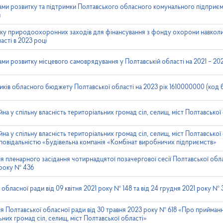
ами розвитку та підтримки Полтавського обласного комунального підприє
и
іку природоохоронних заходів для фінансування з фонду охорони навко
сті в 2023 році
ми розвитку місцевого самоврядування у Полтавській області на 2021 – 20
иків обласного бюджету Полтавської області на 2023 рік 1610000000 (код
а у спільну власність територіальних громад сіл, селищ, міст Полтавської
 у спільну власність територіальних громад сіл, селищ, міст Полтавської о
повідальністю «Будівельна компанія «Комбінат виробничих підприємств»
я пленарного засідання чотирнадцятої позачергової сесії Полтавської обл
 року № 436
обласної ради від 09 квітня 2021 року № 148 та від 24 грудня 2021 року № 
я Полтавської обласної ради від 30 травня 2023 року № 618 «Про прийман
ьних громад сіл, селищ, міст Полтавської області»