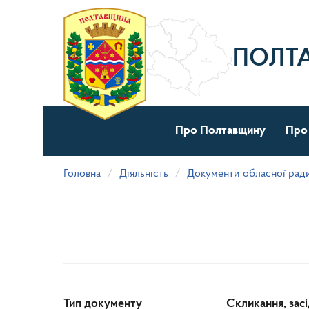
Перейти
до
основного
матеріалу
ПОЛТ
Про Полтавщину
Про
Головна
Діяльність
Документи обласної рад
Тип документу
Скликання, зас