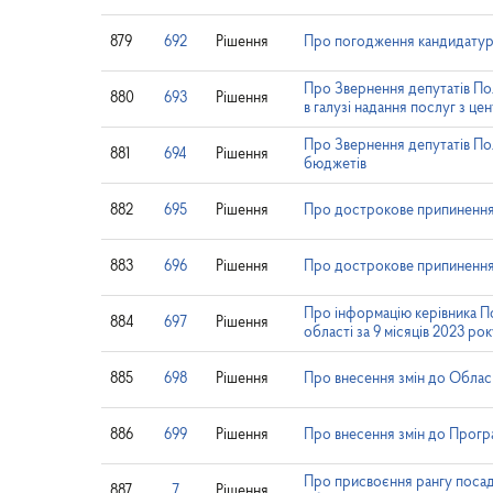
879
692
Рішення
Про погодження кандидатур
Про Звернення депутатів Пол
880
693
Рішення
в галузі надання послуг з ц
Про Звернення депутатів По
881
694
Рішення
бюджетів
882
695
Рішення
Про дострокове припинення 
883
696
Рішення
Про дострокове припинення 
Про інформацію керівника По
884
697
Рішення
області за 9 місяців 2023 ро
885
698
Рішення
Про внесення змін до Обласн
886
699
Рішення
Про внесення змін до Програ
Про присвоєння рангу посад
887
7
Рішення