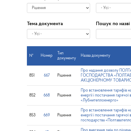
Тема документа
Пошук по назві
Тип
№
Номер
Назва документу
документу
Про надання дозволу 
851
667
Рішення
ГОСПОДАРСТВА «ПОЛТАВАТЕП
АКЦІОНЕРНОМУ ТОВАРИС
Про встановлення тарифів на
852
668
Рішення
енергії і постачання гаряч
«Лубнитеплоенерго»
Про встановлення тарифів на
853
669
Рішення
енергії і постачання гаряч
господарства «Полтаватепл
Про внесення змін до рішенн