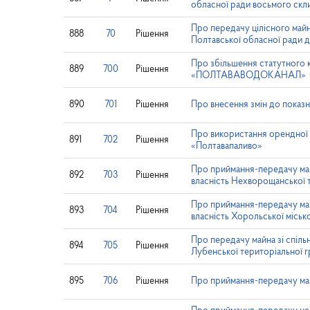
обласної ради восьмого скл
Про передачу цілісного майн
888
70
Рішення
Полтавської обласної ради 
Про збільшення статутн
889
700
Рішення
«ПОЛТАВАВОДОКАНАЛ»
890
701
Рішення
Про внесення змін до показн
Про використання орендної
891
702
Рішення
«Полтавапаливо»
Про приймання-передачу майн
892
703
Рішення
власність Нехворощанської 
Про приймання-передачу майн
893
704
Рішення
власність Хорольської міськ
Про передачу майна зі спільн
894
705
Рішення
Лубенської територіальної 
895
706
Рішення
Про приймання-передачу майн