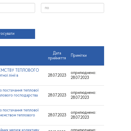
Дата
тосувати
Дата
Примітки
прийняття
ЄМСТВУ ТЕПЛОВОГО
оприлюднено:
ї лінії в
28.07.2023
28.07.2023
 з постачання теплової
оприлюднено:
плового господарства
28.07.2023
28.07.2023
 з постачання теплової
оприлюднено:
риємством теплового
28.07.2023
28.07.2023
ційних мереж колективу
оприлюднено: