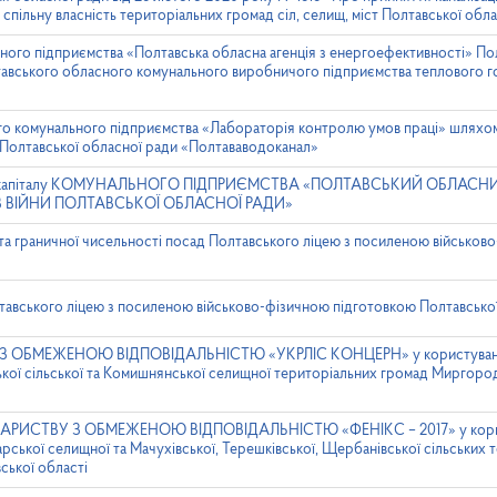
спільну власність територіальних громад сіл, селищ, міст Полтавської обла
ного підприємства «Полтавська обласна агенція з енергоефективності» По
авського обласного комунального виробничого підприємства теплового г
го комунального підприємства «Лабораторія контролю умов праці» шляхо
Полтавської обласної ради «Полтававодоканал»
ого капіталу КОМУНАЛЬНОГО ПІДПРИЄМСТВА «ПОЛТАВСЬКИЙ ОБЛАСН
В ВІЙНИ ПОЛТАВСЬКОЇ ОБЛАСНОЇ РАДИ»
та граничної чисельності посад Полтавського ліцею з посиленою військов
тавського ліцею з посиленою військово-фізичною підготовкою Полтавсько
З ОБМЕЖЕНОЮ ВІДПОВІДАЛЬНІСТЮ «УКРЛІС КОНЦЕРН» у користування 
ької сільської та Комишнянської селищної територіальних громад Миргоро
ОВАРИСТВУ З ОБМЕЖЕНОЮ ВІДПОВІДАЛЬНІСТЮ «ФЕНІКС – 2017» у корис
арської селищної та Мачухівської, Терешківської, Щербанівської сільських
ської області