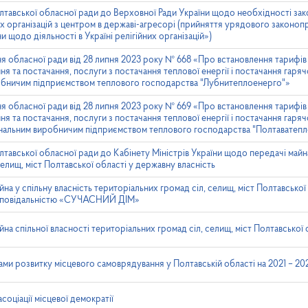
лтавської обласної ради до Верховної Ради України щодо необхідності з
йних організацій з центром в державі-агресорі (прийняття урядового законо
и щодо діяльності в Україні релігійних організацій»)
я обласної ради від 28 липня 2023 року № 668 «Про встановлення тарифів н
я та постачання, послуги з постачання теплової енергії і постачання гаря
бничим підприємством теплового господарства "Лубнитеплоенерго"»
я обласної ради від 28 липня 2023 року № 669 «Про встановлення тарифів н
я та постачання, послуги з постачання теплової енергії і постачання гаря
нальним виробничим підприємством теплового господарства "Полтаватеп
тавської обласної ради до Кабінету Міністрів України щодо передачі майна 
елищ, міст Полтавської області у державну власність
 у спільну власність територіальних громад сіл, селищ, міст Полтавської 
ідповідальністю «СУЧАСНИЙ ДІМ»
а спільної власності територіальних громад сіл, селищ, міст Полтавської 
ми розвитку місцевого самоврядування у Полтавській області на 2021 – 20
оціації місцевої демократії