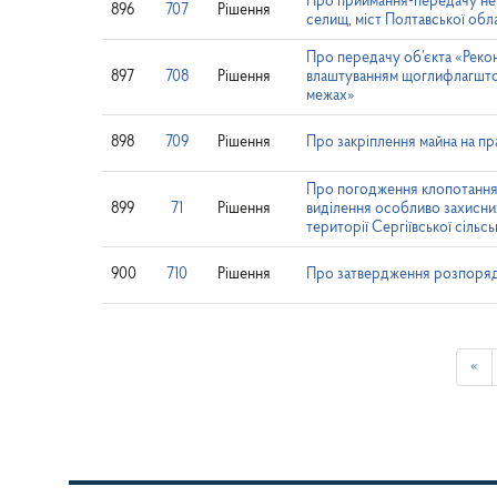
Про приймання-передачу неру
896
707
Рішення
селищ, міст Полтавської обл
Про передачу об’єкта «Реконс
897
708
Рішення
влаштуванням щоглифлагшток
межах»
898
709
Рішення
Про закріплення майна на пр
Про погодження клопотання щ
899
71
Рішення
виділення особливо захи
території Сергіївської сільс
900
710
Рішення
Про затвердження розпоряд
«