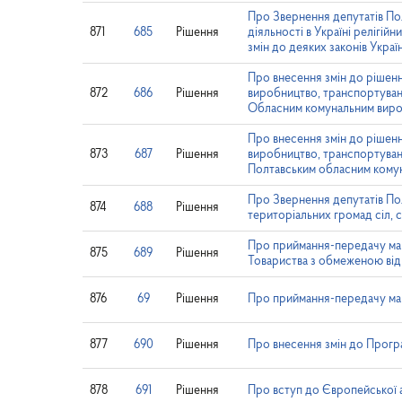
Про Звернення депутатів По
871
685
Рішення
діяльності в Україні релігі
змін до деяких законів Україн
Про внесення змін до рішенн
872
686
Рішення
виробництво, транспортуванн
Обласним комунальним виро
Про внесення змін до рішенн
873
687
Рішення
виробництво, транспортуванн
Полтавським обласним кому
Про Звернення депутатів Пол
874
688
Рішення
територіальних громад сіл, с
Про приймання-передачу майна
875
689
Рішення
Товариства з обмеженою в
876
69
Рішення
Про приймання-передачу майн
877
690
Рішення
Про внесення змін до Програ
878
691
Рішення
Про вступ до Європейської ас