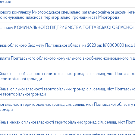
икання
ового комплексу Миргородської спеціальної загальноосвітньої школи-інтерн
до комунальної власності територіальної громади міста Миргорода
ого капіталу КОМУНАЛЬНОГО ПІДПРИЄМСТВА ПОЛТАВСЬКОЇ ОБЛАСНОЇ
иків обласного бюджету Полтавської області на 2023 рік 1610000000 (код
 плати Полтавського обласного комунального виробничо-комерційного пі
а зі спільної власності територіальних громад сіл, селищ, міст Полтавсько
територіальної громади
а зі спільної власності територіальних громад сіл, селищ, міст Полтавсько
ої територіальної громади
ої власності територіальних громад сіл, селищ, міст Полтавської області у
громади
а в межах спільної власності територіальних громад сіл, селищ, міст Полт