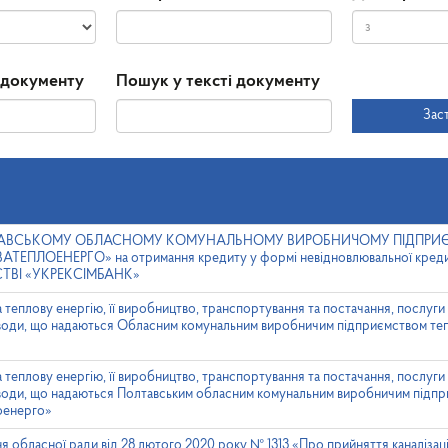
Дата
Дата
 документу
Пошук у тексті документу
прийняття
Зас
ПОЛТАВСЬКОМУ ОБЛАСНОМУ КОМУНАЛЬНОМУ ВИРОБНИЧОМУ ПІДПРИ
ЛОЕНЕРГО» на отримання кредиту у формі невідновлювальної кредитно
ТВІ «УКРЕКСІМБАНК»
 теплову енергію, її виробництво, транспортування та постачання, послуги
ої води, що надаються Обласним комунальним виробничим підприємством те
 теплову енергію, її виробництво, транспортування та постачання, послуги
ої води, що надаються Полтавським обласним комунальним виробничим підп
оенерго»
я обласної ради від 28 лютого 2020 року № 1313 «Про прийняття каналіза