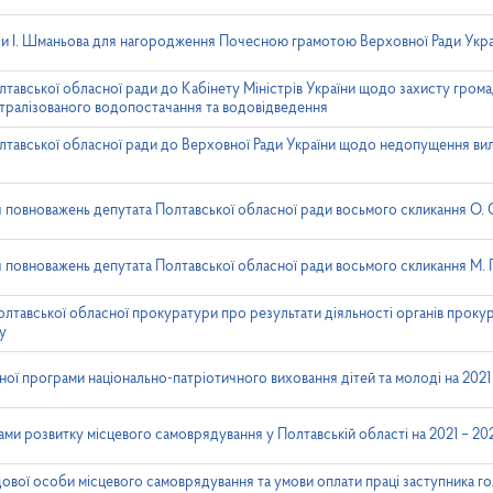
и І. Шманьова для нагородження Почесною грамотою Верховної Ради Укра
тавської обласної ради до Кабінету Міністрів України щодо захисту грома
ентралізованого водопостачання та водовідведення
лтавської обласної ради до Верховної Ради України щодо недопущення вил
повноважень депутата Полтавської обласної ради восьмого скликання О. 
повноважень депутата Полтавської обласної ради восьмого скликання М. 
лтавської обласної прокуратури про результати діяльності органів проку
ку
ої програми національно-патріотичного виховання дітей та молоді на 2021
ми розвитку місцевого самоврядування у Полтавській області на 2021 – 20
ової особи місцевого самоврядування та умови оплати праці заступника го