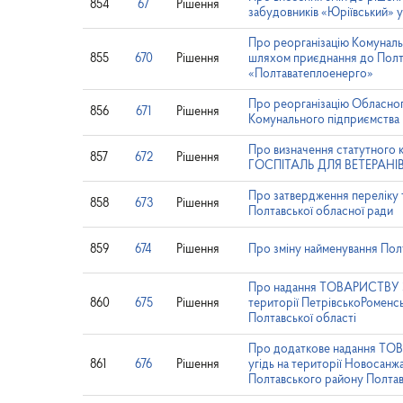
854
67
Рішення
забудовників «Юріївський» у 
Про реорганізацію Комуналь
855
670
Рішення
шляхом приєднання до Полт
«Полтаватеплоенерго»
Про реорганізацію Обласно
856
671
Рішення
Комунального підприємства 
Про визначення статутн
857
672
Рішення
ГОСПІТАЛЬ ДЛЯ ВЕТЕРАНІ
Про затвердження переліку 
858
673
Рішення
Полтавської обласної ради
859
674
Рішення
Про зміну найменування Пол
Про надання ТОВАРИСТВУ 
860
675
Рішення
території ПетрівськоРоменс
Полтавської області
Про додаткове надання Т
861
676
Рішення
угідь на території Новосанж
Полтавського району Полтав