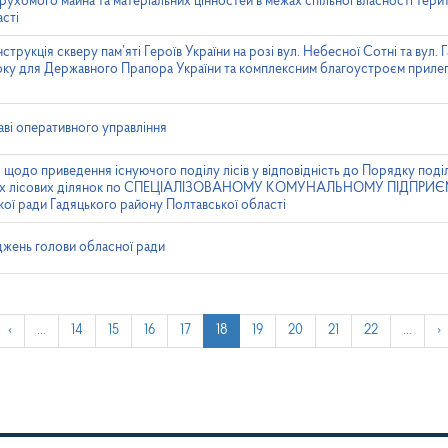
хомого майна та матеріальних цінностей в межах спільної власності терит
асті
трукція скверу пам’яті Героїв України на розі вул. Небесної Сотні та вул. Га
у для Державного Прапора України та комплексним благоустроєм прилегл
аві оперативного управління
одо приведення існуючого поділу лісів у відповідність до Порядку поділу 
сних лісових ділянок по СПЕЦІАЛІЗОВАНОМУ КОМУНАЛЬНОМУ ПІДПРИ
ької ради Гадяцького району Полтавської області
жень голови обласної ради
‹
…
14
15
16
17
18
19
20
21
22
…
›