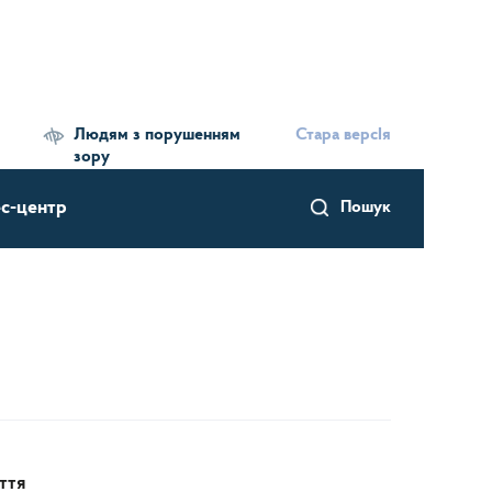
Людям з порушенням
Стара версІя
зору
с-центр
Пошук
ття