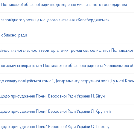
ь Полтавської обласної ради щодо ведення мисливського господарства
 заповідного урочища місцевого значення «Келебердянське»
ь обласної ради
йна спільної власності територіальних громад сіл, селищ, міст Полтавської
іональну співпрацю між Полтавською обласною радою та Чернівецькою 
о складу поліцейської комісії Департаменту патрульної поліції у місті Кре
одо присудження Премії Верховної Ради України Н. Бігун
одо присудження Премії Верховної Ради України Л. Крупіній
одо присудження Премії Верховної Ради України О. Глазову