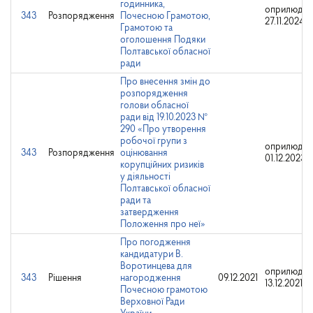
годинника,
оприлюдне
343
Розпорядження
Почесною Грамотою,
27.11.2024
Грамотою та
оголошення Подяки
Полтавської обласної
ради
Про внесення змін до
розпорядження
голови обласної
ради від 19.10.2023 №
290 «Про утворення
робочої групи з
оприлюдне
343
Розпорядження
оцінювання
01.12.2023
корупційних ризиків
у діяльності
Полтавської обласної
ради та
затвердження
Положення про неї»
Про погодження
кандидатури В.
Воротинцева для
оприлюдне
343
Рішення
нагородження
09.12.2021
13.12.2021
Почесною грамотою
Верховної Ради