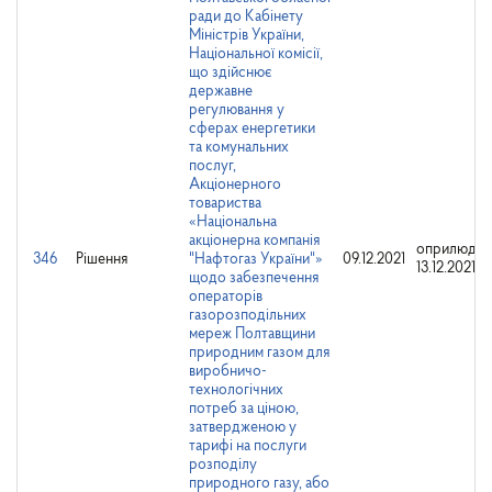
ради до Кабінету
Міністрів України,
Національної комісії,
що здійснює
державне
регулювання у
сферах енергетики
та комунальних
послуг,
Акціонерного
товариства
«Національна
акціонерна компанія
оприлюдне
346
Рішення
"Нафтогаз України"»
09.12.2021
13.12.2021
щодо забезпечення
операторів
газорозподільних
мереж Полтавщини
природним газом для
виробничо-
технологічних
потреб за ціною,
затвердженою у
тарифі на послуги
розподілу
природного газу, або