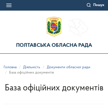
Перейти
Пошук
до
Toggle
основного
navigation
матеріалу
ПОЛТАВСЬКА ОБЛАСНА РАДА
Головна
Діяльність
Документи обласної ради
База офіційних документів
База офіційних документів