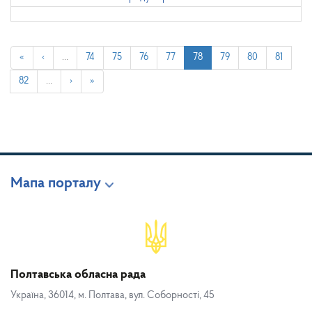
«
‹
…
74
75
76
77
78
79
80
81
82
…
›
»
Мапа порталу
Полтавська обласна рада
Україна, 36014, м. Полтава, вул. Соборності, 45