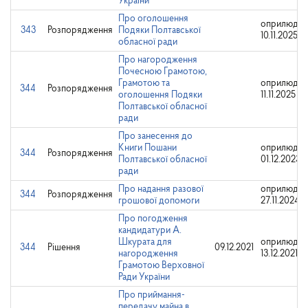
України
Про оголошення
оприлюдне
343
Розпорядження
Подяки Полтавської
10.11.2025
обласної ради
Про нагородження
Почесною Грамотою,
Грамотою та
оприлюдне
344
Розпорядження
оголошення Подяки
11.11.2025
Полтавської обласної
ради
Про занесення до
Книги Пошани
оприлюдне
344
Розпорядження
Полтавської обласної
01.12.2023
ради
Про надання разової
оприлюдне
344
Розпорядження
грошової допомоги
27.11.2024
Про погодження
кандидатури А.
Шкурата для
оприлюдне
344
Рішення
09.12.2021
нагородження
13.12.2021
Грамотою Верховної
Ради України
Про приймання-
передачу майна в