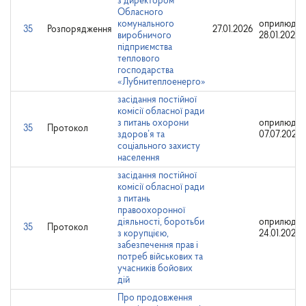
з директором
Обласного
комунального
оприлюдне
35
Розпорядження
27.01.2026
виробничого
28.01.2026
підприємства
теплового
господарства
«Лубнитеплоенерго»
засідання постійної
комісії обласної ради
з питань охорони
оприлюдне
35
Протокол
здоров’я та
07.07.2026
соціального захисту
населення
засідання постійної
комісії обласної ради
з питань
правоохоронної
діяльності, боротьби
оприлюдне
35
Протокол
з корупцією,
24.01.2025
забезпечення прав і
потреб військових та
учасників бойових
дій
Про продовження