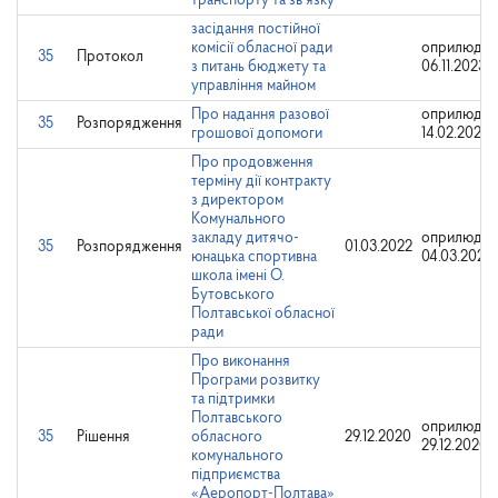
транспорту та зв’язку
засідання постійної
комісії обласної ради
оприлюдне
35
Протокол
з питань бюджету та
06.11.2023
управління майном
Про надання разової
оприлюдне
35
Розпорядження
грошової допомоги
14.02.2024
Про продовження
терміну дії контракту
з директором
Комунального
закладу дитячо-
оприлюдне
35
Розпорядження
01.03.2022
юнацька спортивна
04.03.2022
школа імені О.
Бутовського
Полтавської обласної
ради
Про виконання
Програми розвитку
та підтримки
Полтавського
оприлюдне
35
Рішення
обласного
29.12.2020
29.12.2020
комунального
підприємства
«Аеропорт-Полтава»