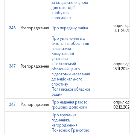
за соціальною ціною
для категорії
«побутові
споживачі»
оприлюдне
346
Розпорядження
Про передачу майна
14.11.2025
Про увільнення від
виконання обов’язків
начальника
Комунальної
установи
«Полтавський
оприлюдне
347
Розпорядження
обласний центр
18.11.2025
підготовки населення
до національного
спротиву
Полтавської обласної
ради»
Про надання разової
оприлюдне
347
Розпорядження
грошової допомоги
02.12.2024
Про вручення
годинника,
нагородження
Почесною Грамотою