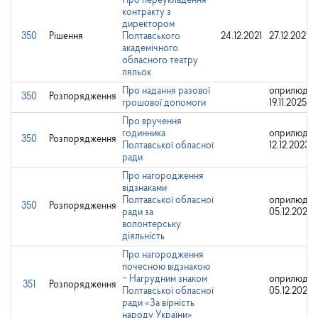
Про переукладення
контракту з
директором
350
Рішення
Полтавського
24.12.2021
27.12.2021
академічного
обласного театру
ляльок
Про надання разової
оприлюдне
350
Розпорядження
грошової допомоги
19.11.2025
Про вручення
годинника
оприлюдне
350
Розпорядження
Полтавської обласної
12.12.2023
ради
Про нагородження
відзнаками
Полтавської обласної
оприлюдне
350
Розпорядження
ради за
05.12.2024
волонтерську
діяльність
Про нагородження
почесною відзнакою
‒ Нагрудним знаком
оприлюдне
351
Розпорядження
Полтавської обласної
05.12.2024
ради «За вірність
народу України»