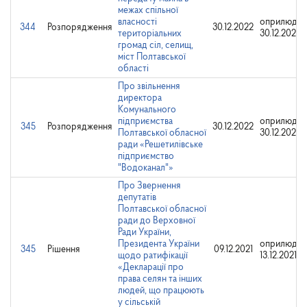
межах спільної
власності
оприлюдне
344
Розпорядження
30.12.2022
територіальних
30.12.2022
громад сіл, селищ,
міст Полтавської
області
Про звільнення
директора
Комунального
підприємства
оприлюдне
345
Розпорядження
30.12.2022
Полтавської обласної
30.12.2022
ради «Решетилівське
підприємство
"Водоканал"»
Про Звернення
депутатів
Полтавської обласної
ради до Верховної
Ради України,
Президента України
оприлюдне
345
Рішення
09.12.2021
щодо ратифікації
13.12.2021
«Декларації про
права селян та інших
людей, що працюють
у сільській