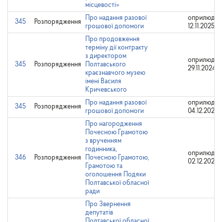
місцевості»
Про надання разової
оприлюдне
345
Розпорядження
грошової допомоги
12.11.2025
Про продовження
терміну дії контракту
з директором
оприлюдне
345
Розпорядження
Полтавського
29.11.2024
краєзнавчого музею
імені Василя
Кричевського
Про надання разової
оприлюдне
345
Розпорядження
грошової допомоги
04.12.2023
Про нагородження
Почесною Грамотою
з врученням
годинника,
оприлюдне
346
Розпорядження
Почесною Грамотою,
02.12.2024
Грамотою та
оголошення Подяки
Полтавської обласної
ради
Про Звернення
депутатів
Полтавської обласної