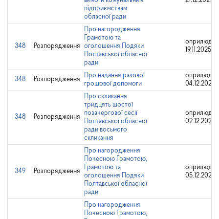
вимоги комунальним
21.12.2021
підприємствам
обласної ради
Про нагородження
Грамотою та
оприлюдне
348
Розпорядження
оголошення Подяки
19.11.2025
Полтавської обласної
ради
Про надання разової
оприлюдне
348
Розпорядження
грошової допомоги
04.12.2023
Про скликання
тридцять шостої
позачергової сесії
оприлюдне
348
Розпорядження
Полтавської обласної
02.12.2024
ради восьмого
скликання
Про нагородження
Почесною Грамотою,
Грамотою та
оприлюдне
349
Розпорядження
оголошення Подяки
05.12.2024
Полтавської обласної
ради
Про нагородження
Почесною Грамотою,