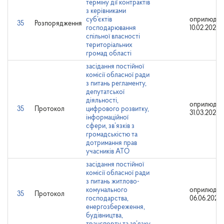
терміну дії контрактів
з керівниками
суб’єктів
оприлюдне
35
Розпорядження
господарювання
10.02.2025
спільної власності
територіальних
громад області
засідання постійної
комісії обласної ради
з питань регламенту,
депутатської
діяльності,
оприлюдне
35
Протокол
цифрового розвитку,
31.03.2026
інформаційної
сфери, зв’язків з
громадськістю та
дотримання прав
учасників АТО
засідання постійної
комісії обласної ради
з питань житлово-
комунального
оприлюдне
35
Протокол
господарства,
06.06.2025
енергозбереження,
будівництва,