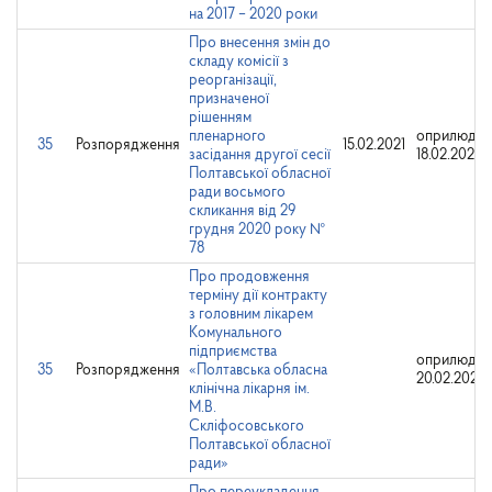
на 2017 – 2020 роки
Про внесення змін до
складу комісії з
реорганізації,
призначеної
рішенням
пленарного
оприлюдне
35
Розпорядження
15.02.2021
засідання другої сесії
18.02.2021
Полтавської обласної
ради восьмого
скликання від 29
грудня 2020 року №
78
Про продовження
терміну дії контракту
з головним лікарем
Комунального
підприємства
оприлюдне
35
Розпорядження
«Полтавська обласна
20.02.2023
клінічна лікарня ім.
М.В.
Скліфосовського
Полтавської обласної
ради»