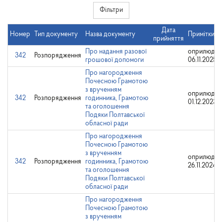
Фільтри
Дата
Номер
Тип документу
Назва документу
Примітки
прийняття
Про надання разової
оприлюдне
342
Розпорядження
грошової допомоги
06.11.2025
Про нагородження
Почесною Грамотою
з врученням
оприлюдне
342
Розпорядження
годинника, Грамотою
01.12.2023
та оголошення
Подяки Полтавської
обласної ради
Про нагородження
Почесною Грамотою
з врученням
оприлюдне
342
Розпорядження
годинника, Грамотою
26.11.2024
та оголошення
Подяки Полтавської
обласної ради
Про нагородження
Почесною Грамотою
з врученням