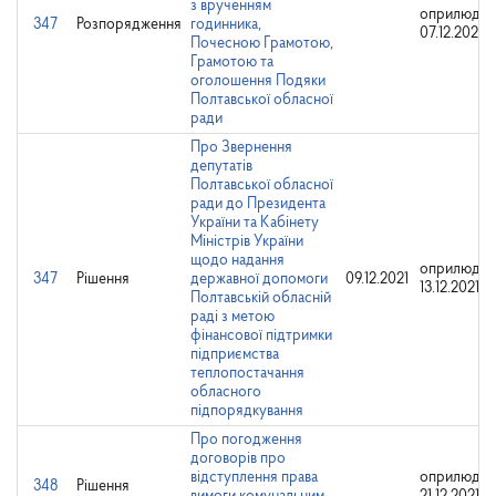
з врученням
оприлюдне
347
Розпорядження
годинника,
07.12.2023
Почесною Грамотою,
Грамотою та
оголошення Подяки
Полтавської обласної
ради
Про Звернення
депутатів
Полтавської обласної
ради до Президента
України та Кабінету
Міністрів України
щодо надання
оприлюдне
347
Рішення
державної допомоги
09.12.2021
13.12.2021
Полтавській обласній
раді з метою
фінансової підтримки
підприємства
теплопостачання
обласного
підпорядкування
Про погодження
договорів про
відступлення права
оприлюдне
348
Рішення