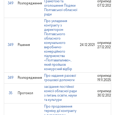
Грамотою та
оприлюдне
349
Розпорядження
оголошення Подяки
07.12.2023
Полтавської обласної
ради
Про укладення
контракту з
директором
Полтавського
обласного
комунального
оприлюдне
349
Рішення
24.12.2021
виробничо-
27.12.2021
комерційного
підприємства
«Полтавапаливо»,
який пройшов
конкурсний відбір
Про надання разової
оприлюдне
349
Розпорядження
грошової допомоги
19.11.2025
засідання постійної
комісії обласної ради
оприлюдне
35
Протокол
з питань освіти, науки
30.12.2025
та культури
Про продовження
терміну дії контракту