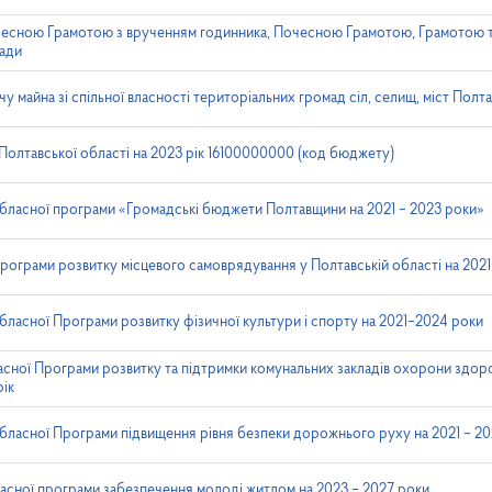
есною Грамотою з врученням годинника, Почесною Грамотою, Грамотою 
ради
 майна зі спільної власності територіальних громад сіл, селищ, міст Полта
олтавської області на 2023 рік 16100000000 (код бюджету)
обласної програми «Громадські бюджети Полтавщини на 2021 – 2023 роки»
рограми розвитку місцевого самоврядування у Полтавській області на 2021
бласної Програми розвитку фізичної культури і спорту на 2021–2024 роки
сної Програми розвитку та підтримки комунальних закладів охорони здоро
рік
обласної Програми підвищення рівня безпеки дорожнього руху на 2021 – 2
сної програми забезпечення молоді житлом на 2023 – 2027 роки