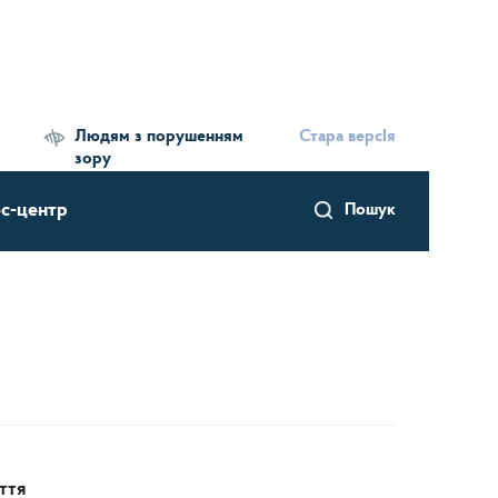
Людям з порушенням
Стара версІя
зору
с-центр
Пошук
ття