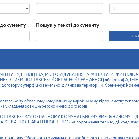
Дата
Дата
 документу
Пошук у тексті документу
прийняття
Зас
ТАМЕНТУ БУДІВНИЦТВА, МІСТОБУДУВАННЯ І АРХІТЕКТУРИ, ЖИТЛО
ЕРГЕТИКИ ПОЛТАВСЬКОЇ ОБЛАСНОЇ ДЕРЖАВНОЇ (військової) АДМІНІС
х договору суперфіцію земельної ділянки на території м. Кременчук Крем
олтавському обласному комунальному виробничому підприємству теплов
на укладання зовнішньоекономічних договорів
олу ПОЛТАВСЬКОМУ ОБЛАСНОМУ КОМУНАЛЬНОМУ ВИРОБНИЧОМУ ПІ
ТВА «ПОЛТАВАТЕПЛОЕНЕРГО» на подовження терміну дії кредитного
ного капіталу Обласного комунального виробничого підприємства теплово