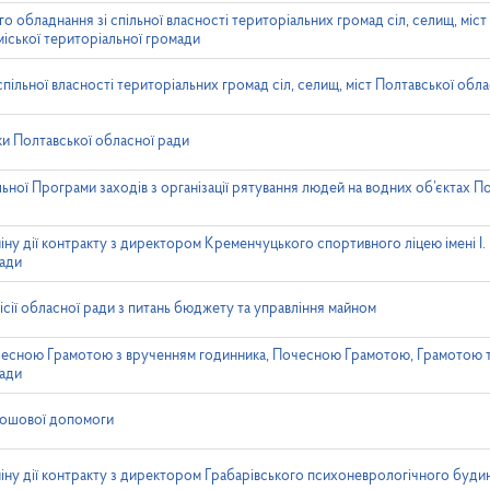
 обладнання зі спільної власності територіальних громад сіл, селищ, міст 
міської територіальної громади
пільної власності територіальних громад сіл, селищ, міст Полтавської обла
 Полтавської обласної ради
ьної Програми заходів з організації рятування людей на водних об’єктах По
у дії контракту з директором Кременчуцького спортивного ліцею імені І.
ради
місії обласної ради з питань бюджету та управління майном
есною Грамотою з врученням годинника, Почесною Грамотою, Грамотою 
ради
рошової допомоги
ну дії контракту з директором Грабарівського психоневрологічного буди