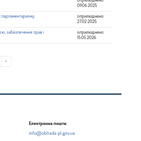
оприлюднено:
09.06.2025
к парламентаризму,
оприлюднено:
27.02.2025
єю, забезпечення прав і
оприлюднено:
15.05.2026
»
Електронна пошта:
info@oblrada-pl.gov.ua