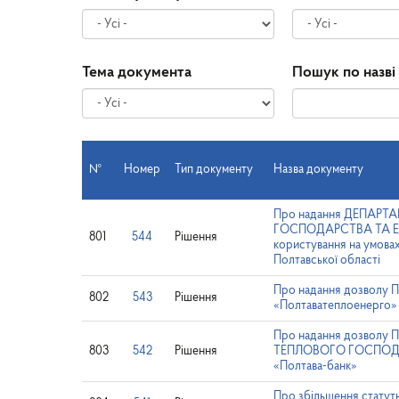
Тема документа
Пошук по назві
№
Номер
Тип документу
Назва документу
Про надання ДЕПАР
ГОСПОДАРСТВА ТА ЕН
801
544
Рішення
користування на умова
Полтавської області
Про надання дозволу П
802
543
Рішення
«Полтаватеплоенерго» 
Про надання дозв
803
542
Рішення
ТЕПЛОВОГО ГОСПОДАРС
«Полтава-банк»
Про збільшення статут