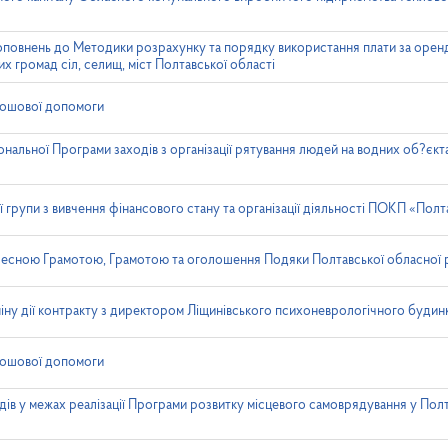
оповнень до Методики розрахунку та порядку використання плати за оренд
х громад сіл, селищ, міст Полтавської області
рошової допомоги
нальної Програми заходів з організації рятування людей на водних об?єкта
групи з вивчення фінансового стану та організації діяльності ПОКП «Пол
есною Грамотою, Грамотою та оголошення Подяки Полтавської обласної 
ну дії контракту з директором Ліщинівського психоневрологічного будин
рошової допомоги
ів у межах реалізації Програми розвитку місцевого самоврядування у Полт