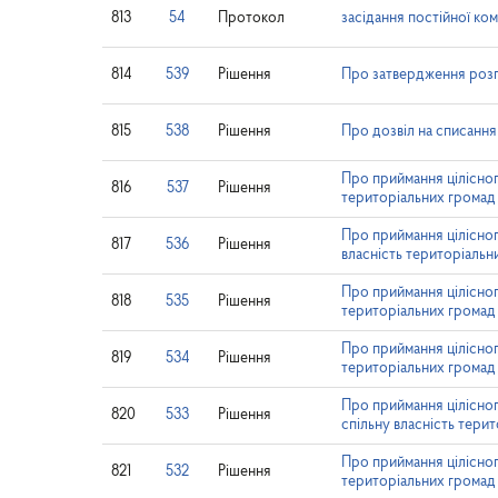
813
54
Протокол
засідання постійної ко
814
539
Рішення
Про затвердження роз
815
538
Рішення
Про дозвіл на списання
Про приймання цілісног
816
537
Рішення
територіальних громад 
Про приймання цілісног
817
536
Рішення
власність територіальни
Про приймання цілісно
818
535
Рішення
територіальних громад 
Про приймання цілісног
819
534
Рішення
територіальних громад 
Про приймання цілісно
820
533
Рішення
спільну власність терит
Про приймання цілісно
821
532
Рішення
територіальних громад 