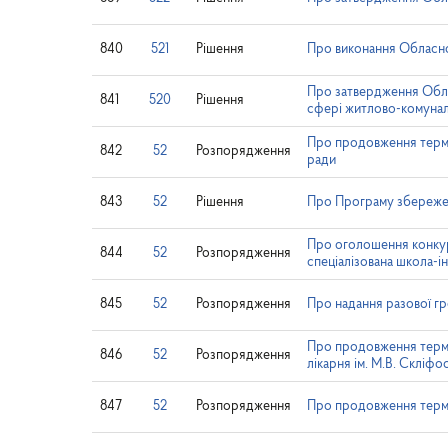
840
521
Рішення
Про виконання Обласно
Про затвердження Облас
841
520
Рішення
сфері житлово-комунал
Про продовження термін
842
52
Розпорядження
ради
843
52
Рішення
Про Програму збережен
Про оголошення конкур
844
52
Розпорядження
спеціалізована школа-і
845
52
Розпорядження
Про надання разової г
Про продовження термін
846
52
Розпорядження
лікарня ім. М.В. Скліф
847
52
Розпорядження
Про продовження термі