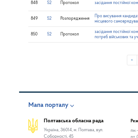
848
52
Протокол
засідання постійної ко
Про висування кандидат
849
52
Розпорядження
місцевого самоврядува
засідання постійної ком
850
52
Протокол
потреб військових та у
«
Мапа порталу
Полтавська обласна рада
Реж
Україна, 36014, м. Полтава, вул.
пн.-
Соборності, 45
пт. 