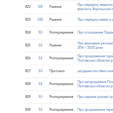
Про передачу медичного
822
531
Рішення
власність Хорольської 
823
530
Рішення
Про передачу майна зі с
824
53
Розпорядження
Про оголошення Подяки
Про виконання регіонал
825
53
Рішення
2016 – 2020 роки
Про продовження термін
826
53
Розпорядження
Полтавської обласної 
827
53
Протокол
засідання постійної ко
Про нагородження Поч
828
53
Розпорядження
Полтавської обласної 
829
53
Розпорядження
Про надання разової г
830
53
Розпорядження
Про продовження термі