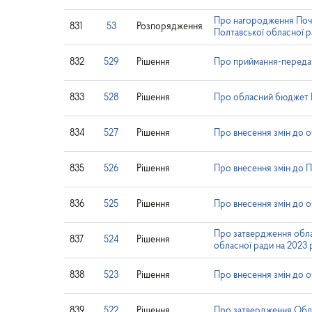
Про нагородження Поч
831
53
Розпорядження
Полтавської обласної 
832
529
Рішення
Про приймання-передачу
833
528
Рішення
Про обласний бюджет П
834
527
Рішення
Про внесення змін до 
835
526
Рішення
Про внесення змін до П
836
525
Рішення
Про внесення змін до о
Про затвердження обла
837
524
Рішення
обласної ради на 2023 
838
523
Рішення
Про внесення змін до 
839
522
Рішення
Про затвердження Обла