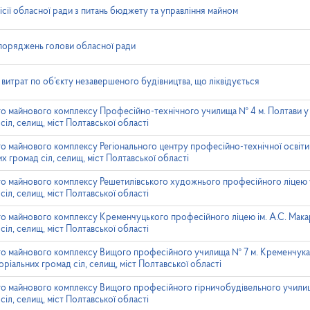
місії обласної ради з питань бюджету та управління майном
поряджень голови обласної ради
 витрат по об’єкту незавершеного будівництва, що ліквідується
о майнового комплексу Професійно-технічного училища № 4 м. Полтави у 
сіл, селищ, міст Полтавської області
о майнового комплексу Регіонального центру професійно-технічної освіти м
х громад сіл, селищ, міст Полтавської області
го майнового комплексу Решетилівського художнього професійного ліцею у
сіл, селищ, міст Полтавської області
о майнового комплексу Кременчуцького професійного ліцею ім. А.С. Макар
сіл, селищ, міст Полтавської області
го майнового комплексу Вищого професійного училища № 7 м. Кременчука 
оріальних громад сіл, селищ, міст Полтавської області
го майнового комплексу Вищого професійного гірничобудівельного училища
сіл, селищ, міст Полтавської області