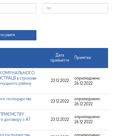
Дата
тосувати
Дата
Примітки
прийняття
ВО-КОМУНАЛЬНОГО
ТРАЦІЇ в строкове
оприлюднено:
23.12.2022
енчуцького району
26.12.2022
ого господарства
оприлюднено:
23.12.2022
26.12.2022
ДПРИЄМСТВУ
оприлюднено:
 договору з АТ
23.12.2022
26.12.2022
го господарства
оприлюднено: