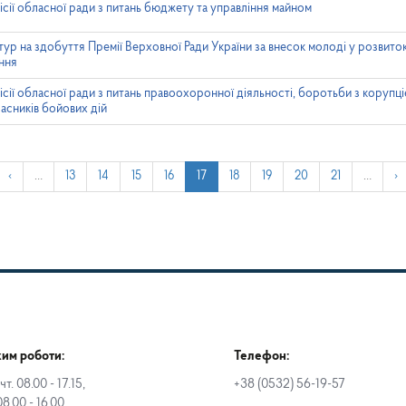
місії обласної ради з питань бюджету та управління майном
ур на здобуття Премії Верховної Ради України за внесок молоді у розвито
ння
ісії обласної ради з питань правоохоронної діяльності, боротьби з корупці
часників бойових дій
‹
…
13
14
15
16
17
18
19
20
21
…
›
им роботи:
Телефон:
чт. 08.00 - 17.15,
+38 (0532) 56-19-57
08.00 - 16.00