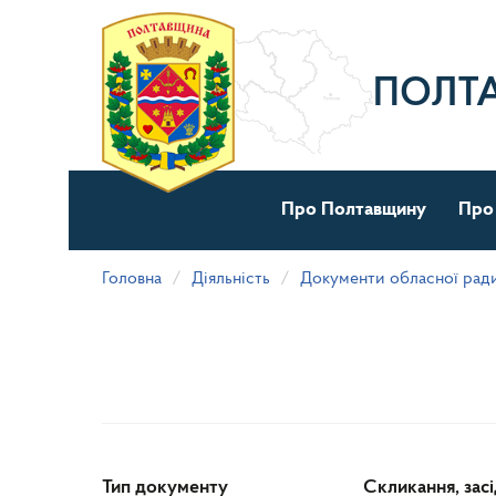
Перейти
до
основного
матеріалу
ПОЛТ
Про Полтавщину
Про
Головна
Діяльність
Документи обласної рад
Тип документу
Скликання, зас