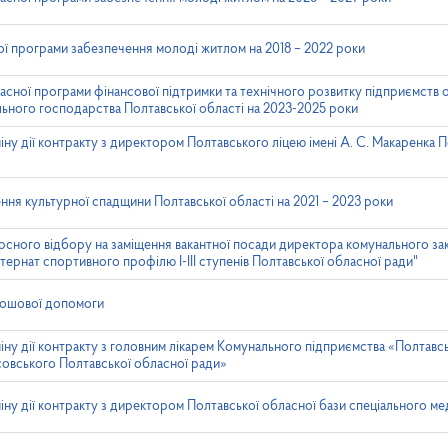
ї програми забезпечення молоді житлом на 2018 – 2022 роки
ної програми фінансової підтримки та технічного розвитку підприємств о
ьного господарства Полтавської області на 2023-2025 роки
у дії контракту з директором Полтавського ліцею імені А. С. Макаренка П
ня культурної спадщини Полтавської області на 2021 – 2023 роки
сного відбору на заміщення вакантної посади директора комунального за
нтернат спортивного профілю І-ІІІ ступенів Полтавської обласної ради"
рошової допомоги
у дії контракту з головним лікарем Комунального підприємства «Полтавсь
осовського Полтавської обласної ради»
ну дії контракту з директором Полтавської обласної бази спеціального м