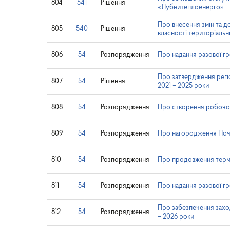
804
541
Рішення
«Лубнитеплоенерго»
Про внесення змін та д
805
540
Рішення
власності територіальни
806
54
Розпорядження
Про надання разової г
Про затвердження регіо
807
54
Рішення
2021 – 2025 роки
808
54
Розпорядження
Про створення робочої 
809
54
Розпорядження
Про нагородження Поч
810
54
Розпорядження
Про продовження термі
811
54
Розпорядження
Про надання разової г
Про забезпечення заход
812
54
Розпорядження
– 2026 роки