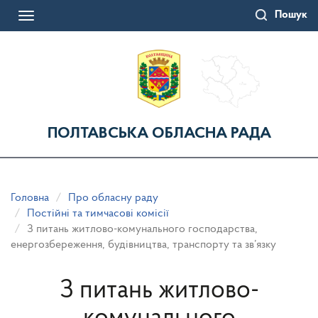
Перейти
Пошук
до
Toggle
основного
navigation
матеріалу
ПОЛТАВСЬКА ОБЛАСНА РАДА
Головна
Про обласну раду
Постійні та тимчасові комісії
З питань житлово-комунального господарства,
енергозбереження, будівництва, транспорту та зв’язку
З питань житлово-