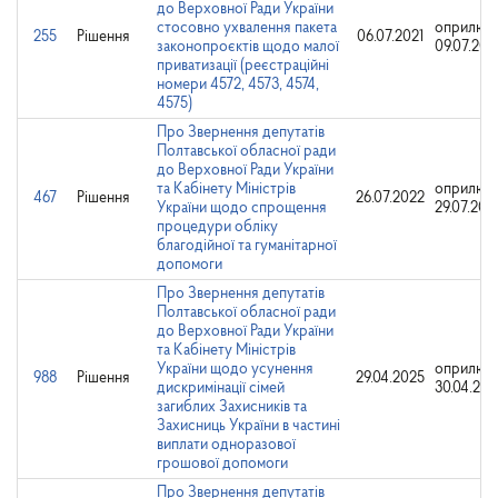
до Верховної Ради України
стосовно ухвалення пакета
оприлюд
255
Рішення
06.07.2021
законопроєктів щодо малої
09.07.202
приватизації (реєстраційні
номери 4572, 4573, 4574,
4575)
Про Звернення депутатів
Полтавської обласної ради
до Верховної Ради України
та Кабінету Міністрів
оприлюд
467
Рішення
26.07.2022
України щодо спрощення
29.07.202
процедури обліку
благодійної та гуманітарної
допомоги
Про Звернення депутатів
Полтавської обласної ради
до Верховної Ради України
та Кабінету Міністрів
України щодо усунення
оприлюд
988
Рішення
29.04.2025
дискримінації сімей
30.04.202
загиблих Захисників та
Захисниць України в частині
виплати одноразової
грошової допомоги
Про Звернення депутатів