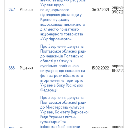
агентства водних ресурсів
України щодо
оприлюд
247
Рішення
понаднормового
06.07.2021
09.07.202
підвищення рівня води у
Кременчуцькому
водосховищі, викликаного
діяльністю приватного
акціонерного товариства
«Укргідроенерго»
Про Звернення депутатів
Полтавської обласної ради
до мешканців Полтавської
області у зв’язку із
суспільно-політичною
оприлюд
388
Рішення
15.02.2022
ситуацією, що склалася на
18.02.202
фоні загрози військового
вторгнення на територію
України з боку Російської
Федерації
Про Звернення депутатів
Полтавської обласної ради
до Міністерства культури
України, Комітету Верховної
Ради України з питань
гуманітарної та
інформаційної політики,
оприлюд