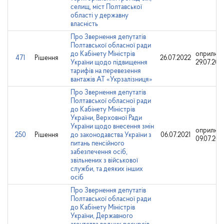
селищ, міст Полтавської
області у державну
власність
Про Звернення депутатів
Полтавської обласної ради
до Кабінету Міністрів
оприлюд
471
Рішення
26.07.2022
України щодо підвищення
29.07.202
тарифів на перевезення
вантажів АТ «Укрзалізниця»
Про Звернення депутатів
Полтавської обласної ради
до Кабінету Міністрів
України, Верховної Ради
України щодо внесення змін
оприлюд
250
Рішення
до законодавства України з
06.07.2021
09.07.202
питань пенсійного
забезпечення осіб,
звільнених з військової
служби, та деяких інших
осіб
Про Звернення депутатів
Полтавської обласної ради
до Кабінету Міністрів
України, Державного