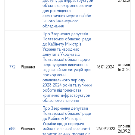
доступу до інфраструктури
27.12.2021
об’єктів електроенергетики
для розміщення
електричних мереж та/або
іншого інженерного
обладнання
Про Звернення депутатів
Полтавської обласної ради
до Кабінету Міністрів
України та народних
депутатів України від
Полтавської області щодо
недопущення виникнення
оприлюд
772
Рішення
16.01.2024
надзвичайних ситуацій при
16.01.202
проходженні
опалювального періоду
2023-2024 років та зупинки
роботи підприємства
критичної інфраструктури
обласного значення
Про Звернення депутатів
Полтавської обласної ради
до Кабінету Міністрів
України щодо передачі
оприлюд
688
Рішення
майна зі спільної власності
26.09.2023
26.09.202
територіальних громад сіл,