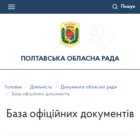
Перейти
Пошук
до
Toggle
основного
navigation
матеріалу
ПОЛТАВСЬКА ОБЛАСНА РАДА
Головна
Діяльність
Документи обласної ради
База офіційних документів
База офіційних документів