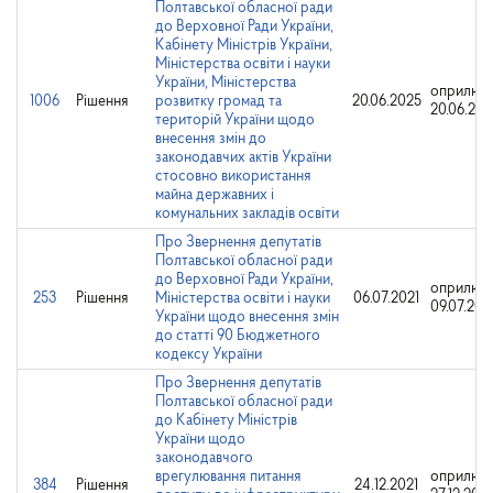
Полтавської обласної ради
до Верховної Ради України,
Кабінету Міністрів України,
Міністерства освіти і науки
України, Міністерства
оприлюд
1006
Рішення
розвитку громад та
20.06.2025
20.06.202
територій України щодо
внесення змін до
законодавчих актів України
стосовно використання
майна державних і
комунальних закладів освіти
Про Звернення депутатів
Полтавської обласної ради
до Верховної Ради України,
оприлюд
253
Рішення
Міністерства освіти і науки
06.07.2021
09.07.202
України щодо внесення змін
до статті 90 Бюджетного
кодексу України
Про Звернення депутатів
Полтавської обласної ради
до Кабінету Mіністрів
України щодо
законодавчого
врегулювання питання
оприлюд
384
Рішення
24.12.2021