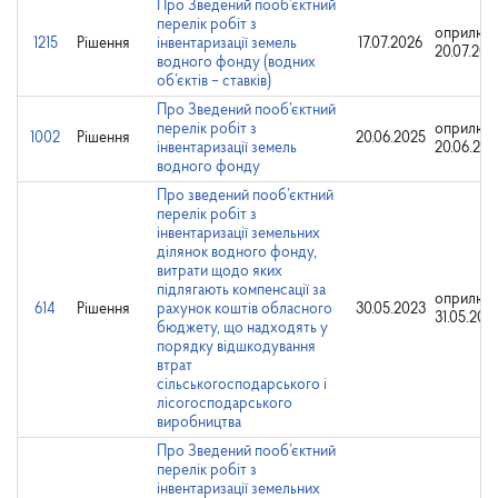
Про Зведений пооб’єктний
перелік робіт з
оприлюд
1215
Рішення
інвентаризації земель
17.07.2026
20.07.202
водного фонду (водних
об’єктів – ставків)
Про Зведений пооб’єктний
перелік робіт з
оприлюд
1002
Рішення
20.06.2025
інвентаризації земель
20.06.202
водного фонду
Про зведений пооб’єктний
перелік робіт з
інвентаризації земельних
ділянок водного фонду,
витрати щодо яких
підлягають компенсації за
оприлюд
614
Рішення
рахунок коштів обласного
30.05.2023
31.05.202
бюджету, що надходять у
порядку відшкодування
втрат
сільськогосподарського і
лісогосподарського
виробництва
Про Зведений пооб’єктний
перелік робіт з
інвентаризації земельних