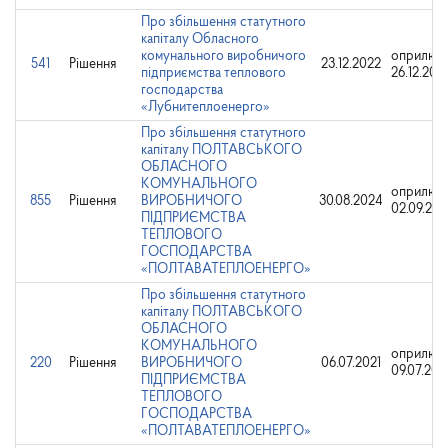
Про збільшення статутного
капіталу Обласного
комунального виробничого
оприлюд
541
Рішення
23.12.2022
підприємства теплового
26.12.202
господарства
«Лубнитеплоенерго»
Про збільшення статутного
капіталу ПОЛТАВСЬКОГО
ОБЛАСНОГО
КОМУНАЛЬНОГО
оприлюд
855
Рішення
ВИРОБНИЧОГО
30.08.2024
02.09.20
ПІДПРИЄМСТВА
ТЕПЛОВОГО
ГОСПОДАРСТВА
«ПОЛТАВАТЕПЛОЕНЕРГО»
Про збільшення статутного
капіталу ПОЛТАВСЬКОГО
ОБЛАСНОГО
КОМУНАЛЬНОГО
оприлюд
220
Рішення
ВИРОБНИЧОГО
06.07.2021
09.07.202
ПІДПРИЄМСТВА
ТЕПЛОВОГО
ГОСПОДАРСТВА
«ПОЛТАВАТЕПЛОЕНЕРГО»