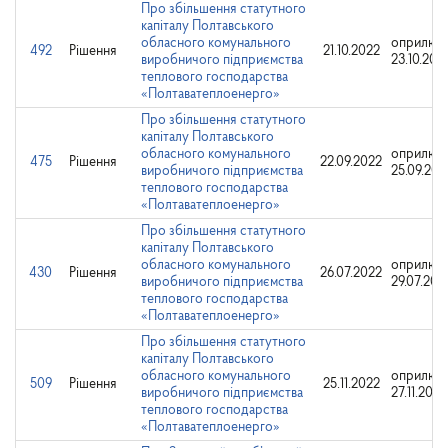
Про збільшення статутного
капіталу Полтавського
обласного комунального
оприлюд
492
Рішення
21.10.2022
виробничого підприємства
23.10.202
теплового господарства
«Полтаватеплоенерго»
Про збільшення статутного
капіталу Полтавського
обласного комунального
оприлюд
475
Рішення
22.09.2022
виробничого підприємства
25.09.202
теплового господарства
«Полтаватеплоенерго»
Про збільшення статутного
капіталу Полтавського
обласного комунального
оприлюд
430
Рішення
26.07.2022
виробничого підприємства
29.07.202
теплового господарства
«Полтаватеплоенерго»
Про збільшення статутного
капіталу Полтавського
обласного комунального
оприлюд
509
Рішення
25.11.2022
виробничого підприємства
27.11.2022
теплового господарства
«Полтаватеплоенерго»