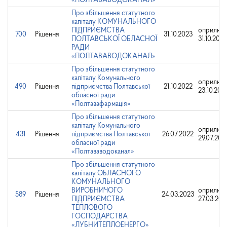
«ПОЛТАВАВОДОКАНАЛ»
Про збільшення статутного
капіталу КОМУНАЛЬНОГО
ПІДПРИЄМСТВА
оприлюд
700
Рішення
31.10.2023
ПОЛТАВСЬКОЇ ОБЛАСНОЇ
31.10.2023
РАДИ
«ПОЛТАВАВОДОКАНАЛ»
Про збільшення статутного
капіталу Комунального
оприлюд
490
Рішення
підприємства Полтавської
21.10.2022
23.10.202
обласної ради
«Полтавафармація»
Про збільшення статутного
капіталу Комунального
оприлюд
431
Рішення
підприємства Полтавської
26.07.2022
29.07.202
обласної ради
«Полтававодоканал»
Про збільшення статутного
капіталу ОБЛАСНОГО
КОМУНАЛЬНОГО
ВИРОБНИЧОГО
оприлюд
589
Рішення
24.03.2023
ПІДПРИЄМСТВА
27.03.202
ТЕПЛОВОГО
ГОСПОДАРСТВА
«ЛУБНИТЕПЛОЕНЕРГО»