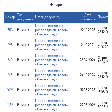
Фільтри
Тип
Дата
Номер
Назва документу
Примітки
документу
прийняття
Про затвердження
оприлюд
753
Рішення
розпоряджень голови
22.12.2023
25.12.202
обласної ради
Про затвердження
оприлюд
295
Рішення
розпоряджень голови
21.10.2021
21.10.2021
обласної ради
Про затвердження
Оприлюд
819
Рішення
розпоряджень голови
26.04.2024
30.04.20
обласної ради
Про затвердження
оприлюд
918
Рішення
розпоряджень голови
24.12.2024
26.12.202
обласної ради
Про затвердження
оприлюд
1019
Рішення
розпоряджень голови
15.08.2025
15.08.202
обласної ради
Про затвердження
оприлюд
1152
Рішення
розпоряджень голови
27.03.2026
30.03.202
обласної ради