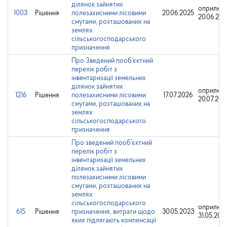
ділянок зайнятих
оприлюд
1003
Рішення
полезахисними лісовими
20.06.2025
20.06.202
смугами, розташованих на
землях
сільськогосподарського
призначення
Про Зведений пооб’єктний
перелік робіт з
інвентаризації земельних
ділянок зайнятих
оприлюд
1216
Рішення
полезахисними лісовими
17.07.2026
20.07.202
смугами, розташованих на
землях
сільськогосподарського
призначення
Про зведений пооб’єктний
перелік робіт з
інвентаризації земельних
ділянок зайнятих
полезахисними лісовими
смугами, розташованих на
землях
сільськогосподарського
оприлюд
615
Рішення
призначення, витрати щодо
30.05.2023
31.05.202
яких підлягають компенсації