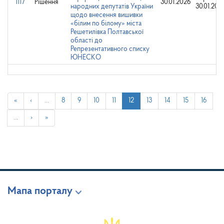
1117
Рішення
30.01.2026
народних депутатів України
30.01.202
щодо внесення вишивки
«білим по білому» міста
Решетилівка Полтавської
області до
Репрезентативного списку
ЮНЕСКО
«
‹
…
8
9
10
11
12
13
14
15
16
…
›
»
Мапа порталу