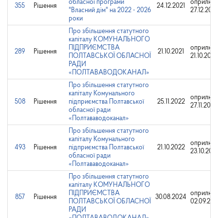
обласної програми
оприлюд
355
Рішення
24.12.2021
"Власний дім" на 2022 - 2026
27.12.2021
роки
Про збільшення статутного
капіталу КОМУНАЛЬНОГО
ПІДПРИЄМСТВА
оприлюд
289
Рішення
21.10.2021
ПОЛТАВСЬКОЇ ОБЛАСНОЇ
21.10.2021
РАДИ
«ПОЛТАВАВОДОКАНАЛ»
Про збільшення статутного
капіталу Комунального
оприлюд
508
Рішення
підприємства Полтавської
25.11.2022
27.11.2022
обласної ради
«Полтававодоканал»
Про збільшення статутного
капіталу Комунального
оприлюд
493
Рішення
підприємства Полтавської
21.10.2022
23.10.202
обласної ради
«Полтававодоканал»
Про збільшення статутного
капіталу КОМУНАЛЬНОГО
ПІДПРИЄМСТВА
оприлюд
857
Рішення
30.08.2024
ПОЛТАВСЬКОЇ ОБЛАСНОЇ
02.09.20
РАДИ