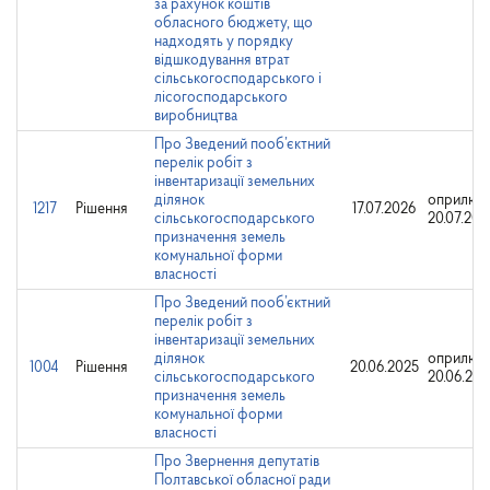
за рахунок коштів
обласного бюджету, що
надходять у порядку
відшкодування втрат
сільськогосподарського і
лісогосподарського
виробництва
Про Зведений пооб’єктний
перелік робіт з
інвентаризації земельних
ділянок
оприлюд
1217
Рішення
17.07.2026
сільськогосподарського
20.07.202
призначення земель
комунальної форми
власності
Про Зведений пооб’єктний
перелік робіт з
інвентаризації земельних
ділянок
оприлюд
1004
Рішення
20.06.2025
сільськогосподарського
20.06.202
призначення земель
комунальної форми
власності
Про Звернення депутатів
Полтавської обласної ради