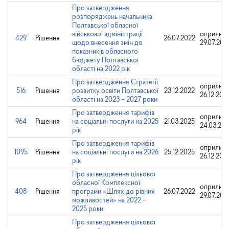
Про затвердження
розпоряджень начальника
Полтавської обласної
військової адміністрації
оприлюд
429
Рішення
26.07.2022
щодо внесення змін до
29.07.202
показників обласного
бюджету Полтавської
області на 2022 рік
Про затвердження Стратегії
оприлюд
516
Рішення
розвитку освіти Полтавської
23.12.2022
26.12.202
області на 2023 – 2027 роки
Про затвердження тарифів
оприлюд
964
Рішення
на соціальні послуги на 2025
21.03.2025
24.03.20
рік
Про затвердження тарифів
оприлюд
1095
Рішення
на соціальні послуги на 2026
25.12.2025
26.12.202
рік
Про затвердження цільової
обласної Комплексної
оприлюд
408
Рішення
програми «Шлях до рівних
26.07.2022
29.07.202
можливостей» на 2022 –
2025 роки
Про затвердження цільової