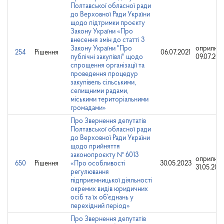
Полтавської обласної ради
до Верховної Ради України
щодо підтримки проєкту
Закону України «Про
внесення змін до статті 3
Закону України "Про
оприлюд
254
Рішення
06.07.2021
публічні закупівлі" щодо
09.07.202
спрощення організації та
проведення процедур
закупівель сільськими,
селищними радами,
міськими територіальними
громадами»
Про Звернення депутатів
Полтавської обласної ради
до Верховної Ради України
щодо прийняття
законопроєкту № 6013
оприлюд
650
Рішення
«Про особливості
30.05.2023
31.05.202
регулювання
підприємницької діяльності
окремих видів юридичних
осіб та їх об’єднань у
перехідний період»
Про Звернення депутатів