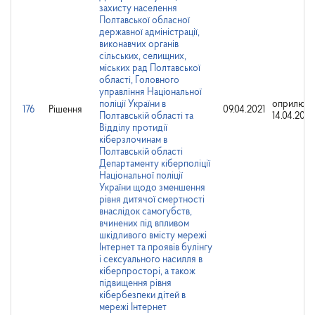
захисту населення
Полтавської обласної
державної адміністрації,
виконавчих органів
сільських, селищних,
міських рад Полтавської
області, Головного
управління Національної
поліції України в
оприлюд
176
Рішення
09.04.2021
Полтавській області та
14.04.2021
Відділу протидії
кіберзлочинам в
Полтавській області
Департаменту кіберполіції
Національної поліції
України щодо зменшення
рівня дитячої смертності
внаслідок самогубств,
вчинених під впливом
шкідливого вмісту мережі
Інтернет та проявів булінгу
і сексуального насилля в
кіберпросторі, а також
підвищення рівня
кібербезпеки дітей в
мережі Інтернет