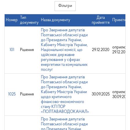
Фільтри
Тип
Дата
Номер
Назва документу
Примітки
документу
прийняття
Про Звернення депутатів
Полтавської обласної ради
до Президента України,
Кабінету Міністрів України,
оприлюдн
101
Рішення
Національної комісії, що
29.12.2020
29.12.2020
здійснює державне
регулювання у сферах
енергетики та комунальних
послуг
Про Звернення депутатів
Полтавської обласної ради
до Президента України,
Кабінету Міністрів України
оприлюдн
1025
Рішення
30.09.2025
щодо критичного
30.09.202
фінансово-економічного
стану КП ПОР
«ПОЛТАВАВОДОКАНАЛ»
Про Звернення депутатів
Полтавської обласної ради
до Президента України,