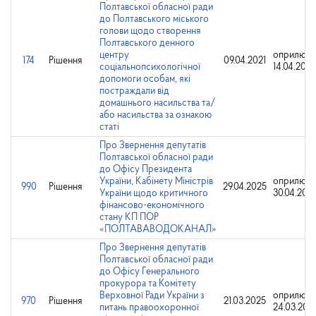
Полтавської обласної ради
до Полтавського міського
голови щодо створення
Полтавського денного
центру
оприлюд
174
Рішення
09.04.2021
соціальнопсихологічної
14.04.2021
допомоги особам, які
постраждали від
домашнього насильства та/
або насильства за ознакою
статі
Про Звернення депутатів
Полтавської обласної ради
до Офісу Президента
України, Кабінету Міністрів
оприлюдн
990
Рішення
29.04.2025
України щодо критичного
30.04.202
фінансово-економічного
стану КП ПОР
«ПОЛТАВАВОДОКАНАЛ»
Про Звернення депутатів
Полтавської обласної ради
до Офісу Генерального
прокурора та Комітету
Верховної Ради України з
оприлюдн
970
Рішення
21.03.2025
питань правоохоронної
24.03.202