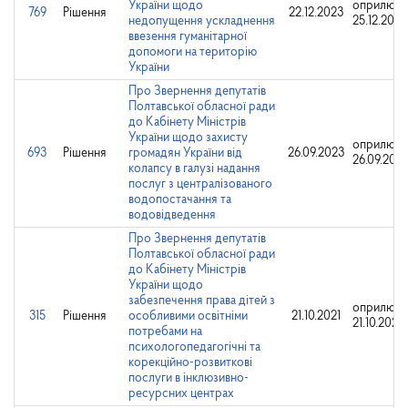
України щодо
оприлюдн
769
Рішення
22.12.2023
недопущення ускладнення
25.12.2023
ввезення гуманітарної
допомоги на територію
України
Про Звернення депутатів
Полтавської обласної ради
до Кабінету Міністрів
України щодо захисту
оприлюдн
693
Рішення
громадян України від
26.09.2023
26.09.202
колапсу в галузі надання
послуг з централізованого
водопостачання та
водовідведення
Про Звернення депутатів
Полтавської обласної ради
до Кабінету Міністрів
України щодо
забезпечення права дітей з
оприлюдн
315
Рішення
особливими освітніми
21.10.2021
21.10.2021
потребами на
психологопедагогічні та
корекційно-розвиткові
послуги в інклюзивно-
ресурсних центрах