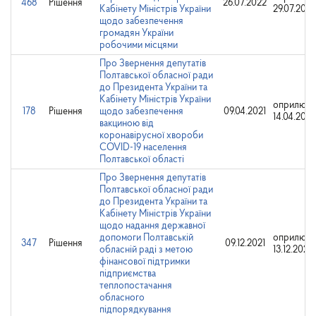
468
Рішення
26.07.2022
Кабінету Міністрів України
29.07.2022
щодо забезпечення
громадян України
робочими місцями
Про Звернення депутатів
Полтавської обласної ради
до Президента України та
Кабінету Міністрів України
оприлюд
178
Рішення
щодо забезпечення
09.04.2021
14.04.2021
вакциною від
коронавірусної хвороби
COVID-19 населення
Полтавської області
Про Звернення депутатів
Полтавської обласної ради
до Президента України та
Кабінету Міністрів України
щодо надання державної
допомоги Полтавській
оприлюдн
347
Рішення
09.12.2021
обласній раді з метою
13.12.2021
фінансової підтримки
підприємства
теплопостачання
обласного
підпорядкування