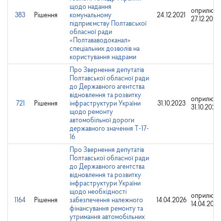
щодо надання
оприлюдн
383
Рішення
комунальному
24.12.2021
27.12.2021
підприємству Полтавської
обласної ради
«Полтававодоканал»
спеціальних дозволів на
користування надрами
Про Звернення депутатів
Полтавської обласної ради
до Державного агентства
відновлення та розвитку
оприлюдн
721
Рішення
інфраструктури України
31.10.2023
31.10.2023
щодо ремонту
автомобільної дороги
державного значення Т-17-
16
Про Звернення депутатів
Полтавської обласної ради
до Державного агентства
відновлення та розвитку
інфраструктури України
щодо необхідності
оприлюдн
1164
Рішення
забезпечення належного
14.04.2026
14.04.2026
фінансування ремонту та
утримання автомобільних