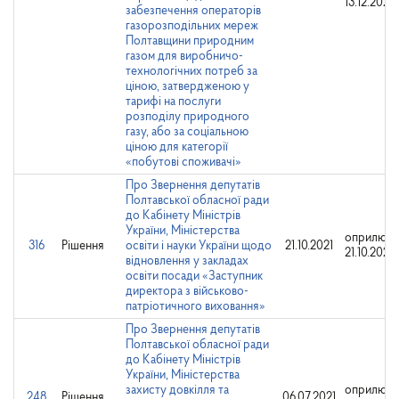
13.12.2021
забезпечення операторів
газорозподільних мереж
Полтавщини природним
газом для виробничо-
технологічних потреб за
ціною, затвердженою у
тарифі на послуги
розподілу природного
газу, або за соціальною
ціною для категорії
«побутові споживачі»
Про Звернення депутатів
Полтавської обласної ради
до Кабінету Міністрів
України, Міністерства
оприлюдн
316
Рішення
освіти і науки України щодо
21.10.2021
21.10.2021
відновлення у закладах
освіти посади «Заступник
директора з військово-
патріотичного виховання»
Про Звернення депутатів
Полтавської обласної ради
до Кабінету Міністрів
України, Міністерства
захисту довкілля та
оприлюдн
248
Рішення
06.07.2021