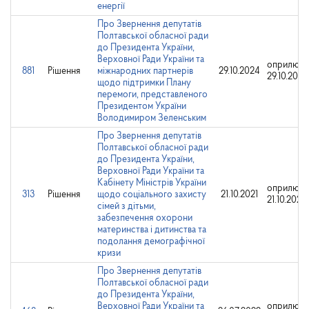
енергії
Про Звернення депутатів
Полтавської обласної ради
до Президента України,
Верховної Ради України та
оприлюдн
881
Рішення
міжнародних партнерів
29.10.2024
29.10.2024
щодо підтримки Плану
перемоги, представленого
Президентом України
Володимиром Зеленським
Про Звернення депутатів
Полтавської обласної ради
до Президента України,
Верховної Ради України та
Кабінету Міністрів України
оприлюдн
313
Рішення
щодо соціального захисту
21.10.2021
21.10.2021
сімей з дітьми,
забезпечення охорони
материнства і дитинства та
подолання демографічної
кризи
Про Звернення депутатів
Полтавської обласної ради
до Президента України,
Верховної Ради України та
оприлюдн