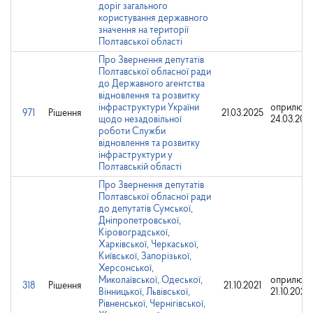
доріг загального
користування державного
значення на території
Полтавської області
Про Звернення депутатів
Полтавської обласної ради
до Державного агентства
відновлення та розвитку
інфраструктури України
оприлюдн
971
Рішення
21.03.2025
щодо незадовільної
24.03.202
роботи Служби
відновлення та розвитку
інфраструктури у
Полтавській області
Про Звернення депутатів
Полтавської обласної ради
до депутатів Сумської,
Дніпропетровської,
Кіровоградської,
Харківської, Черкаської,
Київської, Запорізької,
Херсонської,
Миколаївської, Одеської,
оприлюдн
318
Рішення
21.10.2021
Вінницької, Львівської,
21.10.2021
Рівненської, Чернігівської,