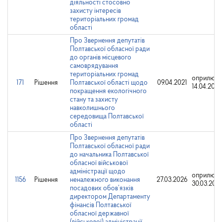
діяльності стосовно
захисту інтересів
територіальних громад
області
Про Звернення депутатів
Полтавської обласної ради
до органів місцевого
самоврядування
територіальних громад
оприлюд
171
Рішення
Полтавської області щодо
09.04.2021
14.04.2021
покращення екологічного
стану та захисту
навколишнього
середовища Полтавської
області
Про Звернення депутатів
Полтавської обласної ради
до начальника Полтавської
обласної військової
адміністрації щодо
оприлюдн
1156
Рішення
неналежного виконання
27.03.2026
30.03.202
посадових обов’язків
директором Департаменту
фінансів Полтавської
обласної державної