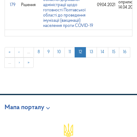
оприлюд
179
Рішення
адміністрації щодо
09.04.2021
14.04.2021
готовності Полтавської
області до проведення
імунізації (вакцинації)
населення проти COVID-19
«
‹
…
8
9
10
11
12
13
14
15
16
…
›
»
Мапа порталу