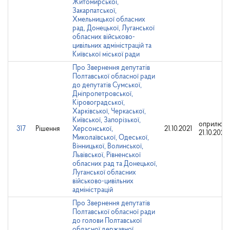
Житомирської,
Закарпатської,
Хмельницької обласних
рад, Донецької, Луганської
обласних військово-
цивільних адміністрацій та
Київської міської ради
Про Звернення депутатів
Полтавської обласної ради
до депутатів Сумської,
Дніпропетровської,
Кіровоградської,
Харківської, Черкаської,
Київської, Запорізької,
оприлюдн
317
Рішення
Херсонської,
21.10.2021
21.10.2021
Миколаївської, Одеської,
Вінницької, Волинської,
Львівської, Рівненської
обласних рад та Донецької,
Луганської обласних
військово-цивільних
адміністрацій
Про Звернення депутатів
Полтавської обласної ради
до голови Полтавської
обласної державної