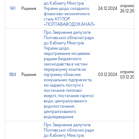
до Кабінету Міністрів
оприлюдн
941
Рішення
України щодо складного
24.12.2024
26.12.2024
фінансово-економічного
стану КП ПОР
«ПОЛТАВАВОДОКАНАЛ»
Про Звернення депутатів
Полтавської обласної ради
до Кабінету Міністрів
України щодо
недотримання місцевими
радами бюджетного
законодавства в частині
перерахунку коштів на
оприлюдн
884
Рішення
підтримку обласних
03.12.2024
03.12.202
комунальних підприємств,
які надають послуги з
постачання теплової
енергії, постачання гарячої
води, централізованого
водопостачання,
централізованого
водовідведення
Про Звернення депутатів
Полтавської обласної ради
до Кабінету Міністрів