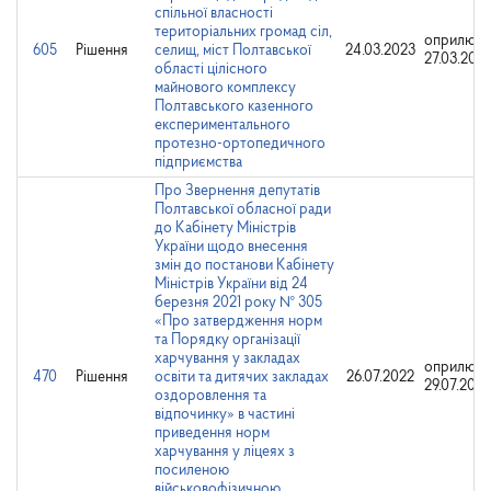
спільної власності
територіальних громад сіл,
оприлюдн
605
Рішення
селищ, міст Полтавської
24.03.2023
27.03.202
області цілісного
майнового комплексу
Полтавського казенного
експериментального
протезно-ортопедичного
підприємства
Про Звернення депутатів
Полтавської обласної ради
до Кабінету Міністрів
України щодо внесення
змін до постанови Кабінету
Міністрів України від 24
березня 2021 року № 305
«Про затвердження норм
та Порядку організації
харчування у закладах
оприлюдн
470
Рішення
освіти та дитячих закладах
26.07.2022
29.07.2022
оздоровлення та
відпочинку» в частині
приведення норм
харчування у ліцеях з
посиленою
військовофізичною