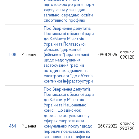
підготовкою до рівня норм
харчування у закладах
загальної середньої освіти
спортивного профілю
Про Звернення депутатів
Полтавської обласної ради
до Кабінету Міністрів
України та Полтавської
обласної державної
оприлюдн
1108
Рішення
(військової) адміністрації
09.01.2026
09.01.2026
щодо недопущення
застосування графіків
погодинних відключень
електроенергії до об’єктів
критичної інфраструктури
Про Звернення депутатів
Полтавської обласної ради
до Кабінету Міністрів
України та Національної
комісії, що здійснює
державне регулювання у
сферах енергетики та
оприлюдн
464
Рішення
комунальних послуг щодо
26.07.2022
29.07.2022
передачі повноважень по
встановленню тарифів на