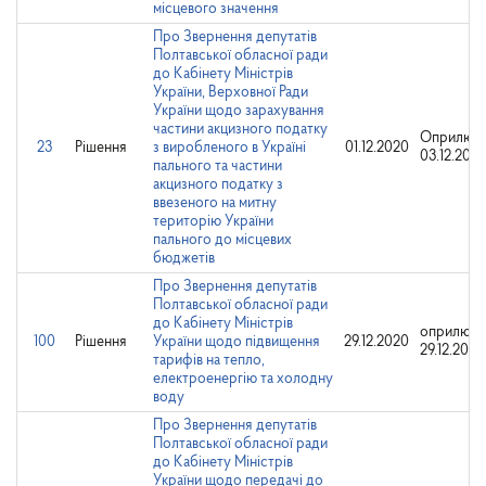
місцевого значення
Про Звернення депутатів
Полтавської обласної ради
до Кабінету Міністрів
України, Верховної Ради
України щодо зарахування
частини акцизного податку
Оприлюдн
23
Рішення
з виробленого в Україні
01.12.2020
03.12.202
пального та частини
акцизного податку з
ввезеного на митну
територію України
пального до місцевих
бюджетів
Про Звернення депутатів
Полтавської обласної ради
до Кабінету Міністрів
оприлюдн
100
Рішення
України щодо підвищення
29.12.2020
29.12.2020
тарифів на тепло,
електроенергію та холодну
воду
Про Звернення депутатів
Полтавської обласної ради
до Кабінету Міністрів
України щодо передачі до