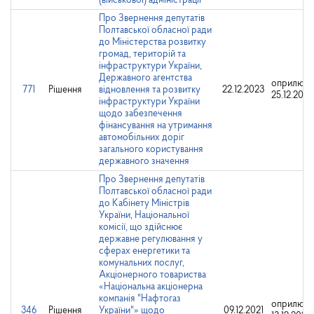
(військової) адміністрації
Про Звернення депутатів
Полтавської обласної ради
до Міністерства розвитку
громад, територій та
інфраструктури України,
Державного агентства
оприлюдн
771
Рішення
відновлення та розвитку
22.12.2023
25.12.2023
інфраструктури України
щодо забезпечення
фінансування на утримання
автомобільних доріг
загального користування
державного значення
Про Звернення депутатів
Полтавської обласної ради
до Кабінету Міністрів
України, Національної
комісії, що здійснює
державне регулювання у
сферах енергетики та
комунальних послуг,
Акціонерного товариства
«Національна акціонерна
компанія "Нафтогаз
оприлюдн
346
Рішення
України"» щодо
09.12.2021