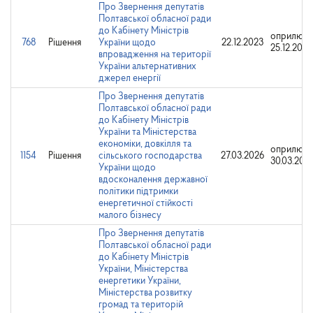
Про Звернення депутатів
Полтавської обласної ради
до Кабінету Міністрів
оприлюдн
768
Рішення
України щодо
22.12.2023
25.12.2023
впровадження на території
України альтернативних
джерел енергії
Про Звернення депутатів
Полтавської обласної ради
до Кабінету Міністрів
України та Міністерства
економіки, довкілля та
оприлюдн
1154
Рішення
сільського господарства
27.03.2026
30.03.202
України щодо
вдосконалення державної
політики підтримки
енергетичної стійкості
малого бізнесу
Про Звернення депутатів
Полтавської обласної ради
до Кабінету Міністрів
України, Міністерства
енергетики України,
Міністерства розвитку
громад та територій