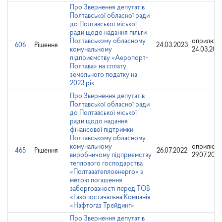
Про Звернення депутатів
Полтавської обласної ради
до Полтавської міської
ради щодо надання пільги
Полтавському обласному
оприлюдн
606
Рішення
24.03.2023
комунальному
24.03.202
підприємству «Аеропорт-
Полтава» на сплату
земельного податку на
2023 рік
Про Звернення депутатів
Полтавської обласної ради
до Полтавської міської
ради щодо надання
фінансової підтримки
Полтавському обласному
комунальному
оприлюдн
465
Рішення
26.07.2022
виробничому підприємству
29.07.2022
теплового господарства
«Полтаватеплоенерго» з
метою погашення
заборгованості перед ТОВ
«Газопостачальна Компанія
«Нафтогаз Трейдинг»
Про Звернення депутатів