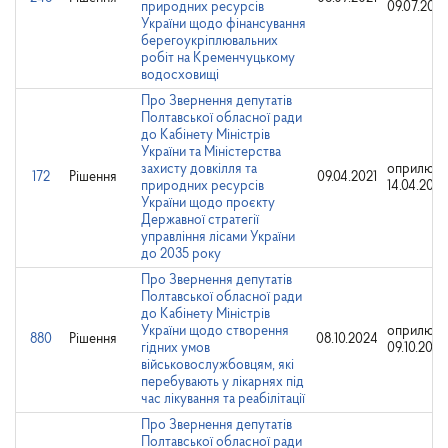
природних ресурсів
09.07.2021
України щодо фінансування
берегоукріплювальних
робіт на Кременчуцькому
водосховищі
Про Звернення депутатів
Полтавської обласної ради
до Кабінету Міністрів
України та Міністерства
захисту довкілля та
оприлюд
172
Рішення
09.04.2021
природних ресурсів
14.04.2021
України щодо проєкту
Державної стратегії
управління лісами України
до 2035 року
Про Звернення депутатів
Полтавської обласної ради
до Кабінету Міністрів
України щодо створення
оприлюдн
880
Рішення
08.10.2024
гідних умов
09.10.2024
військовослужбовцям, які
перебувають у лікарнях під
час лікування та реабілітації
Про Звернення депутатів
Полтавської обласної ради