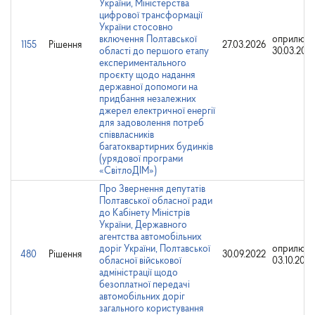
України, Міністерства
цифрової трансформації
України стосовно
включення Полтавської
оприлюдн
1155
Рішення
27.03.2026
області до першого етапу
30.03.202
експериментального
проєкту щодо надання
державної допомоги на
придбання незалежних
джерел електричної енергії
для задоволення потреб
співвласників
багатоквартирних будинків
(урядової програми
«СвітлоДІМ»)
Про Звернення депутатів
Полтавської обласної ради
до Кабінету Міністрів
України, Державного
агентства автомобільних
доріг України, Полтавської
оприлюдн
480
Рішення
30.09.2022
обласної військової
03.10.2022
адміністрації щодо
безоплатної передачі
автомобільних доріг
загального користування