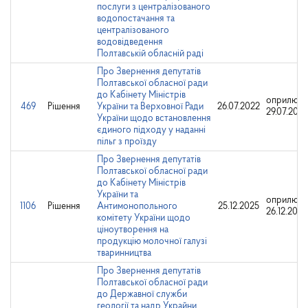
послуги з централізованого
водопостачання та
централізованого
водовідведення
Полтавській обласній раді
Про Звернення депутатів
Полтавської обласної ради
до Кабінету Міністрів
оприлюдн
469
Рішення
України та Верховної Ради
26.07.2022
29.07.2022
України щодо встановлення
єдиного підходу у наданні
пільг з проїзду
Про Звернення депутатів
Полтавської обласної ради
до Кабінету Міністрів
України та
оприлюдн
1106
Рішення
Антимонопольного
25.12.2025
26.12.2025
комітету України щодо
ціноутворення на
продукцію молочної галузі
тваринництва
Про Звернення депутатів
Полтавської обласної ради
до Державної служби
геології та надр Украйни