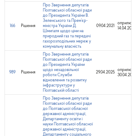
Про Звернення депутатів
Полтавської обласної ради
до Президента України В.
Зеленського та Прем’єр-
оприлюд
166
Рішення
міністра України Д.
09.04.2021
14.04.2021
Шмигаля щодо ціни на
природний газ та передачі
газорозподільних мереж у
комунальну власність
Про Звернення депутатів
Полтавської обласної ради
до Президента України
щодо незадовільної
оприлюдн
989
Рішення
29.04.2025
роботи Служби
30.04.202
відновлення та розвитку
інфраструктури у
Полтавській області
Про Звернення депутатів
Полтавської обласної ради
до Полтавської обласної
державної адміністрації,
Департаменту освіти і
науки Полтавської обласної
державної адміністрації,
Департаменту соціального