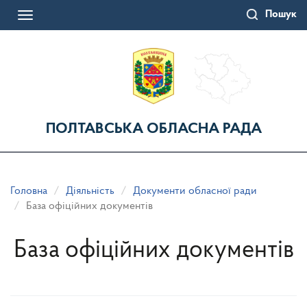
Перейти
Пошук
до
Toggle
основного
navigation
матеріалу
ПОЛТАВСЬКА ОБЛАСНА РАДА
Головна
Діяльність
Документи обласної ради
База офіційних документів
База офіційних документів