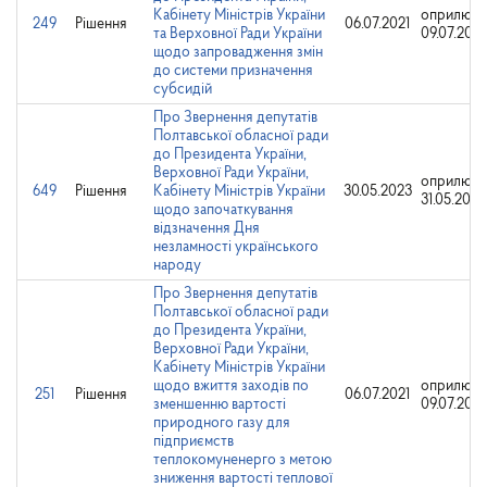
Кабінету Міністрів України
оприлюдн
249
Рішення
06.07.2021
та Верховної Ради України
09.07.2021
щодо запровадження змін
до системи призначення
субсидій
Про Звернення депутатів
Полтавської обласної ради
до Президента України,
Верховної Ради України,
оприлюдн
649
Рішення
Кабінету Міністрів України
30.05.2023
31.05.2023
щодо започаткування
відзначення Дня
незламності українського
народу
Про Звернення депутатів
Полтавської обласної ради
до Президента України,
Верховної Ради України,
Кабінету Міністрів України
щодо вжиття заходів по
оприлюдн
251
Рішення
06.07.2021
зменшенню вартості
09.07.2021
природного газу для
підприємств
теплокомуненерго з метою
зниження вартості теплової