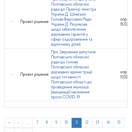
Полтавської обласної
ради до Прем’єр-міністра
України Д. Шмигаля,
Голови Верховної Ради
оприл
-
Проект рішення
України Д. Разумкова
15.02.2
щодо забезпечення
державних гарантій у
сфері оздоровлення та
відпочинку дітей
Про Звернення депутатів
Полтавської обласної
ради до голови
Полтавської обласної
державної адміністрації
оприл
-
Проект рішення
щодо готовності
11.02.2
Полтавської області до
проведення імунізації
(вакцинації) населення
проти COVID-19
«
‹
…
7
8
9
10
11
12
13
14
15