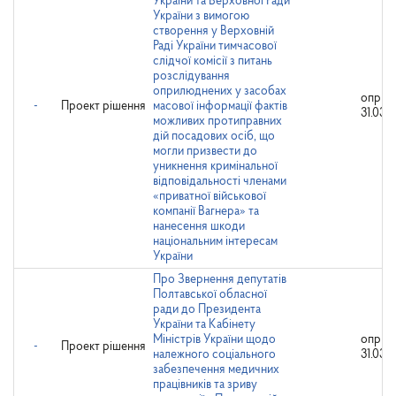
України та Верховної Ради
України з вимогою
створення у Верховній
Раді України тимчасової
слідчої комісії з питань
розслідування
оприлюднених у засобах
оприл
-
Проект рішення
масової інформації фактів
31.03.2
можливих протиправних
дій посадових осіб, що
могли призвести до
уникнення кримінальної
відповідальності членами
«приватної військової
компанії Вагнера» та
нанесення шкоди
національним інтересам
України
Про Звернення депутатів
Полтавської обласної
ради до Президента
України та Кабінету
Міністрів України щодо
оприл
-
Проект рішення
належного соціального
31.03.2
забезпечення медичних
працівників та зриву