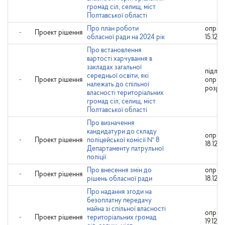
громад сіл, селищ, міст
Полтавської області
Про план роботи
оприл
-
Проект рішення
обласної ради на 2024 рік
15.12.2
Про встановлення
вартості харчування в
закладах загальної
підляг
середньої освіти, які
-
Проект рішення
оприл
належать до спільної
розро
власності територіальних
громад сіл, селищ, міст
Полтавської області
Про визначення
кандидатури до складу
оприл
-
Проект рішення
поліцейської комісії № 8
18.12.2
Департаменту патрульної
поліції
Про внесення змін до
оприл
-
Проект рішення
рішень обласної ради
18.12.2
Про надання згоди на
безоплатну передачу
майна зі спільної власності
оприл
-
Проект рішення
територіальних громад
19.12.2