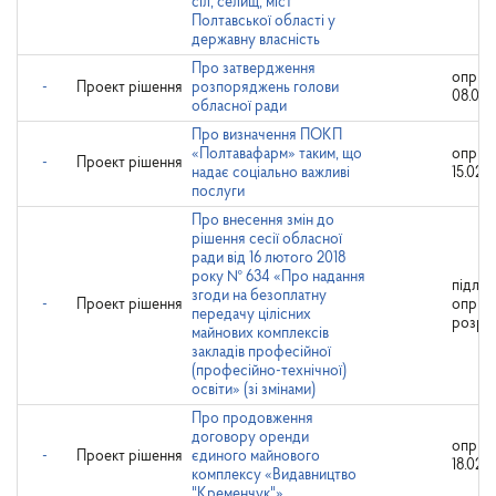
сіл, селищ, міст
Полтавської області у
державну власність
Про затвердження
оприл
-
Проект рішення
розпоряджень голови
08.02.
обласної ради
Про визначення ПОКП
«Полтавафарм» таким, що
оприл
-
Проект рішення
надає соціально важливі
15.02.2
послуги
Про внесення змін до
рішення сесії обласної
ради від 16 лютого 2018
року № 634 «Про надання
підляг
згоди на безоплатну
-
Проект рішення
оприл
передачу цілісних
розро
майнових комплексів
закладів професійної
(професійно-технічної)
освіти» (зі змінами)
Про продовження
договору оренди
оприл
-
Проект рішення
єдиного майнового
18.02.2
комплексу «Видавництво
"Кременчук"»