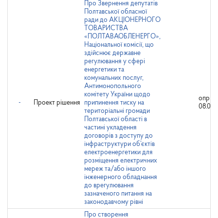
Про Звернення депутатів
Полтавської обласної
ради до АКЦІОНЕРНОГО
ТОВАРИСТВА
«ПОЛТАВАОБЛЕНЕРГО»,
Національної комісії, що
здійснює державне
регулювання у сфері
енергетики та
комунальних послуг,
Антимонопольного
комітету України щодо
оприл
-
Проект рішення
припинення тиску на
08.04.
територіальні громади
Полтавської області в
частині укладення
договорів з доступу до
інфраструктури об’єктів
електроенергетики для
розміщення електричних
мереж та/або іншого
інженерного обладнання
до врегулювання
зазначеного питання на
законодавчому рівні
Про створення