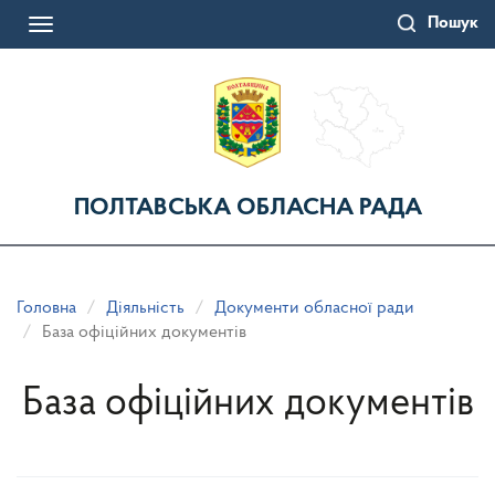
Перейти
Пошук
до
Toggle
основного
navigation
матеріалу
ПОЛТАВСЬКА ОБЛАСНА РАДА
Головна
Діяльність
Документи обласної ради
База офіційних документів
База офіційних документів