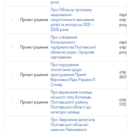
роки
Про Обласну програму
національно-
підляг
-
Проект рішення
патріотичного виховання
оприл
дітей та молоді на 2021 –
розро
2025 роки
Про створення
Комунального
підляг
-
Проект рішення
підприємства Полтавської
оприл
обласної ради «Здорове
розро
харчування»
Про порушення
клопотання щодо
оприл
-
Проект рішення
присудження Премії
26.03.
Верховної Ради України Л.
Січкар
Про віднесення селища
міського типу Котельва
оприл
-
Проект рішення
Полтавського району
17.03.2
Полтавської області до
категорії селища
Про Звернення депутатів
Полтавської обласної
ради до Президента