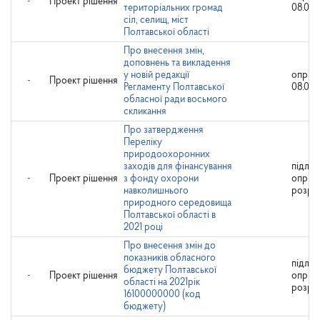
-
Проект рішення
територіальних громад
08.04.
сіл, селищ, міст
Полтавської області
Про внесення змін,
доповнень та викладення
у новій редакції
оприл
-
Проект рішення
Регламенту Полтавської
08.04.
обласної ради восьмого
скликання
Про затвердження
Переліку
природоохоронних
заходів для фінансування
підляг
-
Проект рішення
з фонду охорони
оприл
навколишнього
розро
природного середовища
Полтавської області в
2021 році
Про внесення змін до
показників обласного
підляг
бюджету Полтавської
-
Проект рішення
оприл
області на 2021рік
розро
16100000000 (код
бюджету)