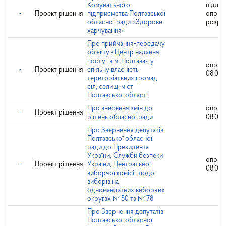
Комунального
підляг
-
Проект рішення
підприємства Полтавської
оприл
обласної ради «Здорове
розро
харчування»
Про приймання-передачу
об’єкту «Центр надання
послуг в м. Полтава» у
оприл
-
Проект рішення
спільну власність
08.04.
територіальних громад
сіл, селищ, міст
Полтавської області
Про внесення змін до
оприл
-
Проект рішення
рішень обласної ради
08.04.
Про Звернення депутатів
Полтавської обласної
ради до Президента
України, Служби безпеки
оприл
-
Проект рішення
України, Центральної
08.04.
виборчої комісії щодо
виборів на
одномандатних виборчих
округах № 50 та № 78
Про Звернення депутатів
Полтавської обласної