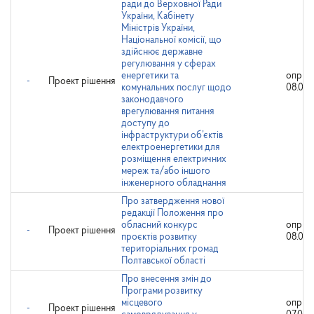
ради до Верховної Ради
України, Кабінету
Міністрів України,
Національної комісії, що
здійснює державне
регулювання у сферах
енергетики та
оприл
-
Проект рішення
комунальних послуг щодо
08.04.
законодавчого
врегулювання питання
доступу до
інфраструктури об’єктів
електроенергетики для
розміщення електричних
мереж та/або іншого
інженерного обладнання
Про затвердження нової
редакції Положення про
обласний конкурс
оприл
-
Проект рішення
проєктів розвитку
08.04.
територіальних громад
Полтавської області
Про внесення змін до
Програми розвитку
місцевого
оприл
-
Проект рішення