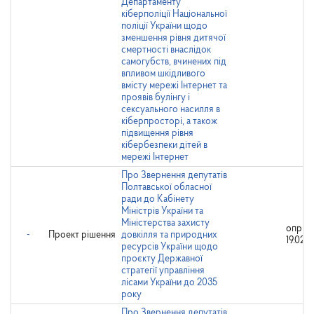
Департаменту
кіберполіції Національної
поліції України щодо
зменшення рівня дитячої
смертності внаслідок
самогубств, вчинених під
впливом шкідливого
вмісту мережі Інтернет та
проявів булінгу і
сексуального насилля в
кіберпросторі, а також
підвищення рівня
кібербезпеки дітей в
мережі Інтернет
Про Звернення депутатів
Полтавської обласної
ради до Кабінету
Міністрів України та
Міністерства захисту
оприл
-
Проект рішення
довкілля та природних
19.02.2
ресурсів України щодо
проєкту Державної
стратегії управління
лісами України до 2035
року
Про Звернення депутатів