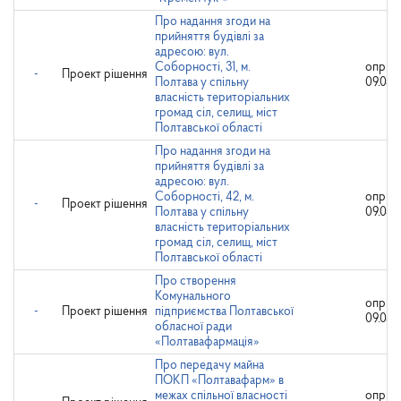
Про надання згоди на
прийняття будівлі за
адресою: вул.
Соборності, 31, м.
оприл
-
Проект рішення
Полтава у спільну
09.04.
власність територіальних
громад сіл, селищ, міст
Полтавської області
Про надання згоди на
прийняття будівлі за
адресою: вул.
Соборності, 42, м.
оприл
-
Проект рішення
Полтава у спільну
09.04.
власність територіальних
громад сіл, селищ, міст
Полтавської області
Про створення
Комунального
оприл
-
Проект рішення
підприємства Полтавської
09.04.
обласної ради
«Полтавафармація»
Про передачу майна
ПОКП «Полтавафарм» в
межах спільної власності
оприл