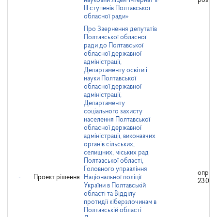
науковий ліцей-інтернат ІІ-
розро
ІІІ ступенів Полтавської
обласної ради»
Про Звернення депутатів
Полтавської обласної
ради до Полтавської
обласної державної
адміністрації,
Департаменту освіти і
науки Полтавської
обласної державної
адміністрації,
Департаменту
соціального захисту
населення Полтавської
обласної державної
адміністрації, виконавчих
органів сільських,
селищних, міських рад
Полтавської області,
Головного управління
оприл
-
Проект рішення
Національної поліції
23.02.
України в Полтавській
області та Відділу
протидії кіберзлочинам в
Полтавській області