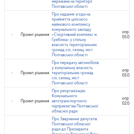
мережами на території
Полтавської області
Про надання згоди на
прийняття цілісного
майнового комплексу
комунального закладу
оприл
-
Проект рішення
«Спортивний комплекс м.
05.04.
Гребінка» у спільну
власність територіальних
громад сіл, селищ, міст
Полтавської області
Про передачу автомобілів
у комунальну власність
оприл
-
Проект рішення
територіальних громад
05.04.
сіл, селищ, міст
Полтавської області
Про реорганізацію
Комунального
оприл
-
Проект рішення
автотранспортного
02.04.
підприємства Полтавської
обласної ради
Про Звернення депутатів
Полтавської обласної
ради до Президента