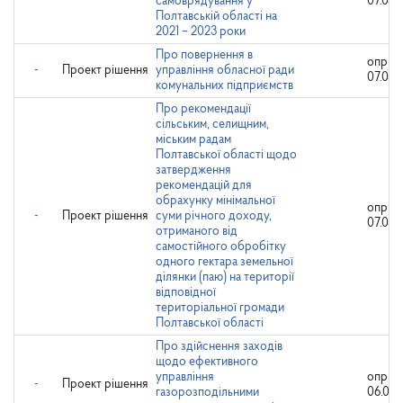
самоврядування у
07.04.
Полтавській області на
2021 – 2023 роки
Про повернення в
оприл
-
Проект рішення
управління обласної ради
07.04.
комунальних підприємств
Про рекомендації
сільським, селищним,
міським радам
Полтавської області щодо
затвердження
рекомендацій для
обрахунку мінімальної
оприл
-
Проект рішення
суми річного доходу,
07.04.
отриманого від
самостійного обробітку
одного гектара земельної
ділянки (паю) на території
відповідної
територіальної громади
Полтавської області
Про здійснення заходів
щодо ефективного
управління
оприл
-
Проект рішення
газорозподільними
06.04.