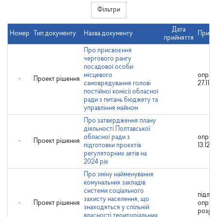
Фільтри
Дата
Номер
Тип документу
Назва документу
Примі
прийняття
Про присвоєння
чергового рангу
посадової особи
місцевого
оприл
-
Проект рішення
самоврядування голові
27.11.2
постійної комісії обласної
ради з питань бюджету та
управління майном
Про затвердження плану
діяльності Полтавської
обласної ради з
оприл
-
Проект рішення
підготовки проєктів
13.12.2
регуляторних актів на
2024 рік
Про зміну найменування
комунальних закладів
системи соціального
підляг
захисту населення, що
-
Проект рішення
оприл
знаходяться у спільній
розро
власності територіальних