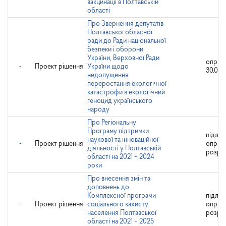
вакцинації в Полтавській
області
Про Звернення депутатів
Полтавської обласної
ради до Ради національної
безпеки і оборони
України, Верховної Ради
оприл
-
Проект рішення
України щодо
30.03.
недопущення
переростання екологічної
катастрофи в екологічний
геноцид українського
народу
Про Регіональну
Програму підтримки
підляг
наукової та інноваційної
-
Проект рішення
оприл
діяльності у Полтавській
розро
області на 2021 – 2024
роки
Про внесення змін та
доповнень до
Комплексної програми
підляг
-
Проект рішення
соціального захисту
оприл
населення Полтавської
розро
області на 2021 – 2025