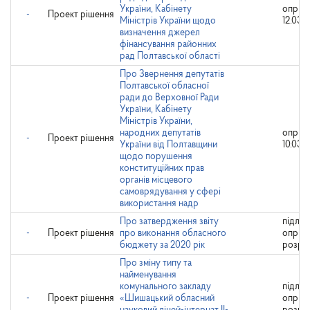
України, Кабінету
оприл
-
Проект рішення
Міністрів України щодо
12.03.2
визначення джерел
фінансування районних
рад Полтавської області
Про Звернення депутатів
Полтавської обласної
ради до Верховної Ради
України, Кабінету
Міністрів України,
народних депутатів
оприл
-
Проект рішення
України від Полтавщини
10.03.2
щодо порушення
конституційних прав
органів місцевого
самоврядування у сфері
використання надр
Про затвердження звіту
підляг
-
Проект рішення
про виконання обласного
оприл
бюджету за 2020 рік
розро
Про зміну типу та
найменування
комунального закладу
підляг
-
Проект рішення
«Шишацький обласний
оприл