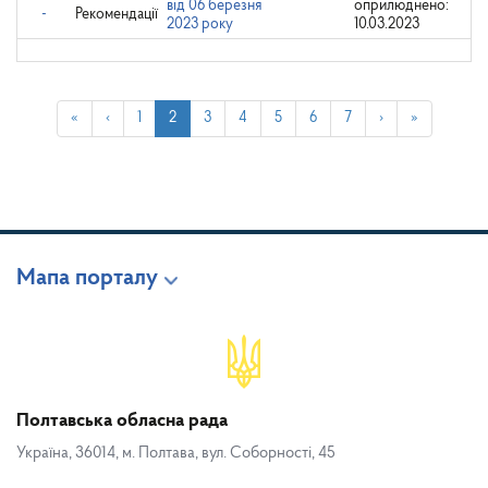
від 06 березня
оприлюднено:
-
Рекомендації
2023 року
10.03.2023
«
‹
1
2
3
4
5
6
7
›
»
Мапа порталу
Полтавська обласна рада
Україна, 36014, м. Полтава, вул. Соборності, 45