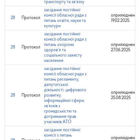
транспорту та зв’язку
засідання постійної
комісії обласної ради з
оприлюднено:
28
Протокол
питань освіти, науки та
19.02.2025
культури
засідання постійної
комісії обласної ради з
питань охорони
оприлюднено:
28
Протокол
здоров’я та
27.06.2025
соціального захисту
населення
засідання постійної
комісії обласної ради з
питань регламенту,
депутатської
діяльності, цифрового
оприлюднено:
28
Протокол
розвитку,
25.08.2025
інформаційної сфери,
зв’язків з
громадськістю та
дотримання прав
учасників АТО
засідання постійної
комісії з питань
оприлюднено: