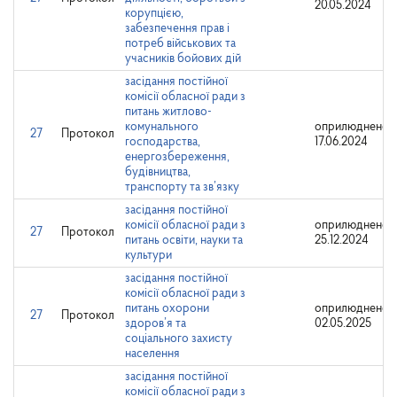
20.05.2024
корупцією,
забезпечення прав і
потреб військових та
учасників бойових дій
засідання постійної
комісії обласної ради з
питань житлово-
комунального
оприлюднено:
27
Протокол
господарства,
17.06.2024
енергозбереження,
будівництва,
транспорту та зв’язку
засідання постійної
комісії обласної ради з
оприлюднено:
27
Протокол
питань освіти, науки та
25.12.2024
культури
засідання постійної
комісії обласної ради з
питань охорони
оприлюднено:
27
Протокол
здоров’я та
02.05.2025
соціального захисту
населення
засідання постійної
комісії обласної ради з