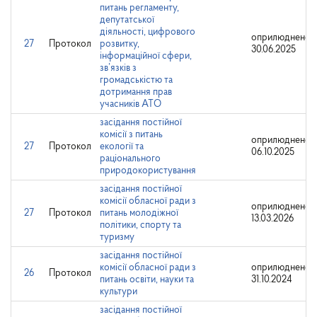
питань регламенту,
депутатської
діяльності, цифрового
оприлюднено:
27
Протокол
розвитку,
30.06.2025
інформаційної сфери,
зв’язків з
громадськістю та
дотримання прав
учасників АТО
засідання постійної
комісії з питань
оприлюднено:
27
Протокол
екології та
06.10.2025
раціонального
природокористування
засідання постійної
комісії обласної ради з
оприлюднено:
27
Протокол
питань молодіжної
13.03.2026
політики, спорту та
туризму
засідання постійної
комісії обласної ради з
оприлюднено:
26
Протокол
питань освіти, науки та
31.10.2024
культури
засідання постійної