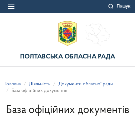
Перейти
Пошук
до
Toggle
основного
navigation
матеріалу
ПОЛТАВСЬКА ОБЛАСНА РАДА
Головна
Діяльність
Документи обласної ради
База офіційних документів
База офіційних документів