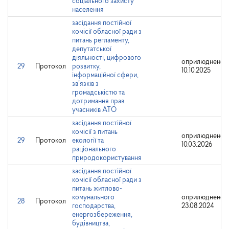
соціального захисту
населення
засідання постійної
комісії обласної ради з
питань регламенту,
депутатської
діяльності, цифрового
оприлюднено:
29
Протокол
розвитку,
10.10.2025
інформаційної сфери,
зв’язків з
громадськістю та
дотримання прав
учасників АТО
засідання постійної
комісії з питань
оприлюднено:
29
Протокол
екології та
10.03.2026
раціонального
природокористування
засідання постійної
комісії обласної ради з
питань житлово-
комунального
оприлюднено:
28
Протокол
господарства,
23.08.2024
енергозбереження,
будівництва,