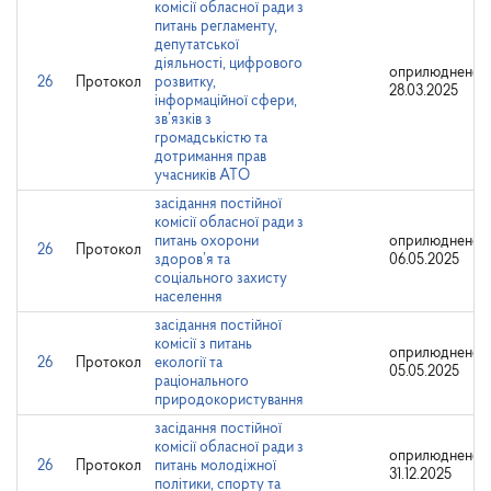
комісії обласної ради з
питань регламенту,
депутатської
діяльності, цифрового
оприлюднено:
26
Протокол
розвитку,
28.03.2025
інформаційної сфери,
зв’язків з
громадськістю та
дотримання прав
учасників АТО
засідання постійної
комісії обласної ради з
питань охорони
оприлюднено:
26
Протокол
здоров’я та
06.05.2025
соціального захисту
населення
засідання постійної
комісії з питань
оприлюднено:
26
Протокол
екології та
05.05.2025
раціонального
природокористування
засідання постійної
комісії обласної ради з
оприлюднено:
26
Протокол
питань молодіжної
31.12.2025
політики, спорту та