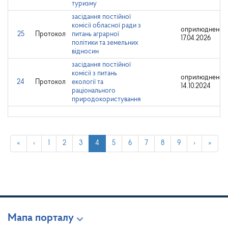
туризму
засідання постійної
комісії обласної ради з
оприлюднено:
25
Протокол
питань аграрної
17.04.2026
політики та земельних
відносин
засідання постійної
комісії з питань
оприлюднено:
24
Протокол
екології та
14.10.2024
раціонального
природокористування
«
‹
1
2
3
4
5
6
7
8
9
›
»
Мапа порталу