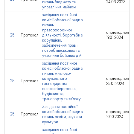
питань бюджету та
24.03.2023
управління майном
засідання постійної
комісії обласної ради з
питань
правоохоронної
оприлюднено:
25
Протокол
діяльності, боротьби з
19.01.2024
корупцією,
забезпечення прав і
потреб військових та
учасників бойових дій
засідання постійної
комісії обласної ради з
питань житлово-
комунального
оприлюднено:
25
Протокол
господарства,
25.01.2024
енергозбереження,
будівництва,
транспорту та зв’язку
Засідання постійної
комісії обласної ради з
оприлюднено:
25
Протокол
питань освіти, науки та
10.10.2024
культури
засідання постійної