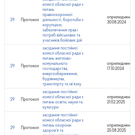
комісії обласної ради з
питань
правоохоронної
оприлюднено:
29
Протокол
діяльності, боротьби з
30.08.2024
корупцією,
забезпечення прав і
потреб військових та
учасників бойових дій
засідання постійної
комісії обласної ради з
питань житлово-
комунального
оприлюднено:
29
Протокол
господарства,
17.10.2024
енергозбереження,
будівництва,
транспорту та зв’язку
засідання постійної
комісії обласної ради з
оприлюднено:
29
Протокол
питань освіти, науки та
21.02.2025
культури
засідання постійної
комісії обласної ради з
питань охорони
оприлюднено:
29
Протокол
здоров’я та
25.08.2025