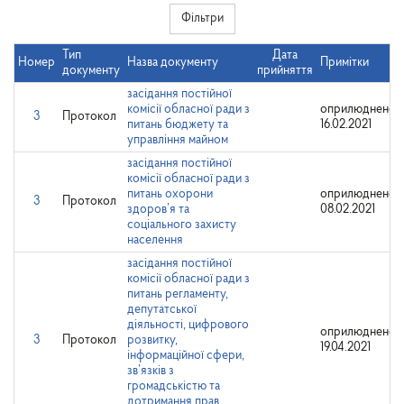
Фільтри
Тип
Дата
Номер
Назва документу
Примітки
документу
прийняття
засідання постійної
комісії обласної ради з
оприлюднено:
3
Протокол
питань бюджету та
16.02.2021
управління майном
засідання постійної
комісії обласної ради з
питань охорони
оприлюднено:
3
Протокол
здоров’я та
08.02.2021
соціального захисту
населення
засідання постійної
комісії обласної ради з
питань регламенту,
депутатської
діяльності, цифрового
оприлюднено:
3
Протокол
розвитку,
19.04.2021
інформаційної сфери,
зв’язків з
громадськістю та
дотримання прав