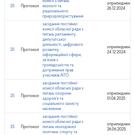
комісії з питань
оприлюднено:
25
Протокол
екології та
26.12.2024
раціонального
природокористування
засідання постійної
комісії обласної ради з
питань регламенту,
депутатської
діяльності, цифрового
оприлюднено:
25
Протокол
розвитку,
24.12.2024
інформаційної сфери,
зв’язків з
громадськістю та
дотримання прав
учасників АТО
засідання постійної
комісії обласної ради з
питань охорони
оприлюднено:
25
Протокол
здоров’я та
01.04.2025
соціального захисту
населення
засідання постійної
комісії обласної ради з
оприлюднено:
25
Протокол
питань молодіжної
26.06.2025
політики, спорту та