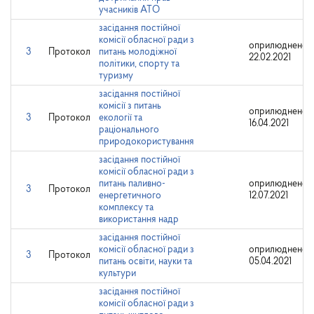
учасників АТО
засідання постійної
комісії обласної ради з
оприлюднено:
3
Протокол
питань молодіжної
22.02.2021
політики, спорту та
туризму
засідання постійної
комісії з питань
оприлюднено:
3
Протокол
екології та
16.04.2021
раціонального
природокористування
засідання постійної
комісії обласної ради з
питань паливно-
оприлюднено:
3
Протокол
енергетичного
12.07.2021
комплексу та
використання надр
засідання постійної
комісії обласної ради з
оприлюднено:
3
Протокол
питань освіти, науки та
05.04.2021
культури
засідання постійної
комісії обласної ради з