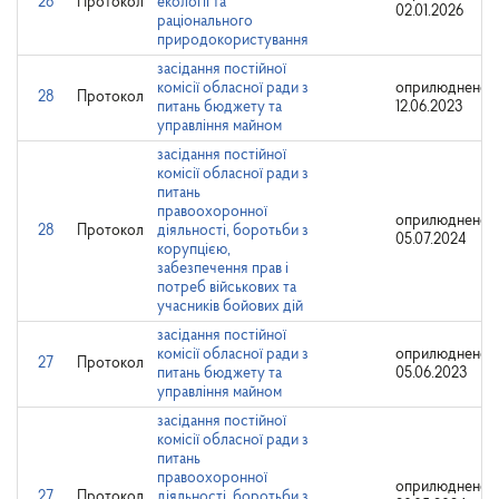
28
Протокол
екології та
02.01.2026
раціонального
природокористування
засідання постійної
комісії обласної ради з
оприлюднено:
28
Протокол
питань бюджету та
12.06.2023
управління майном
засідання постійної
комісії обласної ради з
питань
правоохоронної
оприлюднено:
28
Протокол
діяльності, боротьби з
05.07.2024
корупцією,
забезпечення прав і
потреб військових та
учасників бойових дій
засідання постійної
комісії обласної ради з
оприлюднено:
27
Протокол
питань бюджету та
05.06.2023
управління майном
засідання постійної
комісії обласної ради з
питань
правоохоронної
оприлюднено:
27
Протокол
діяльності, боротьби з