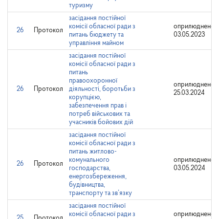
туризму
засідання постійної
комісії обласної ради з
оприлюднено:
26
Протокол
питань бюджету та
03.05.2023
управління майном
засідання постійної
комісії обласної ради з
питань
правоохоронної
оприлюднено:
26
Протокол
діяльності, боротьби з
25.03.2024
корупцією,
забезпечення прав і
потреб військових та
учасників бойових дій
засідання постійної
комісії обласної ради з
питань житлово-
комунального
оприлюднено:
26
Протокол
господарства,
03.05.2024
енергозбереження,
будівництва,
транспорту та зв’язку
засідання постійної
комісії обласної ради з
оприлюднено:
25
Протокол