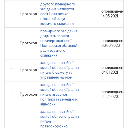
другого пленарного
засідання четвертої
оприлюднено
-
Протокол
сесії Полтавської
14.05.2021
обласної ради
восьмого скликання
пленарного засідання
двадцять першої
позачергової сесії
оприлюднено:
-
Протокол
Полтавської обласної
03.03.2023
ради восьмого
скликання
засідання постійної
комісії обласної ради з
оприлюднено:
1
Протокол
питань бюджету та
04.01.2021
управління майном
засідання постійної
комісії обласної ради з
оприлюднено:
1
Протокол
питань аграрної
31.12.2020
політики та земельних
відносин
засідання постійної
комісії обласної ради з
питань
правоохоронної