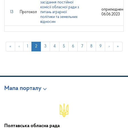
засідання постійної
комісії обласної ради з
оприлюднено:
13
Протокол
питань аграрної
06.06.2023
політики та земельних
відносин
«
‹
1
2
3
4
5
6
7
8
9
›
»
Мапа порталу
Полтавська обласна рада