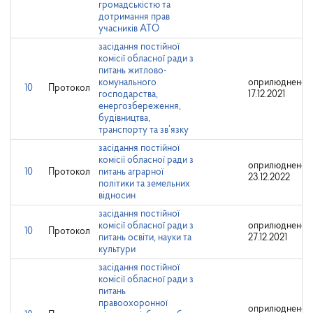
громадськістю та
дотримання прав
учасників АТО
засідання постійної
комісії обласної ради з
питань житлово-
комунального
оприлюднено:
10
Протокол
господарства,
17.12.2021
енергозбереження,
будівництва,
транспорту та зв’язку
засідання постійної
комісії обласної ради з
оприлюднено:
10
Протокол
питань аграрної
23.12.2022
політики та земельних
відносин
засідання постійної
комісії обласної ради з
оприлюднено:
10
Протокол
питань освіти, науки та
27.12.2021
культури
засідання постійної
комісії обласної ради з
питань
правоохоронної
оприлюднено: