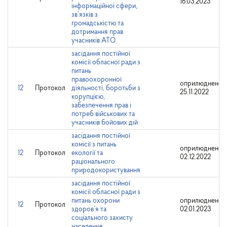
16.03.2023
інформаційної сфери,
зв’язків з
громадськістю та
дотримання прав
учасників АТО
засідання постійної
комісії обласної ради з
питань
правоохоронної
оприлюднено:
12
Протокол
діяльності, боротьби з
25.11.2022
корупцією,
забезпечення прав і
потреб військових та
учасників бойових дій
засідання постійної
комісії з питань
оприлюднено:
12
Протокол
екології та
02.12.2022
раціонального
природокористування
засідання постійної
комісії обласної ради з
питань охорони
оприлюднено:
12
Протокол
здоров’я та
02.01.2023
соціального захисту
населення