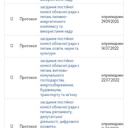
засідання постійної
комісії обласної ради з
питань паливно-
оприлюднено:
12
Протокол
енергетичного
29.09.2025
комплексу та
використання надр
засідання постійної
комісії обласної ради з
оприлюднено:
12
Протокол
питань освіти, науки та
14.07.2022
культури
засідання постійної
комісії обласної ради з
питань житлово-
комунального
оприлюднено:
12
Протокол
господарства,
22.07.2022
енергозбереження,
будівництва,
транспорту та зв’язку
засідання постійної
комісії обласної ради з
питань регламенту,
депутатської
діяльності, цифрового
оприлюднено:
12
Протокол
розвитку,