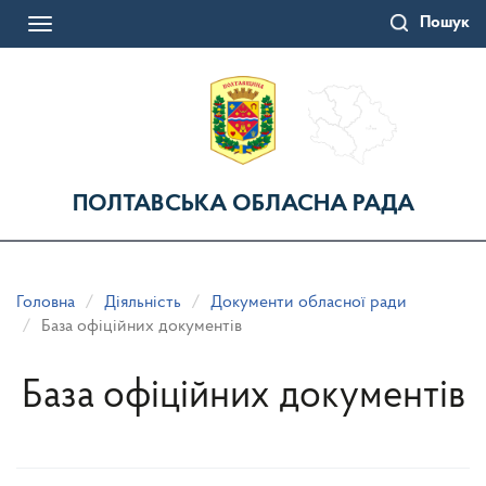
Перейти
Пошук
до
Toggle
основного
navigation
матеріалу
ПОЛТАВСЬКА ОБЛАСНА РАДА
Головна
Діяльність
Документи обласної ради
База офіційних документів
База офіційних документів