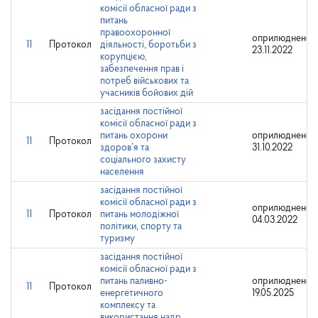
комісії обласної ради з
питань
правоохоронної
оприлюднено:
11
Протокол
діяльності, боротьби з
23.11.2022
корупцією,
забезпечення прав і
потреб військових та
учасників бойових дій
засідання постійної
комісії обласної ради з
питань охорони
оприлюднено:
11
Протокол
здоров’я та
31.10.2022
соціального захисту
населення
засідання постійної
комісії обласної ради з
оприлюднено:
11
Протокол
питань молодіжної
04.03.2022
політики, спорту та
туризму
засідання постійної
комісії обласної ради з
питань паливно-
оприлюднено:
11
Протокол
енергетичного
19.05.2025
комплексу та
використання надр