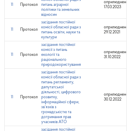
оприлюднено:
11
Протокол
питань аграрної
17.03.2023
політики та земельних
відносин
засідання постійної
комісії обласної ради з
оприлюднено:
11
Протокол
питань освіти, науки та
29.12.2021
культури
засідання постійної
комісії з питань
оприлюднено:
11
Протокол
екології та
31.10.2022
раціонального
природокористування
засідання постійної
комісії обласної ради з
питань регламенту,
депутатської
діяльності, цифрового
оприлюднено:
11
Протокол
розвитку,
30.12.2022
інформаційної сфери,
зв’язків з
громадськістю та
дотримання прав
учасників АТО
засідання постійної