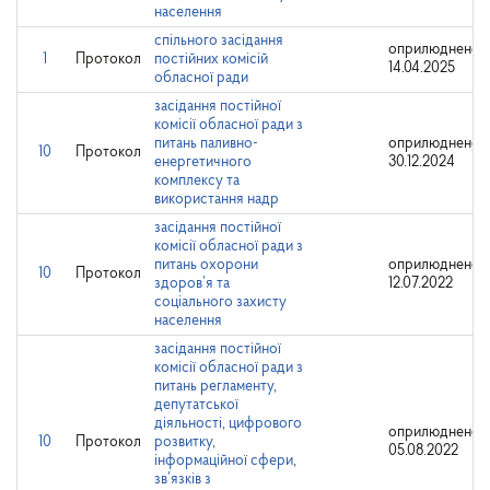
населення
спільного засідання
оприлюднено:
1
Протокол
постійних комісій
14.04.2025
обласної ради
засідання постійної
комісії обласної ради з
питань паливно-
оприлюднено:
10
Протокол
енергетичного
30.12.2024
комплексу та
використання надр
засідання постійної
комісії обласної ради з
питань охорони
оприлюднено:
10
Протокол
здоров’я та
12.07.2022
соціального захисту
населення
засідання постійної
комісії обласної ради з
питань регламенту,
депутатської
діяльності, цифрового
оприлюднено:
10
Протокол
розвитку,
05.08.2022
інформаційної сфери,
зв’язків з