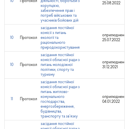
10
Протокол
діяльності, боротьби з
25.08.2022
корупцією,
забезпечення прав і
потреб військових та
учасників бойових дій
засідання постійної
комісії з питань
оприлюднено:
10
Протокол
екології та
25.07.2022
раціонального
природокористування
засідання постійної
комісії обласної ради з
оприлюднено:
10
Протокол
питань молодіжної
31.12.2021
політики, спорту та
туризму
засідання постійної
комісії обласної ради з
питань житлово-
комунального
оприлюднено:
11
Протокол
господарства,
04.01.2022
енергозбереження,
будівництва,
транспорту та зв’язку
засідання постійної
комісії обласної ради з