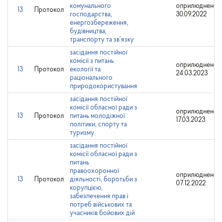
комунального
оприлюднено:
13
Протокол
господарства,
30.09.2022
енергозбереження,
будівництва,
транспорту та зв’язку
засідання постійної
комісії з питань
оприлюднено:
13
Протокол
екології та
24.03.2023
раціонального
природокористування
засідання постійної
комісії обласної ради з
оприлюднено:
13
Протокол
питань молодіжної
17.03.2023
політики, спорту та
туризму
засідання постійної
комісії обласної ради з
питань
правоохоронної
оприлюднено:
13
Протокол
діяльності, боротьби з
07.12.2022
корупцією,
забезпечення прав і
потреб військових та
учасників бойових дій