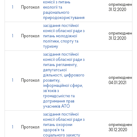
комісії з питань
оприлюднено:
1
Протокол
екології та
31.12.2020
раціонального
природокористування
засідання постійної
комісії обласної ради з
оприлюднено:
1
Протокол
питань молодіжної
31.12.2020
політики, спорту та
туризму
засідання постійної
комісії обласної ради з
питань регламенту,
депутатської
діяльності, цифрового
оприлюднено:
1
Протокол
розвитку,
04.01.2021
інформаційної сфери,
зв’язків з
громадськістю та
дотримання прав
учасників АТО
засідання постійної
комісії обласної ради з
питань охорони
оприлюднено:
1
Протокол
здоров’я та
30.12.2020
соціального захисту