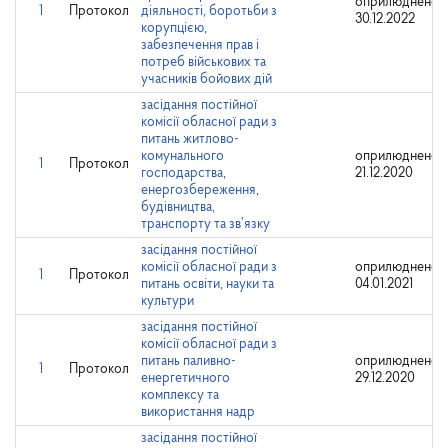
оприлюднено:
1
Протокол
діяльності, боротьби з
30.12.2022
корупцією,
забезпечення прав і
потреб військових та
учасників бойових дій
засідання постійної
комісії обласної ради з
питань житлово-
комунального
оприлюднено:
1
Протокол
господарства,
21.12.2020
енергозбереження,
будівництва,
транспорту та зв’язку
засідання постійної
комісії обласної ради з
оприлюднено:
1
Протокол
питань освіти, науки та
04.01.2021
культури
засідання постійної
комісії обласної ради з
питань паливно-
оприлюднено:
1
Протокол
енергетичного
29.12.2020
комплексу та
використання надр
засідання постійної