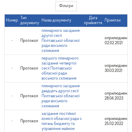
Фільтри
Тип
Дата
Номер
Назва документу
Примітки
документу
прийняття
пленарного засідання
другої сесії
оприлюднено:
-
Протокол
Полтавської обласної
02.02.2021
ради восьмого
скликання
першого пленарного
засідання четвертої
оприлюднено:
-
Протокол
сесії Полтавської
30.03.2021
обласної ради
восьмого скликання
пленарного засідання
двадцять другої сесії
оприлюднено:
-
Протокол
Полтавської обласної
28.04.2023
ради восьмого
скликання
засідання постійної
комісії обласної ради з
оприлюднено:
-
Протокол
питань бюджету та
25.02.2022
управління майном