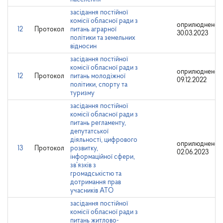
засідання постійної
комісії обласної ради з
оприлюднено:
12
Протокол
питань аграрної
30.03.2023
політики та земельних
відносин
засідання постійної
комісії обласної ради з
оприлюднено:
12
Протокол
питань молодіжної
09.12.2022
політики, спорту та
туризму
засідання постійної
комісії обласної ради з
питань регламенту,
депутатської
діяльності, цифрового
оприлюднено:
13
Протокол
розвитку,
02.06.2023
інформаційної сфери,
зв’язків з
громадськістю та
дотримання прав
учасників АТО
засідання постійної
комісії обласної ради з
питань житлово-