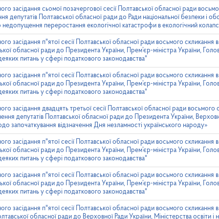
ого засідання сьомої позачергової сесії Полтавської обласної ради восьмо
ння депутатів Полтавської обласної ради до Ради національної безпеки і об
 недопущення переростання екологічної катастрофи в екологічний колапс
ого засідання п"ятої сесії Полтавської обласної ради восьмого скликання в
ької обласної ради до Президента України, Прем’єр-міністра України, Голо
еяких питань у сфері податкового законодавства"
ого засідання п"ятої сесії Полтавської обласної ради восьмого скликання в
ької обласної ради до Президента України, Прем’єр-міністра України, Голо
еяких питань у сфері податкового законодавства"
ого засідання двадцять третьої сесії Полтавської обласної ради восьмого 
ння депутатів Полтавської обласної ради до Президента України, Верховно
щодо започаткування відзначення Дня незламності українського народу»
ого засідання п"ятої сесії Полтавської обласної ради восьмого скликання в
ької обласної ради до Президента України, Прем’єр-міністра України, Голо
еяких питань у сфері податкового законодавства"
ого засідання п"ятої сесії Полтавської обласної ради восьмого скликання в
ької обласної ради до Президента України, Прем’єр-міністра України, Голо
еяких питань у сфері податкового законодавства"
ого засідання п"ятої сесії Полтавської обласної ради восьмого скликання в
тавської обласної ради до Верховної Ради України, Міністерства освіти і 