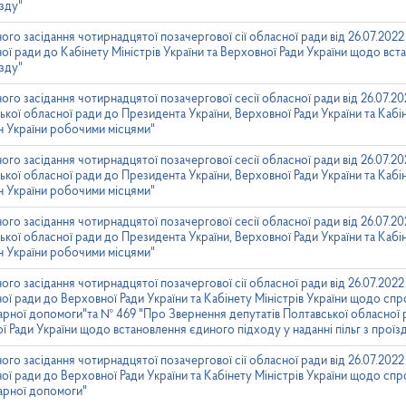
їзду"
ного засідання чотирнадцятої позачергової сії обласної ради від 26.07.20
ної ради до Кабінету Міністрів України та Верховної Ради України щодо вс
їзду"
ого засідання чотирнадцятої позачергової сесії обласної ради від 26.07.2
кої обласної ради до Президента України, Верховної Ради України та Кабін
 України робочими місцями"
ого засідання чотирнадцятої позачергової сесії обласної ради від 26.07.2
кої обласної ради до Президента України, Верховної Ради України та Кабін
 України робочими місцями"
ого засідання чотирнадцятої позачергової сесії обласної ради від 26.07.2
кої обласної ради до Президента України, Верховної Ради України та Кабін
 України робочими місцями"
ого засідання чотирнадцятої позачергової сії обласної ради від 26.07.20
ної ради до Верховної Ради України та Кабінету Міністрів України щодо с
ітарної допомоги"та № 469 "Про Звернення депутатів Полтавської обласної 
ої Ради України щодо встановлення єдиного підходу у наданні пільг з проїз
ого засідання чотирнадцятої позачергової сії обласної ради від 26.07.20
ної ради до Верховної Ради України та Кабінету Міністрів України щодо с
тарної допомоги"