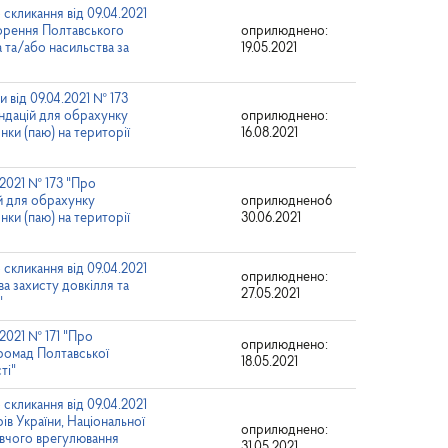
скликання від 09.04.2021
ворення Полтавського
оприлюднено:
 та/або насильства за
19.05.2021
 від 09.04.2021 № 173
ндацій для обрахунку
оприлюднено:
нки (паю) на території
16.08.2021
.2021 № 173 "Про
й для обрахунку
оприлюднено6
нки (паю) на території
30.06.2021
скликання від 09.04.2021
оприлюднено:
а захисту довкілля та
27.05.2021
"
.2021 № 171 "Про
оприлюднено:
громад Полтавської
18.05.2021
ті"
скликання від 09.04.2021
ів України, Національної
оприлюднено:
авчого врегулювання
31.05.2021