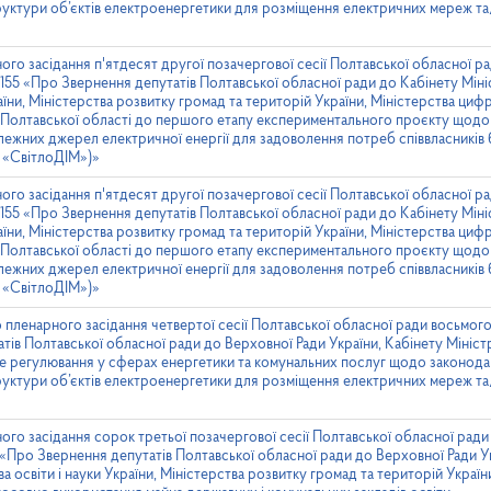
руктури об’єктів електроенергетики для розміщення електричних мереж та
ого засідання п'ятдесят другої позачергової сесії Полтавської обласної р
155 «Про Звернення депутатів Полтавської обласної ради до Кабінету Мініс
їни, Міністерства розвитку громад та територій України, Міністерства циф
 Полтавської області до першого етапу експериментального проєкту щодо
ежних джерел електричної енергії для задоволення потреб співвласників
и «СвітлоДІМ»)»
ого засідання п'ятдесят другої позачергової сесії Полтавської обласної р
155 «Про Звернення депутатів Полтавської обласної ради до Кабінету Мініс
їни, Міністерства розвитку громад та територій України, Міністерства циф
 Полтавської області до першого етапу експериментального проєкту щодо
ежних джерел електричної енергії для задоволення потреб співвласників
и «СвітлоДІМ»)»
 пленарного засідання четвертої сесії Полтавської обласної ради восьмого 
ів Полтавської обласної ради до Верховної Ради України, Кабінету Міністр
не регулювання у сферах енергетики та комунальних послуг щодо законод
руктури об’єктів електроенергетики для розміщення електричних мереж та
ого засідання сорок третьої позачергової сесії Полтавської обласної ради
«Про Звернення депутатів Полтавської обласної ради до Верховної Ради Ук
тва освіти і науки України, Міністерства розвитку громад та територій Украї