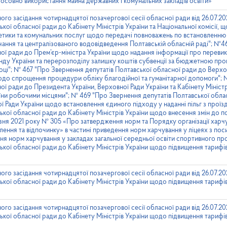
тосовно використання майна державних і комунальних закладів освіти»
ого засідання чотирнадцятої позачергової сесії обласної ради від 26.07.2
кої обласної ради до Кабінету Міністрів України та Національної комісії,
тики та комунальних послуг щодо передачі повноважень по встановленню 
ання та централізованого водовідведення Полтавській обласній раді"; №
ної ради до Прем’єр-міністра України щодо надання інформації про переви
у України та перерозподілу залишку коштів субвенції за бюджетною про
оці"; № 467 "Про Звернення депутатів Полтавської обласної ради до Верхов
щодо спрощення процедури обліку благодійної та гуманітарної допомоги";
ої ради до Президента України, Верховної Ради України та Кабінету Мініст
ни робочими місцями"; № 469 "Про Звернення депутатів Полтавської обла
ої Ради України щодо встановлення єдиного підходу у наданні пільг з проїз
ької обласної ради до Кабінету Міністрів України щодо внесення змін до п
езня 2021 року № 305 «Про затвердження норм та Порядку організації харчу
лення та відпочинку» в частині приведення норм харчування у ліцеях з по
ня норм харчування у закладах загальної середньої освіти спортивного пр
ької обласної ради до Кабінету Міністрів України щодо підвищення тарифі
ого засідання чотирнадцятої позачергової сесії обласної ради від 26.07.2
ької обласної ради до Кабінету Міністрів України щодо підвищення тарифі
ого засідання чотирнадцятої позачергової сесії обласної ради від 26.07.2
ької обласної ради до Кабінету Міністрів України щодо підвищення тарифі