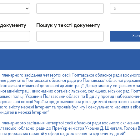
Дата
Дата
 документу
Пошук у тексті документу
прийняття
Зас
 пленарного засідання четвертої сесії Полтавської обласної ради восьмого 
ня депутатів Полтавської обласної ради до Полтавської обласної державної
Полтавської обласної державної адміністрації, Департаменту соціального з
ої адміністрації, виконавчих органів сільських, селищних, міських рад Полт
льної поліції України в Полтавській області та Відділу протидії кіберзлочи
ціональної поліції України щодо зменшення рівня дитячої смертності внасл
ого вмісту мережі Інтернет та проявів булінгу і сексуального насилля в кіб
и дітей в мережі Інтернет"
 пленарнорго засідання четвертої сесії обласної ради восьмого скликання 
лтавської обласної ради до Прем’єр-міністра України Д. Шмигаля, Голови 
ння державних гарантій у сфері оздоровлення та відпочинку дітей"