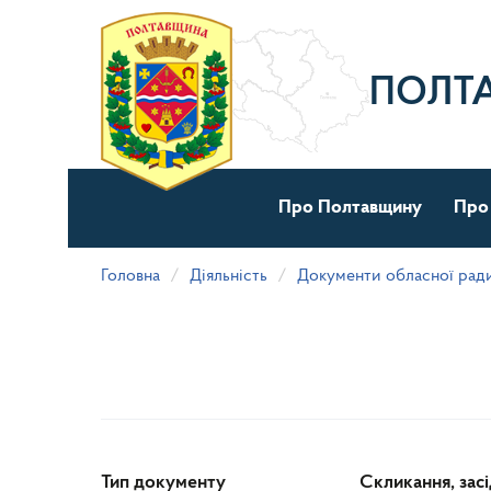
Перейти
до
основного
матеріалу
ПОЛТ
Про Полтавщину
Про
Головна
Діяльність
Документи обласної рад
Тип документу
Скликання, зас