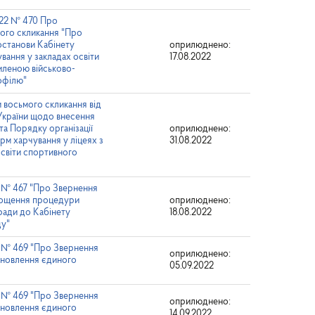
2022 № 470 Про
мого скликання "Про
останови Кабінету
оприлюднено:
вання у закладах освіти
17.08.2022
силеною військово-
офілю"
и восьмого скликання від
 України щодо внесення
та Порядку організації
оприлюднено:
рм харчування у ліцеях з
31.08.2022
освіти спортивного
22 № 467 "Про Звернення
прощення процедури
оприлюднено:
ради до Кабінету
18.08.2022
ду"
22 № 469 "Про Звернення
оприлюднено:
тановлення єдиного
05.09.2022
22 № 469 "Про Звернення
оприлюднено:
тановлення єдиного
14.09.2022