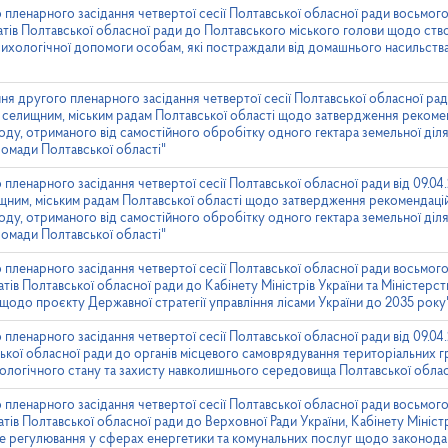
 пленарного засідання четвертої сесії Полтавської обласної ради восьмого 
тів Полтавської обласної ради до Полтавського міського голови щодо ст
ихологічної допомоги особам, які постраждали від домашнього насильства
ня другого пленарного засідання четвертої сесії Полтавської обласної ради
, селищним, міським радам Полтавської області щодо затвердження рекоме
оду, отриманого від самостійного обробітку одного гектара земельної діля
ромади Полтавської області"
 пленарного засідання четвертої сесії Полтавської обласної ради від 09.04
ищним, міським радам Полтавської області щодо затвердження рекомендаці
оду, отриманого від самостійного обробітку одного гектара земельної діля
ромади Полтавської області"
 пленарного засідання четвертої сесії Полтавської обласної ради восьмого 
ів Полтавської обласної ради до Кабінету Міністрів України та Міністерств
щодо проєкту Державної стратегії управління лісами України до 2035 року
 пленарного засідання четвертої сесії Полтавської обласної ради від 09.04
ької обласної ради до органів місцевого самоврядування територіальних 
логічного стану та захисту навколишнього середовища Полтавської облас
 пленарного засідання четвертої сесії Полтавської обласної ради восьмого 
ів Полтавської обласної ради до Верховної Ради України, Кабінету Міністр
не регулювання у сферах енергетики та комунальних послуг щодо законод