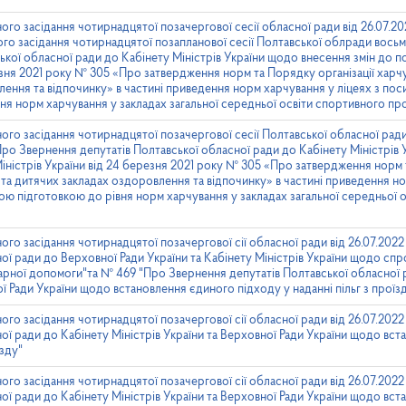
ого засідання чотирнадцятої позачергової сесії обласної ради від 26.07.
го засідання чотирнадцятої позапланової сесії Полтавської облради вось
ької обласної ради до Кабінету Міністрів України щодо внесення змін до п
езня 2021 року № 305 «Про затвердження норм та Порядку організації харчу
лення та відпочинку» в частині приведення норм харчування у ліцеях з по
ня норм харчування у закладах загальної середньої освіти спортивного пр
ого засідання чотирнадцятої позачергової сесії Полтавської обласної рад
ро Звернення депутатів Полтавської обласної ради до Кабінету Міністрів
іністрів України від 24 березня 2021 року № 305 «Про затвердження норм 
 та дитячих закладах оздоровлення та відпочинку» в частині приведення но
ю підготовкою до рівня норм харчування у закладах загальної середньої 
ого засідання чотирнадцятої позачергової сії обласної ради від 26.07.20
ної ради до Верховної Ради України та Кабінету Міністрів України щодо с
ітарної допомоги"та № 469 "Про Звернення депутатів Полтавської обласної 
ої Ради України щодо встановлення єдиного підходу у наданні пільг з проїз
ного засідання чотирнадцятої позачергової сії обласної ради від 26.07.20
ної ради до Кабінету Міністрів України та Верховної Ради України щодо вс
їзду"
ного засідання чотирнадцятої позачергової сії обласної ради від 26.07.20
ної ради до Кабінету Міністрів України та Верховної Ради України щодо вс