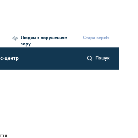
Людям з порушенням
Стара версІя
зору
с-центр
Пошук
ття