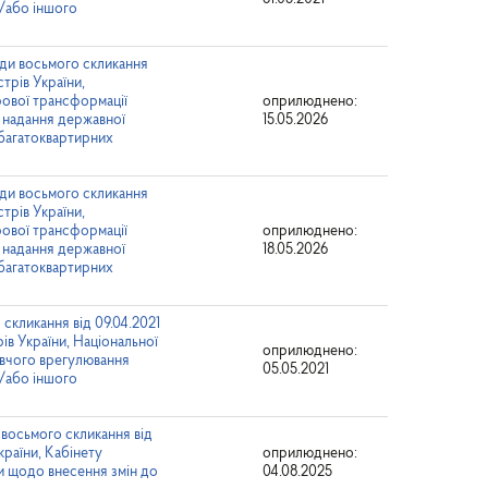
/або іншого
ади восьмого скликання
трів України,
рової трансформації
оприлюднено:
 надання державної
15.05.2026
 багатоквартирних
ади восьмого скликання
трів України,
рової трансформації
оприлюднено:
 надання державної
18.05.2026
 багатоквартирних
скликання від 09.04.2021
ів України, Національної
оприлюднено:
авчого врегулювання
05.05.2021
/або іншого
 восьмого скликання від
раїни, Кабінету
оприлюднено:
ни щодо внесення змін до
04.08.2025