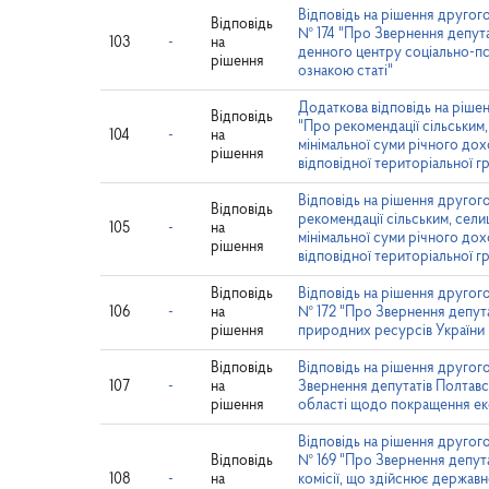
Відповідь на рішення другого
Відповідь
№ 174 "Про Звернення депута
103
-
на
денного центру соціально-пс
рішення
ознакою статі"
Додаткова відповідь на рішен
Відповідь
"Про рекомендації сільським
104
-
на
мінімальної суми річного дох
рішення
відповідної територіальної г
Відповідь на рішення другого
Відповідь
рекомендації сільським, сел
105
-
на
мінімальної суми річного дох
рішення
відповідної територіальної г
Відповідь
Відповідь на рішення другого
106
-
на
№ 172 "Про Звернення депутат
рішення
природних ресурсів України 
Відповідь
Відповідь на рішення другого
107
-
на
Звернення депутатів Полтавс
рішення
області щодо покращення еко
Відповідь на рішення другого
Відповідь
№ 169 "Про Звернення депутат
108
-
на
комісії, що здійснює держав