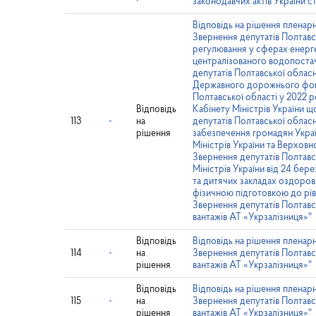
законодавчих актів України с
Відповідь на рішення пленарн
Звернення депутатів Полтавсь
регулювання у сферах енерге
централізованого водопостач
депутатів Полтавської облас
Державного дорожнього фонд
Полтавської області у 2022 р
Відповідь
Кабінету Міністрів України 
113
-
на
депутатів Полтавської обласн
рішення
забезпечення громадян Украї
Міністрів України та Верховн
Звернення депутатів Полтавс
Міністрів України від 24 бер
та дитячих закладах оздоров
фізичною підготовкою до рів
Звернення депутатів Полтавс
вантажів АТ «Укрзалізниця»"
Відповідь
Відповідь на рішення пленарн
114
-
на
Звернення депутатів Полтавс
рішення
вантажів АТ «Укрзалізниця»"
Відповідь
Відповідь на рішення пленарн
115
-
на
Звернення депутатів Полтавс
рішення
вантажів АТ «Укрзалізниця»"