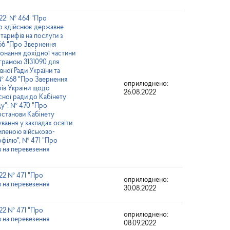
022: № 464 "Про
 що здійснює державне
тарифів на послуги з
466 "Про Звернення
конання дохідної частини
грамою 3131090 для
ної Ради України та
 № 468 "Про Звернення
оприлюднено:
рів України щодо
26.08.2022
сної ради до Кабінету
ду"; № 470 "Про
останови Кабінету
вання у закладах освіти
силеною військово-
офілю", № 471 "Про
в на перевезення
022 № 471 "Про
оприлюднено:
в на перевезення
30.08.2022
022 № 471 "Про
оприлюднено:
в на перевезення
08.09.2022