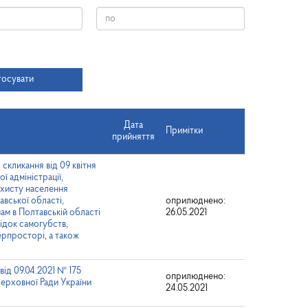
Дата
тосувати
Дата
Примітки
прийняття
скликання від 09 квітня
 адміністрації,
ахисту населення
авської області,
оприлюднено:
нам в Полтавській області
26.05.2021
ідок самогубств,
ерпросторі, а також
від 09.04.2021 № 175
оприлюднено:
Верховної Ради України
24.05.2021