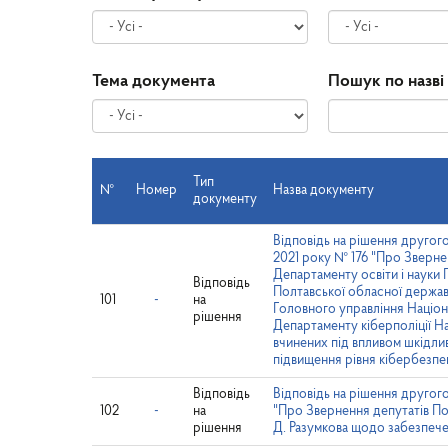
Тема документа
Пошук по назві
Тип
№
Номер
Назва документу
документу
Відповідь на рішення другого
2021 року № 176 "Про Звернен
Департаменту освіти і науки 
Відповідь
Полтавської обласної державн
101
-
на
Головного управління Націона
рішення
Департаменту кіберполіції На
вчинених під впливом шкідлив
підвищення рівня кібербезпек
Відповідь
Відповідь на рішення другого
102
-
на
"Про Звернення депутатів По
рішення
Д. Разумкова щодо забезпече