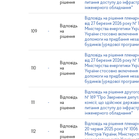
рішення
питання доступу до інфраст
інженерного обладнання"
Відповідь на рішення пленарн
від 27 березня 2026 року № 1
Відповідь
Міністерства енергетики Укра
109
-
на
України стосовно включення
рішення
допомоги на придбання незал
будинків (урядової програм
Відповідь на рішення пленарн
від 27 березня 2026 року № 1
Відповідь
Міністерства енергетики Укра
110
-
на
України стосовно включення
рішення
допомоги на придбання незал
будинків (урядової програм
Відповідь на рішення другого
Відповідь
№ 169 "Про Звернення депутат
111
-
на
комісії, що здійснює держав
рішення
питання доступу до інфраст
інженерного обладнання"
Відповідь на рішення пленарн
Відповідь
20 червня 2025 року № 1006 
112
-
на
Міністрів України, Міністерс
рішення