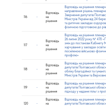
Відповідь на рішення пленарн
направлення рішень пленарно
Відповідь
Звернення депутатів Полтавс
116
-
на
Міністрів України від 24 бер
рішення
та дитячих закладах оздоров
фізичною підготовкою до рів
Відповідь на рішення пленарн
26 липня 2022 року № 470 «П
Відповідь
змін до постанови Кабінету М
117
-
на
харчування у закладах освіти
рішення
посиленою військово-фізично
профілю»
Відповідь на рішення пленарн
Відповідь
депутатів Полтавської облас
118
-
на
обліку благодійної та гуман
рішення
Міністрів України та Верховн
Відповідь
Відповідь на рішення пленар
119
-
на
депутатів Полтавської облас
рішення
підходу у наданні пільг з про
Відповідь
Відповідь на рішення пленар
120
-
на
депутатів Полтавської облас