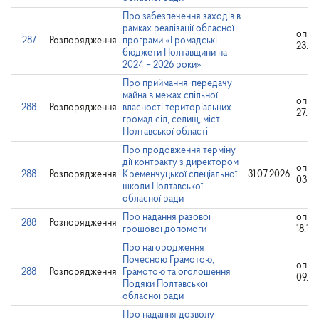
Про забезпечення заходів в
рамках реалізації обласної
опри
287
Розпорядження
програми «Громадські
23.10
бюджети Полтавщини на
2024 – 2026 роки»
Про приймання-передачу
майна в межах спільної
опри
288
Розпорядження
власності територіальних
27.10
громад сіл, селищ, міст
Полтавської області
Про продовження терміну
дії контракту з директором
опри
288
Розпорядження
Кременчуцької спеціальної
31.07.2026
03.08
школи Полтавської
обласної ради
Про надання разової
опри
288
Розпорядження
грошової допомоги
18.10
Про нагородження
Почесною Грамотою,
опри
288
Розпорядження
Грамотою та оголошення
09.10
Подяки Полтавської
обласної ради
Про надання дозволу