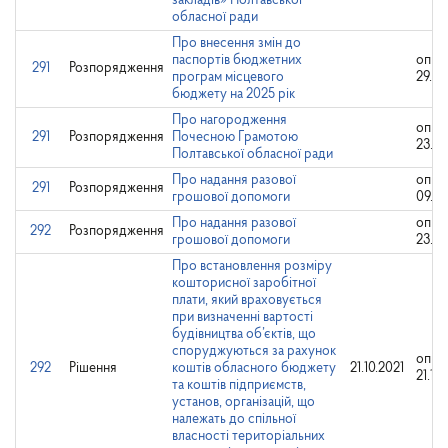
закладів» Полтавської
обласної ради
Про внесення змін до
паспортів бюджетних
опри
291
Розпорядження
програм місцевого
29.10
бюджету на 2025 рік
Про нагородження
опри
291
Розпорядження
Почесною Грамотою
23.10
Полтавської обласної ради
Про надання разової
опри
291
Розпорядження
грошової допомоги
09.10
Про надання разової
опри
292
Розпорядження
грошової допомоги
23.10
Про встановлення розміру
кошторисної заробітної
плати, який враховується
при визначенні вартості
будівництва об’єктів, що
споруджуються за рахунок
опри
292
Рішення
коштів обласного бюджету
21.10.2021
21.10
та коштів підприємств,
установ, організацій, що
належать до спільної
власності територіальних