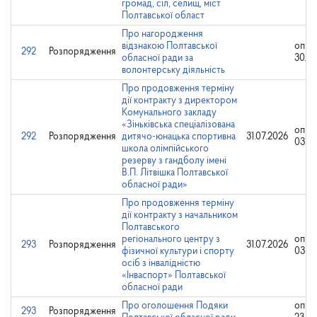
громад, сіл, селищ, міст
Полтавської област
Про нагородження
відзнакою Полтавської
опри
292
Розпорядження
обласної ради за
30.10
волонтерську діяльність
Про продовження терміну
дії контракту з директором
Комунального закладу
«Зіньківська спеціалізована
опри
292
Розпорядження
дитячо-юнацька спортивна
31.07.2026
03.08
школа олімпійського
резерву з гандболу імені
В.П. Літвішка Полтавської
обласної ради»
Про продовження терміну
дії контракту з начальником
Полтавського
регіонального центру з
опри
293
Розпорядження
31.07.2026
фізичної культури і спорту
03.08
осіб з інвалідністю
«Інваспорт» Полтавської
обласної ради
Про оголошення Подяки
опри
293
Розпорядження