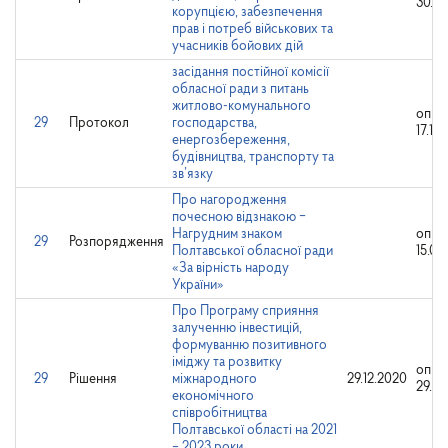
30.08
корупцією, забезпечення
прав і потреб військових та
учасників бойових дій
засідання постійної комісії
обласної ради з питань
житлово-комунального
опри
29
Протокол
господарства,
17.10
енергозбереження,
будівництва, транспорту та
зв’язку
Про нагородження
почесною відзнакою ‒
Нагрудним знаком
опри
29
Розпорядження
Полтавської обласної ради
15.02
«За вірність народу
України»
Про Програму сприяння
залученню інвестицій,
формуванню позитивного
іміджу та розвитку
опри
29
Рішення
міжнародного
29.12.2020
29.12
економічного
співробітництва
Полтавської області на 2021
– 2023 роки