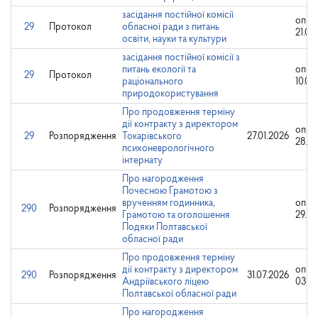
засідання постійної комісії
опри
29
Протокол
обласної ради з питань
21.02
освіти, науки та культури
засідання постійної комісії з
питань екології та
опри
29
Протокол
раціонального
10.03
природокористування
Про продовження терміну
дії контракту з директором
опри
29
Розпорядження
Токарівського
27.01.2026
28.01
психоневрологічного
інтернату
Про нагородження
Почесною Грамотою з
врученням годинника,
опри
290
Розпорядження
Грамотою та оголошення
29.10
Подяки Полтавської
обласної ради
Про продовження терміну
дії контракту з директором
опри
290
Розпорядження
31.07.2026
Андріївського ліцею
03.08
Полтавської обласної ради
Про нагородження