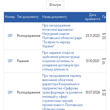
Фільтри
Дата
Номер
Тип документу
Назва документу
Прим
прийняття
Про нагородження
почесною відзнакою -
Нагрудним знаком
опри
287
Розпорядження
23.11.2022
Полтавської обласної ради
23.11
"За вірність народу
України"
Про надання згоди на
здійснення реконструкції
опри
287
Рішення
існуючих котелень та
21.10.2021
21.10
укладення договорів про
спільну діяльність
Про продовження терміну
виконання обов’язків
директора Комунального
підприємства «Цифрова
опри
287
Розпорядження
трансформація та розвиток
31.07.2026
03.08
інновацій у сфері
стратегічних галузей
промисловості Полтавської
обласної ради»