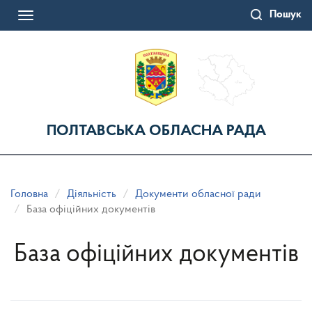
Перейти
Пошук
до
Toggle
основного
navigation
матеріалу
ПОЛТАВСЬКА ОБЛАСНА РАДА
Головна
Діяльність
Документи обласної ради
База офіційних документів
База офіційних документів