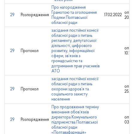
Про нагородження
Грамотою та оголошення
опри
29
Розпорядження
17.02.2022
Подяки Полтавської
20.02
обласної ради
засідання постійної комісії
обласної ради з питань
регламенту, депутатської
діяльності, цифрового
опри
29
Протокол
розвитку, інформаційної
10.10
сфери, зв’язків з
громадськістю та
дотримання прав учасників
АТО
засідання постійної комісії
обласної ради з питань
опри
29
Протокол
охорони здоров’я та
25.08
соціального захисту
населення
Про продовження терміну
виконання обов’язків
директора Комунального
опри
29
Розпорядження
підприємства Полтавської
03.02
обласної ради
«Полтавафармація»