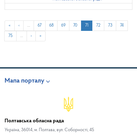
«
‹
…
67
68
69
70
71
72
73
74
75
…
›
»
Мапа порталу
Полтавська обласна рада
Україна, 36014, м. Полтава, вул. Соборності, 45