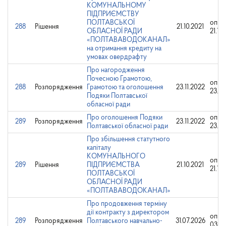
КОМУНАЛЬНОМУ
ПІДПРИЄМСТВУ
ПОЛТАВСЬКОЇ
опри
288
Рішення
21.10.2021
ОБЛАСНОЇ РАДИ
21.10
«ПОЛТАВАВОДОКАНАЛ»
на отримання кредиту на
умовах овердрафту
Про нагородження
Почесною Грамотою,
опри
288
Розпорядження
Грамотою та оголошення
23.11.2022
23.11
Подяки Полтавської
обласної ради
Про оголошення Подяки
опри
289
Розпорядження
23.11.2022
Полтавської обласної ради
23.11
Про збільшення статутного
капіталу
КОМУНАЛЬНОГО
опри
289
Рішення
ПІДПРИЄМСТВА
21.10.2021
21.10
ПОЛТАВСЬКОЇ
ОБЛАСНОЇ РАДИ
«ПОЛТАВАВОДОКАНАЛ»
Про продовження терміну
дії контракту з директором
опри
289
Розпорядження
Полтавського навчально-
31.07.2026
03.08