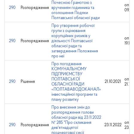
Почесною Грамотою з
опри
290
Розпорядження
врученням годинника та
09.10
оголошення Подяки
Полтавської обласної ради
Про утворення робочої
групи з оцінювання
корупційних ризиків у
опри
290
Розпорядження
діяльності Полтавської
19.10
обласної ради та
затвердження Положення
про неї
Про погодження
КОМУНАЛЬНОМУ
ПІДПРИЄМСТВУ
ПОЛТАВСЬКОЇ
опри
290
Рішення
21.10.2021
ОБЛАСНОЇ РАДИ
21.10
«ПОЛТАВАВОДОКАНАЛ»
інвестиційної програми та
плану розвитку
Про внесення змін до
розпорядження голови
обласної ради від 23.11.2022
№ 285 "Про скликання
опри
290
Розпорядження
23.11.2022
дев'ятнадцятої
23.11
позачергової сесії