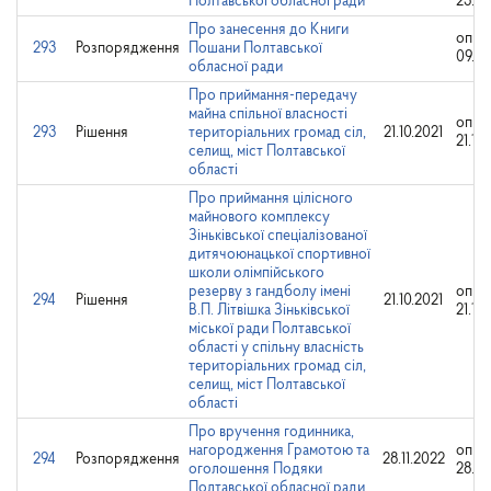
Полтавської обласної ради
23.10
Про занесення до Книги
опри
293
Розпорядження
Пошани Полтавської
09.10
обласної ради
Про приймання-передачу
майна спільної власності
опри
293
Рішення
територіальних громад сіл,
21.10.2021
21.10
селищ, міст Полтавської
області
Про приймання цілісного
майнового комплексу
Зіньківської спеціалізованої
дитячоюнацької спортивної
школи олімпійського
резерву з гандболу імені
опри
294
Рішення
21.10.2021
В.П. Літвішка Зіньківської
21.10
міської ради Полтавської
області у спільну власність
територіальних громад сіл,
селищ, міст Полтавської
області
Про вручення годинника,
нагородження Грамотою та
опри
294
Розпорядження
28.11.2022
оголошення Подяки
28.11
Полтавської обласної ради