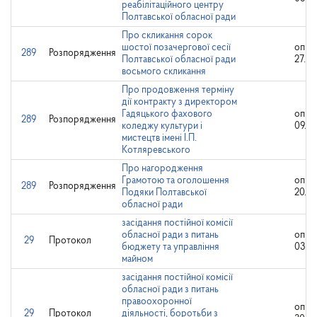
реабілітаційного центру
Полтавської обласної ради
Про скликання сорок
шостої позачергової сесії
опри
289
Розпорядження
Полтавської обласної ради
27.10
восьмого скликання
Про продовження терміну
дії контракту з директором
Гадяцького фахового
опри
289
Розпорядження
коледжу культури і
09.10
мистецтв імені І.П.
Котляревського
Про нагородження
Грамотою та оголошення
опри
289
Розпорядження
Подяки Полтавської
20.10
обласної ради
засідання постійної комісії
обласної ради з питань
опри
29
Протокол
бюджету та управління
03.08
майном
засідання постійної комісії
обласної ради з питань
правоохоронної
опри
29
Протокол
діяльності, боротьби з