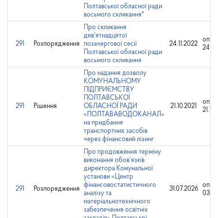
Полтавської обласної ради
восьмого скликання"
Про скликання
дев'ятнадцятої
опри
291
Розпорядження
позачергової сесії
24.11.2022
24.11
Полтавської обласної ради
восьмого скликання
Про надання дозволу
КОМУНАЛЬНОМУ
ПІДПРИЄМСТВУ
ПОЛТАВСЬКОЇ
опри
291
Рішення
ОБЛАСНОЇ РАДИ
21.10.2021
21.10
«ПОЛТАВАВОДОКАНАЛ»
на придбання
транспортних засобів
через фінансовий лізинг
Про продовження терміну
виконання обов’язків
директора Комунальної
установи «Центр
фінансовостатистичного
опри
291
Розпорядження
31.07.2026
аналізу та
03.08
матеріальнотехнічного
забезпечення освітніх