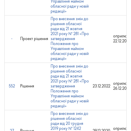
Управління майном
обласної ради у новій
редакції»
Про внесення змін до
рішення обласної
ради від 21 жовтня
2021 року № 281 «Про
оприлюдн
-
Проект рішення
затвердження
22.12.2022
Положення про
Управління майном
обласної ради у новій
редакції»
Про внесення змін до
рішення обласної
ради від 21 жовтня
2021 року № 281 «Про
оприлюдн
552
Рішення
затвердження
23.12.2022
26.12.2022
Положення про
Управління майном
обласної ради у новій
редакції»
Про внесення змін до
рішення обласної
ради від 20 грудня
2019 року № 1242
оприлюдн