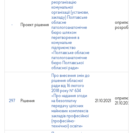
реорганізацію
комунальної
організації (установи,
закладу) Полтавське
обласне
оприлюд
-
Проект рішення
патологоанатомічне
розробни
бюро шляхом
перетворення в
комунальне
підприємство
«Полтавське обласне
патологоанатомічне
бюро Полтавської
обласної ради»
Про внесення змін до
рішення обласної
ради від 16 лютого
2018 року № 634
«Про надання згоди
оприлюдн
297
Рішення
на безоплатну
21.10.2021
21.10.2021
передачу цілісних
майнових комплексів
закладів професійної
(професійно-
технічної) освіти»