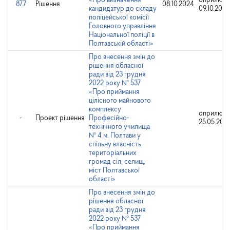
«Про визначення
оприлюдн
877
Рішення
08.10.2024
кандидатур до складу
09.10.2024
поліцейської комісії
Головного управління
Національної поліції в
Полтавській області»
Про внесення змін до
рішення обласної
ради від 23 грудня
2022 року № 537
«Про приймання
цілісного майнового
комплексу
оприлюдн
-
Проект рішення
Професійно-
25.05.202
технічного училища
№ 4 м. Полтави у
спільну власність
територіальних
громад сіл, селищ,
міст Полтавської
області»
Про внесення змін до
рішення обласної
ради від 23 грудня
2022 року № 537
«Про приймання