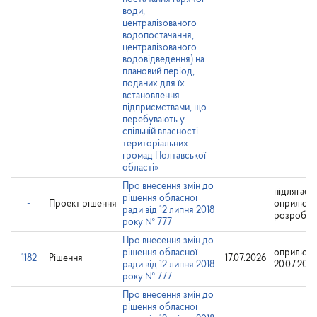
води,
централізованого
водопостачання,
централізованого
водовідведення) на
плановий період,
поданих для їх
встановлення
підприємствами, що
перебувають у
спільній власності
територіальних
громад Полтавської
області»
Про внесення змін до
підлягає
рішення обласної
-
Проект рішення
оприлюд
ради від 12 липня 2018
розробни
року № 777
Про внесення змін до
рішення обласної
оприлюдн
1182
Рішення
17.07.2026
ради від 12 липня 2018
20.07.202
року № 777
Про внесення змін до
рішення обласної