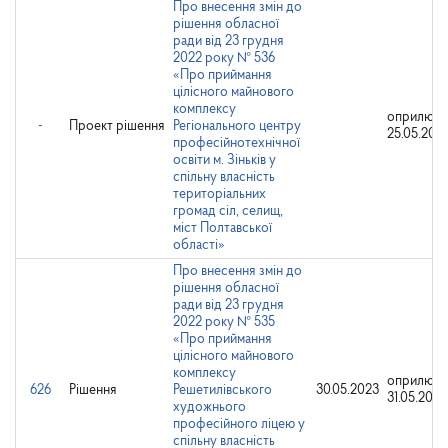
Про внесення змін до
рішення обласної
ради від 23 грудня
2022 року № 536
«Про приймання
цілісного майнового
комплексу
оприлюдн
-
Проект рішення
Регіонального центру
25.05.202
професійнотехнічної
освіти м. Зіньків у
спільну власність
територіальних
громад сіл, селищ,
міст Полтавської
області»
Про внесення змін до
рішення обласної
ради від 23 грудня
2022 року № 535
«Про приймання
цілісного майнового
комплексу
оприлюдн
626
Рішення
Решетилівського
30.05.2023
31.05.2023
художнього
професійного ліцею у
спільну власність