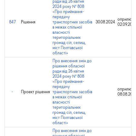
ради від 26 квітня
2024 року № 808
«Про приймання-
передачу
оприлюдн
847
Рішення
транспортних засобів
30.08.2024
02.09.202
в межах спільної
власності
територіальних
громад сіл, селищ,
міст Полтавської
області»
Про внесення змін до
рішення обласної
ради від 26 квітня
2024 року № 808
«Про приймання-
передачу
оприлюдн
-
Проект рішення
транспортних засобів
08.08.202
в межах спільної
власності
територіальних
громад сіл, селищ,
міст Полтавської
області»
Про внесення змін до