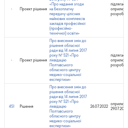
«Про надання згоди
підлягає
-
Проект рішення
на безоплатну
оприлюд
передачу цілісних
розробни
майнових комплексів
закладів професійної
(професійно-
технічної) освіти»
Про внесення змін до
рішення обласної
ради від 14 липня 2017
року № 521 «Про
підлягає
-
Проект рішення
ліквідацію
оприлюд
Полтавського
розробни
обласного центру
медико-соціальної
експертизи»
Про внесення змін до
рішення обласної
ради від 14 липня 2017
року № 521 «Про
оприлюдн
451
Рішення
ліквідацію
26.07.2022
29.07.2022
Полтавського
обласного центру
медико-соціальної
експертизи»