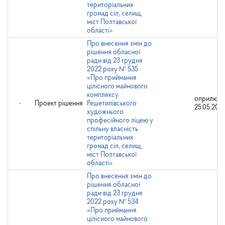
територіальних
громад сіл, селищ,
міст Полтавської
області»
Про внесення змін до
рішення обласної
ради від 23 грудня
2022 року № 535
«Про приймання
цілісного майнового
комплексу
оприлюдн
-
Проект рішення
Решетилівського
25.05.202
художнього
професійного ліцею у
спільну власність
територіальних
громад сіл, селищ,
міст Полтавської
області»
Про внесення змін до
рішення обласної
ради від 23 грудня
2022 року № 534
«Про приймання
цілісного майнового