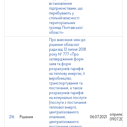
встановлення
підприємствами, що
перебувають у
спільній власності
територіальних
громад Полтавської
області»
Про внесення змін до
рішення обласної
ради від 12 липня 2018
року № 777 «Про
затвердження форм
заяв та форм
розрахунків тарифів
на теплову енергію, її
виробництво,
транспортування та
постачання, а також
розрахунків тарифів
на комунальні послуги
(послуги з постачання
теплової енергії,
централізованого
оприлюдн
216
Рішення
опалення,
06.07.2021
09.07.2021
централізованого
постачання гарячої