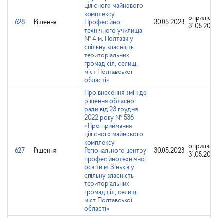
цілісного майнового
комплексу
оприлюдн
628
Рішення
Професійно-
30.05.2023
31.05.2023
технічного училища
№ 4 м. Полтави у
спільну власність
територіальних
громад сіл, селищ,
міст Полтавської
області»
Про внесення змін до
рішення обласної
ради від 23 грудня
2022 року № 536
«Про приймання
цілісного майнового
комплексу
оприлюдн
627
Рішення
Регіонального центру
30.05.2023
31.05.2023
професійнотехнічної
освіти м. Зіньків у
спільну власність
територіальних
громад сіл, селищ,
міст Полтавської
області»