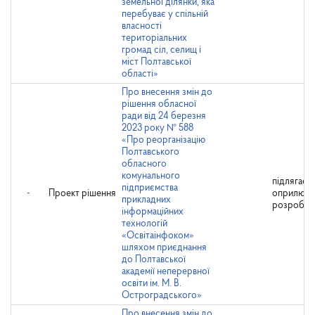
земельної ділянки, яка
перебуває у спільній
власності
територіальних
громад сіл, селищ і
міст Полтавської
області»
Про внесення змін до
рішення обласної
ради від 24 березня
2023 року № 588
«Про реорганізацію
Полтавського
обласного
комунального
підлягає
підприємства
-
Проект рішення
оприлюд
прикладних
розробни
інформаційних
технологій
«Освітаінфоком»
шляхом приєднання
до Полтавської
академії неперервної
освіти ім. М. В.
Остроградського»
Про внесення змін до