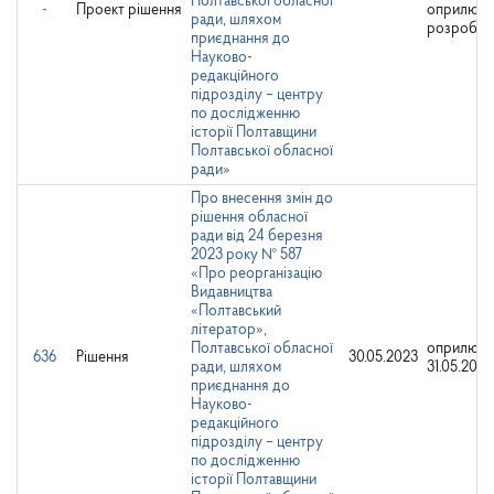
Полтавської обласної
-
Проект рішення
оприлюд
ради, шляхом
розробни
приєднання до
Науково-
редакційного
підрозділу – центру
по дослідженню
історії Полтавщини
Полтавської обласної
ради»
Про внесення змін до
рішення обласної
ради від 24 березня
2023 року № 587
«Про реорганізацію
Видавництва
«Полтавський
літератор»,
Полтавської обласної
оприлюдн
636
Рішення
30.05.2023
ради, шляхом
31.05.2023
приєднання до
Науково-
редакційного
підрозділу – центру
по дослідженню
історії Полтавщини