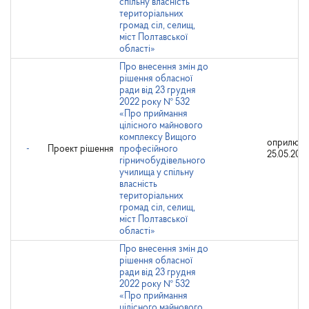
спільну власність
територіальних
громад сіл, селищ,
міст Полтавської
області»
Про внесення змін до
рішення обласної
ради від 23 грудня
2022 року № 532
«Про приймання
цілісного майнового
комплексу Вищого
оприлюдн
-
Проект рішення
професійного
25.05.202
гірничобудівельного
училища у спільну
власність
територіальних
громад сіл, селищ,
міст Полтавської
області»
Про внесення змін до
рішення обласної
ради від 23 грудня
2022 року № 532
«Про приймання
цілісного майнового