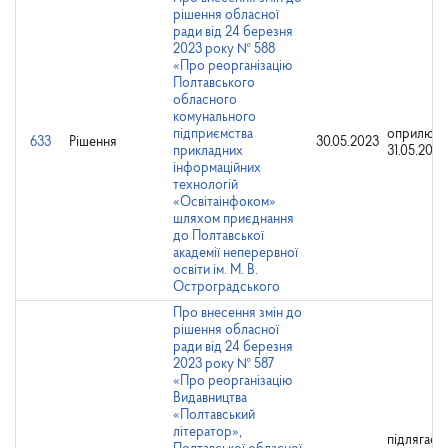
рішення обласної
ради від 24 березня
2023 року № 588
«Про реорганізацію
Полтавського
обласного
комунального
підприємства
оприлюдн
633
Рішення
30.05.2023
прикладних
31.05.2023
інформаційних
технологій
«Освітаінфоком»
шляхом приєднання
до Полтавської
академії неперервної
освіти ім. М. В.
Остроградського
Про внесення змін до
рішення обласної
ради від 24 березня
2023 року № 587
«Про реорганізацію
Видавництва
«Полтавський
літератор»,
підлягає