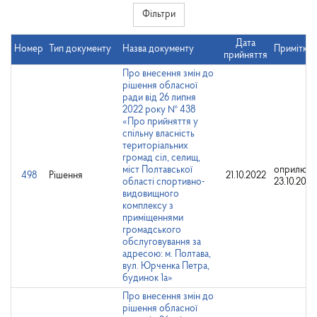
Фільтри
Дата
Номер
Тип документу
Назва документу
Примітки
прийняття
Про внесення змін до
рішення обласної
ради від 26 липня
2022 року № 438
«Про прийняття у
спільну власність
територіальних
громад сіл, селищ,
міст Полтавської
оприлюдн
498
Рішення
21.10.2022
області спортивно-
23.10.2022
видовищного
комплексу з
приміщеннями
громадського
обслуговування за
адресою: м. Полтава,
вул. Юрченка Петра,
будинок 1а»
Про внесення змін до
рішення обласної