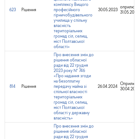
комплексу Вищого
оприлюдн
623
Рішення
професійного
30.05.2023
31.05.2023
гірничобудівельного
училища у спільну
власність
територіальних
громад сіл, селищ,
міст Полтавської
області»
Про внесення змін до
рішення обласної
ради від 22 грудня
2023 року № 746
«Про надання згоди
на безоплатну
Оприлюдн
814
Рішення
передачу майна зі
26.04.2024
30.04.202
спільної власності
територіальних
громад сіл, селищ,
міст Полтавської
області у державну
власність»
Про внесення змін до
рішення обласної
ради від 22 грудня