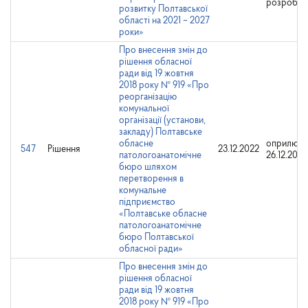
розробни
розвитку Полтавської
області на 2021 – 2027
роки»
Про внесення змін до
рішення обласної
ради від 19 жовтня
2018 року № 919 «Про
реорганізацію
комунальної
організації (установи,
закладу) Полтавське
обласне
оприлюдн
547
Рішення
23.12.2022
патологоанатомічне
26.12.2022
бюро шляхом
перетворення в
комунальне
підприємство
«Полтавське обласне
патологоанатомічне
бюро Полтавської
обласної ради»
Про внесення змін до
рішення обласної
ради від 19 жовтня
2018 року № 919 «Про