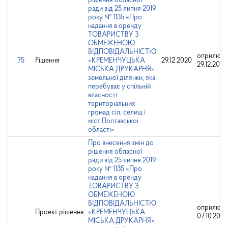
рішення обласної
ради від 25 липня 2019
року № 1135 «Про
надання в оренду
ТОВАРИСТВУ З
ОБМЕЖЕНОЮ
ВІДПОВІДАЛЬНІСТЮ
оприлюдн
75
Рішення
«КРЕМЕНЧУЦЬКА
29.12.2020
29.12.2020
МІСЬКА ДРУКАРНЯ»
земельної ділянки, яка
перебуває у спільній
власності
територіальних
громад сіл, селищ і
міст Полтавської
області»
Про внесення змін до
рішення обласної
ради від 25 липня 2019
року № 1135 «Про
надання в оренду
ТОВАРИСТВУ З
ОБМЕЖЕНОЮ
ВІДПОВІДАЛЬНІСТЮ
оприлюдн
-
Проект рішення
«КРЕМЕНЧУЦЬКА
07.10.2020
МІСЬКА ДРУКАРНЯ»