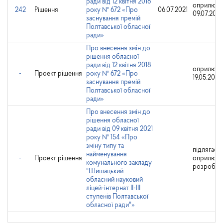
ради від 12 квітня 2018
оприлюдн
242
Рішення
року № 672 «Про
06.07.2021
09.07.2021
заснування премій
Полтавської обласної
ради»
Про внесення змін до
рішення обласної
ради від 12 квітня 2018
оприлюдн
-
Проект рішення
року № 672 «Про
19.05.2021
заснування премій
Полтавської обласної
ради»
Про внесення змін до
рішення обласної
ради від 09 квітня 2021
року № 154 «Про
зміну типу та
підлягає
найменування
-
Проект рішення
оприлюд
комунального закладу
розробни
"Шишацький
обласний науковий
ліцей-інтернат ІІ-ІІІ
ступенів Полтавської
обласної ради"»