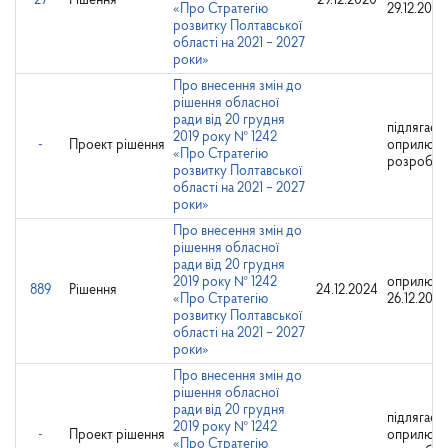
27
Рішення
29.12.2020
«Про Стратегію
29.12.2020
розвитку Полтавської
області на 2021 – 2027
роки»
Про внесення змін до
рішення обласної
ради від 20 грудня
підлягає
2019 року № 1242
-
Проект рішення
оприлюд
«Про Стратегію
розробни
розвитку Полтавської
області на 2021 – 2027
роки»
Про внесення змін до
рішення обласної
ради від 20 грудня
2019 року № 1242
оприлюдн
889
Рішення
24.12.2024
«Про Стратегію
26.12.2024
розвитку Полтавської
області на 2021 – 2027
роки»
Про внесення змін до
рішення обласної
ради від 20 грудня
підлягає
2019 року № 1242
-
Проект рішення
оприлюд
«Про Стратегію