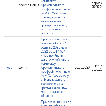
комплексу
оприлюдн
-
Проект рішення
Кременчуцького
25.05.202
професійного ліцею
ім. А.С. Макаренка у
спільну власність
територіальних
громад сіл, селищ,
міст Полтавської
області»
Про внесення змін до
рішення обласної
ради від 23 грудня
2022 року № 534
«Про приймання
цілісного майнового
комплексу
оприлюдн
625
Рішення
Кременчуцького
30.05.2023
31.05.2023
професійного ліцею
ім. А.С. Макаренка у
спільну власність
територіальних
громад сіл, селищ,
міст Полтавської
області»
Про внесення змін до