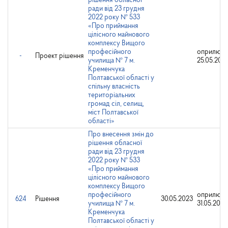
рішення обласної
ради від 23 грудня
2022 року № 533
«Про приймання
цілісного майнового
комплексу Вищого
професійного
оприлюдн
-
Проект рішення
училища № 7 м.
25.05.202
Кременчука
Полтавської області у
спільну власність
територіальних
громад сіл, селищ,
міст Полтавської
області»
Про внесення змін до
рішення обласної
ради від 23 грудня
2022 року № 533
«Про приймання
цілісного майнового
комплексу Вищого
професійного
оприлюдн
624
Рішення
30.05.2023
училища № 7 м.
31.05.2023
Кременчука
Полтавської області у