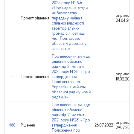
2023 року № 746
«Про надання згоди
на безоплатну
оприлюдн
-
Проект рішення
передачу майна зі
24.04.202
спільної власності
територіальних
громад сіл, селищ,
міст Полтавської
області у державну
власність»
Про внесення змін до
рішення обласної
ради від 21 жовтня
2021 року №281 «Про
оприлюдн
-
Проект рішення
затвердження
18.02.2022
Положення про
Управління майном
обласної ради у новій
редакції»
Про внесення змін до
рішення обласної
ради від 21 жовтня
2021 року №281 «Про
оприлюдн
460
Рішення
затвердження
26.07.2022
29.07.2022
Положення про