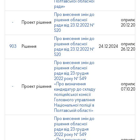
Полтавської обласної
ради»
Про внесення змін до
рішення обласної
оприлюдн
-
Проект рішення
ради від 23.12.2022 №
20.12.2024
520
Про внесення змін до
рішення обласної
оприлюдн
903
Рішення
24.12.2024
ради від 23.12.2022 №
26.12.2024
520
Про внесення змін до
рішення обласної
ради від 23 грудня
2022 року № 549
«Про визначення
оприлюдн
-
Проект рішення
кандидатур до складу
07.10.2024
поліцейської комісії
Головного управління
Національної поліції в
Полтавській області»
Про внесення змін до
рішення обласної
ради від 23 грудня
2022 року № 549