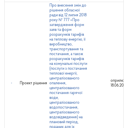
Про внесення змін до
рішення обласної
ради від 12 липня 2018
року № 777 «Про
затвердження форм
заяв та форм
розрахунків тарифів
на теплову енергію, її
виробництво,
транспортування та
постачання, а також
розрахунків тарифів
на комунальні послуги
(послуги з постачання
теплової енергії,
централізованого
оприлюдн
-
Проект рішення
опалення,
18.06.2021
централізованого
постачання гарячої
води,
централізованого
водопостачання,
централізованого
водовідведення) на
плановий період,
поданих для їх