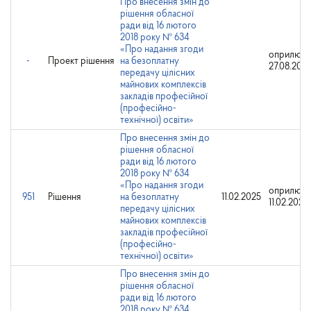
Про внесення змін до
рішення обласної
ради від 16 лютого
2018 року № 634
«Про надання згоди
оприлюдн
-
Проект рішення
на безоплатну
27.08.2021
передачу цілісних
майнових комплексів
закладів професійної
(професійно-
технічної) освіти»
Про внесення змін до
рішення обласної
ради від 16 лютого
2018 року № 634
«Про надання згоди
оприлюдн
951
Рішення
на безоплатну
11.02.2025
11.02.2025
передачу цілісних
майнових комплексів
закладів професійної
(професійно-
технічної) освіти»
Про внесення змін до
рішення обласної
ради від 16 лютого
2018 року № 634