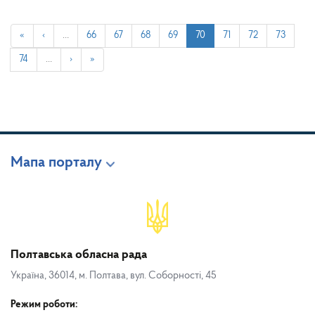
«
‹
…
66
67
68
69
70
71
72
73
74
…
›
»
Мапа порталу
Полтавська обласна рада
Україна, 36014, м. Полтава, вул. Соборності, 45
Режим роботи: