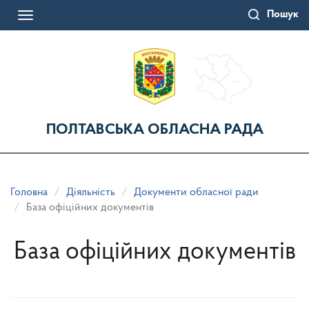
Перейти
Пошук
до
Toggle
основного
navigation
матеріалу
ПОЛТАВСЬКА ОБЛАСНА РАДА
Головна
Діяльність
Документи обласної ради
База офіційних документів
База офіційних документів