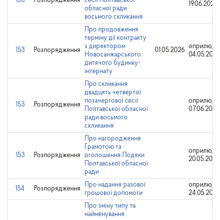
153
Розпорядження
сесії Полтавської
19.06.2025
обласної ради
восьмого скликання
Про продовження
терміну дії контракту
з директором
оприлюдн
153
Розпорядження
01.05.2026
Новосанжарського
04.05.2026
дитячого будинку-
інтернату
Про скликання
двадцять четвертої
позачергової сесії
оприлюдн
153
Розпорядження
Полтавської обласної
07.06.2023
ради восьмого
скликання
Про нагородження
Грамотою та
оприлюдн
153
Розпорядження
оголошення Подяки
20.05.2024
Полтавської обласної
ради
Про надання разової
оприлюдн
154
Розпорядження
грошової допомоги
24.05.202
Про зміну типу та
найменування