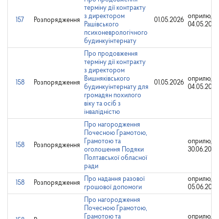
терміну дії контракту
з директором
оприлюдн
157
Розпорядження
01.05.2026
Рашівського
04.05.2026
психоневрологічного
будинкуінтернату
Про продовження
терміну дії контракту
з директором
Вишняківського
оприлюдн
158
Розпорядження
01.05.2026
будинкуінтернату для
04.05.2026
громадян похилого
віку та осіб з
інвалідністю
Про нагородження
Почесною Грамотою,
Грамотою та
оприлюдн
158
Розпорядження
оголошення Подяки
30.06.2025
Полтавської обласної
ради
Про надання разової
оприлюдн
158
Розпорядження
грошової допомоги
05.06.202
Про нагородження
Почесною Грамотою,
Грамотою та
оприлюдн