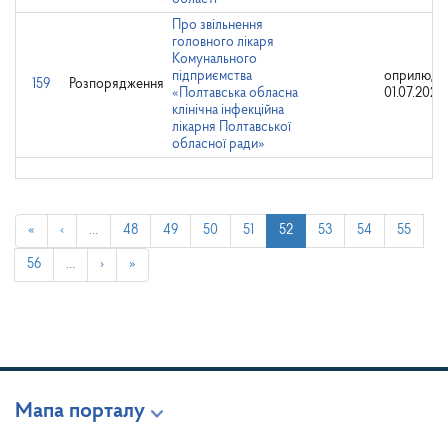
Про звільнення
головного лікаря
Комунального
підприємства
оприлюдн
159
Розпорядження
«Полтавська обласна
01.07.2025
клінічна інфекційна
лікарня Полтавської
обласної ради»
«
‹
…
48
49
50
51
52
53
54
55
56
…
›
»
Мапа порталу