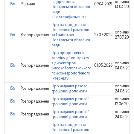
підприємства
оприлюдн
156
Рішення
09.04.2021
Полтавської обласної
14.04.2021
ради
«Полтавафармація»
Про нагородження
Почесною Грамотою
оприлюдн
156
Розпорядження
та Грамотою
27.07.2022
27.07.2022
Полтавської обласної
ради
Про продовження
терміну дії контракту
з директором
оприлюдн
156
Розпорядження
01.05.2026
ВисокоТополянського
04.05.2026
психоневрологічного
інтернату
Про надання разової
оприлюдн
156
Розпорядження
грошової допомоги
24.06.2025
Про надання разової
оприлюдн
156
Розпорядження
грошової допомоги
12.06.2023
Про надання разової
оприлюдн
156
Розпорядження
грошової допомоги
24.05.202
Про нагородження
Почесною Грамотою