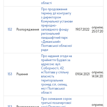
області
Про продовження
терміну дії контракту
з директором
Комунальної установи
природно-
оприлюдн
152
Розпорядження
заповідного фонду
19.07.2022
25.07.2022
регіональний
ландшафтний парк
«Диканський»
Полтавської обласної
ради
Про надання згоди на
прийняття будівлі за
адресою: вул.
Соборності, 42,
м.Полтава у спільну
оприлюдн
153
Рішення
09.04.2021
власність
14.04.2021
територіальних
громад сіл, селищ,
міст Полтавської
області
Про скликання сорок
третьої позачергової
оприлюдн