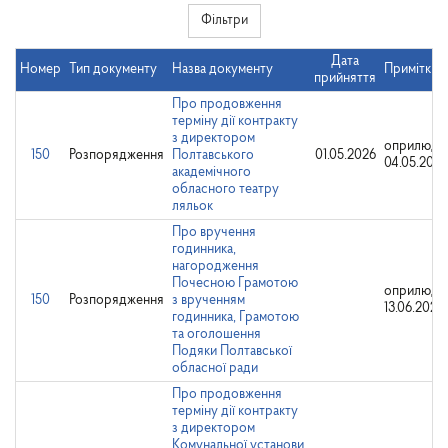
Фільтри
Дата
Номер
Тип документу
Назва документу
Примітки
прийняття
Про продовження
терміну дії контракту
з директором
оприлюдн
150
Розпорядження
Полтавського
01.05.2026
04.05.2026
академічного
обласного театру
ляльок
Про вручення
годинника,
нагородження
Почесною Грамотою
оприлюдн
150
Розпорядження
з врученням
13.06.2025
годинника, Грамотою
та оголошення
Подяки Полтавської
обласної ради
Про продовження
терміну дії контракту
з директором
Комунальної установи