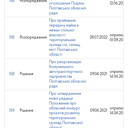
158
Розпорядження
оголошення Подяки
12.06.2023
Полтавської обласної
ради
Про приймання-
передачу майна в
межах спільної
власності
оприлюдн
158
Розпорядження
28.07.2022
територіальних
01.08.2022
громад сіл, селищ,
міст Полтавської
області
Про реорганізацію
Комунального
автотранспортного
оприлюдн
158
Рішення
09.04.2021
підприємства
14.04.2021
Полтавської обласної
ради
Про затвердження
нової редакції
Положення про
обласний конкурс
оприлюдн
159
Рішення
09.04.2021
проєктів розвитку
14.04.2021
територіальних
громад Полтавської
області