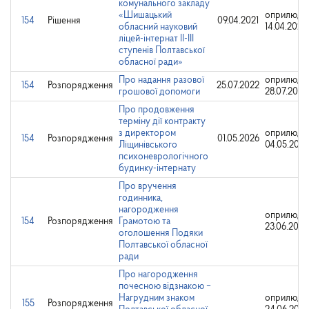
комунального закладу
«Шишацький
оприлюдн
154
Рішення
09.04.2021
обласний науковий
14.04.2021
ліцей-інтернат ІІ-ІІІ
ступенів Полтавської
обласної ради»
Про надання разової
оприлюдн
154
Розпорядження
25.07.2022
грошової допомоги
28.07.2022
Про продовження
терміну дії контракту
з директором
оприлюдн
154
Розпорядження
01.05.2026
Ліщинівського
04.05.2026
психоневрологічного
будинку-інтернату
Про вручення
годинника,
нагородження
оприлюдн
154
Розпорядження
Грамотою та
23.06.2025
оголошення Подяки
Полтавської обласної
ради
Про нагородження
почесною відзнакою ‒
Нагрудним знаком
оприлюдн
155
Розпорядження