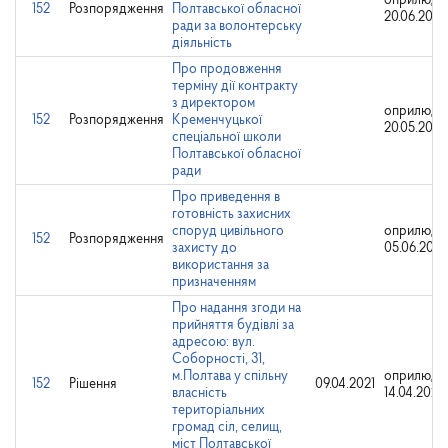
оприлюдн
152
Розпорядження
Полтавської обласної
20.06.2025
ради за волонтерську
діяльність
Про продовження
терміну дії контракту
з директором
оприлюдн
152
Розпорядження
Кременчуцької
20.05.2024
спеціальної школи
Полтавської обласної
ради
Про приведення в
готовність захисних
споруд цивільного
оприлюдн
152
Розпорядження
захисту до
05.06.2023
використання за
призначенням
Про надання згоди на
прийняття будівлі за
адресою: вул.
Соборності, 31,
м.Полтава у спільну
оприлюдн
152
Рішення
09.04.2021
власність
14.04.2021
територіальних
громад сіл, селищ,
міст Полтавської