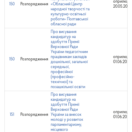
оприлюдн
150
Розпорядження
«Обласний Центр
20.05.2024
народної творчості та
культурно-освітньої
роботи» Полтавської
обласної ради
Про висування
кандидатур на
здобуття Премії
Верховної Ради
України педагогічним
працівникам закладів
оприлюдн
150
Розпорядження
дошкільної, загальної
01.06.2023
середньої,
професійної
(професійно-
технічної) та
позашкільної освіти
Про висування
кандидатур на
здобуття Премії
Верховної Ради
оприлюдн
151
Розпорядження
України за внесок
01.06.2023
молоді у розвиток
парламентаризму,
місцевого