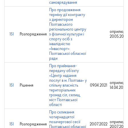
самоврядування
Про продовження
терміну дії контракту
з директором
Полтавського
регіонального центру
оприлюдн
151
Розпорядження
з фізичної культури і
20.05.2024
спорту осіб з
інвалідністю
«Інваспорт»
Полтавської обласної
ради
Про приймання-
передачу об’єкту
«Центр надання
послуг в м. Полтава» у
оприлюдн
151
Рішення
спільну власність
09.04.2021
14.04.2021
територіальних
громад сіл, селищ,
міст Полтавської
області
Про скликання
чотирнадцятої
позачергової сесії
оприлюдн
151
Розпорядження
20.07.2022
Полтавської обласної
20.07.2022