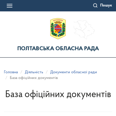
Перейти
Пошук
до
Toggle
основного
navigation
матеріалу
ПОЛТАВСЬКА ОБЛАСНА РАДА
Головна
Діяльність
Документи обласної ради
База офіційних документів
База офіційних документів