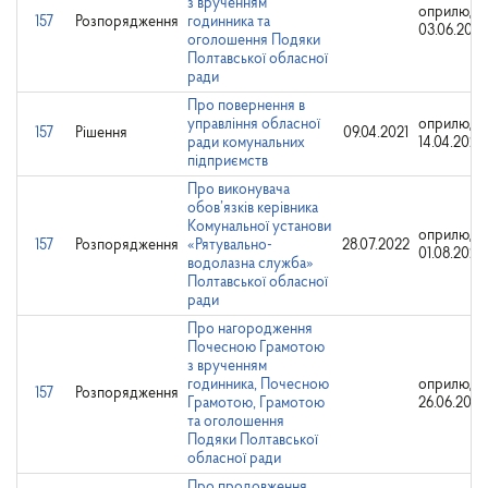
з врученням
оприлюдн
157
Розпорядження
годинника та
03.06.202
оголошення Подяки
Полтавської обласної
ради
Про повернення в
управління обласної
оприлюдн
157
Рішення
09.04.2021
ради комунальних
14.04.2021
підприємств
Про виконувача
обов’язків керівника
Комунальної установи
оприлюдн
157
Розпорядження
«Рятувально-
28.07.2022
01.08.2022
водолазна служба»
Полтавської обласної
ради
Про нагородження
Почесною Грамотою
з врученням
годинника, Почесною
оприлюдн
157
Розпорядження
Грамотою, Грамотою
26.06.2025
та оголошення
Подяки Полтавської
обласної ради
Про продовження