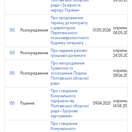
Полтавської обласної
24.06.2025
ради «За вірність
народу України»
Про продовження
терміну дії контракту
з директором
оприлюдн
155
Розпорядження
01.05.2026
Пирятинського
04.05.2026
психоневрологічного
будинку-інтернату
Про надання разової
оприлюдн
155
Розпорядження
грошової допомоги
24.05.202
Про нагородження
Грамотою та
оприлюдн
155
Розпорядження
оголошення Подяки
08.06.2023
Полтавської обласної
ради
Про створення
Комунального
підприємства
оприлюдн
155
Рішення
09.04.2021
Полтавської обласної
14.04.2021
ради «Здорове
харчування»
Про створення
Комунального