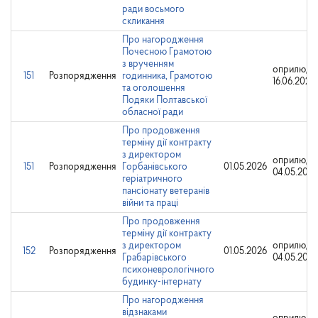
ради восьмого
скликання
Про нагородження
Почесною Грамотою
з врученням
оприлюдн
151
Розпорядження
годинника, Грамотою
16.06.2025
та оголошення
Подяки Полтавської
обласної ради
Про продовження
терміну дії контракту
з директором
оприлюдн
151
Розпорядження
Горбанівського
01.05.2026
04.05.2026
геріатричного
пансіонату ветеранів
війни та праці
Про продовження
терміну дії контракту
з директором
оприлюдн
152
Розпорядження
01.05.2026
Грабарівського
04.05.2026
психоневрологічного
будинку-інтернату
Про нагородження
відзнаками