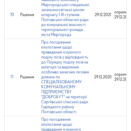
майнового комплексу
Миргородської спеціальної
загальноосвітньої школи-
оприлюд
70
Рішення
інтернату I-III ступенів
29.12.2021
29.12.202
Полтавської обласної ради
до комунальної власності
територіальної громади
міста Миргорода
Про погодження
клопотання щодо
приведення існуючого
поділу лісів у відповідність
до Порядку поділу лісів на
категорії та виділення
особливо захисних лісових
оприлюд
71
Рішення
ділянок по
29.12.2020
29.12.202
СПЕЦІАЛІЗОВАНОМУ
КОМУНАЛЬНОМУ
ПІДПРИЄМСТВУ
"ДОБРОБУТ" на території
Сергіївської сільської ради
Гадяцького району
Полтавської області
Про погодження
клопотання щодо
приведення існуючого