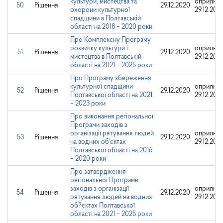
культури, мистецтва та
оприлюд
50
Рішення
29.12.2020
охорони культурної
29.12.202
спадщини в Полтавській
області на 2018 – 2020 роки
Про Комплексну Програму
розвитку культури і
оприлюд
51
Рішення
29.12.2020
мистецтва в Полтавській
29.12.202
області на 2021 – 2025 роки
Про Програму збереження
культурної спадщини
оприлюд
52
Рішення
29.12.2020
Полтавської області на 2021
29.12.202
– 2023 роки
Про виконання регіональної
Програми заходів з
організації рятування людей
оприлюд
53
Рішення
29.12.2020
на водних об’єктах
29.12.202
Полтавської області на 2016
– 2020 роки
Про затвердження
регіональної Програми
заходів з організації
оприлюд
54
Рішення
29.12.2020
рятування людей на водних
29.12.202
об?єктах Полтавської
області на 2021 – 2025 роки