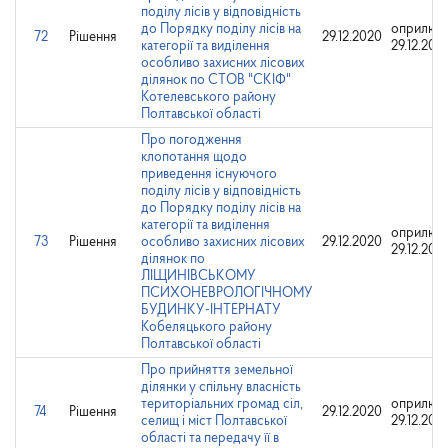
поділу лісів у відповідність
до Порядку поділу лісів на
оприлюд
72
Рішення
29.12.2020
категорії та виділення
29.12.202
особливо захисних лісових
ділянок по СТОВ "СКІФ"
Котелевського району
Полтавської області
Про погодження
клопотання щодо
приведення існуючого
поділу лісів у відповідність
до Порядку поділу лісів на
категорії та виділення
оприлюд
73
Рішення
особливо захисних лісових
29.12.2020
29.12.202
ділянок по
ЛІЩИНІВСЬКОМУ
ПСИХОНЕВРОЛОГІЧНОМУ
БУДИНКУ-ІНТЕРНАТУ
Кобеляцького району
Полтавської області
Про прийняття земельної
ділянки у спільну власність
територіальних громад сіл,
оприлюд
74
Рішення
29.12.2020
селищ і міст Полтавської
29.12.202
області та передачу її в