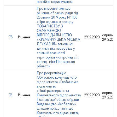
постійне користування
Про внесення змін до
рішення обласної ради від
25 липня 2019 року № 1135
«Про надання в оренду
ТОВАРИСТВУ З
ОБМЕЖЕНОЮ
ВІДПОВІДАЛЬНІСТЮ
оприлюд
75
Рішення
29.12.2020
«КРЕМЕНЧУЦЬКА МІСЬКА
29.12.202
ДРУКАРНЯ» земельної
ділянки, яка перебуває у
спільній власності
територіальних громад сіл,
селищ і міст Полтавської
області»
Про реорганізацію
Обласного комунального
підприємства «Глобинське
видавництво
«Поліграфсервіс» та
оприлюд
76
Рішення
Комунального підприємства
29.12.2020
29.12.202
Полтавської обласної ради
Видавництво «Кобеляки»
шляхом приєднання до
Комунального видавництва