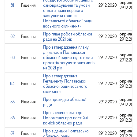
посадової особи місцевого
оприлюд
81
Рішення
самоврядування та умови
29.12.2020
29.12.202
оплати праці першого
заступника голови
Полтавської обласної ради
восьмого скликання»
Про план роботи обласної
оприлюд
82
Рішення
29.12.2020
ради на 2021 рік
29.12.202
Про затвердження плану
діяльності Полтавської
оприлюд
83
Рішення
обласної ради з підготовки
29.12.2020
29.12.202
проєктів регуляторних актів
на 2021 рік
Про затвердження
Регламенту Полтавської
оприлюд
84
Рішення
29.12.2020
обласної ради восьмого
29.12.202
скликання
Про президію обласної
оприлюд
85
Рішення
29.12.2020
ради
29.12.202
Про внесення змін до
оприлюд
86
Рішення
Положення про постійні
29.12.2020
29.12.202
комісії обласної ради
Про відзнаки Полтавської
оприлюд
87
Рішення
29.12.2020
обласної ради
29.12.202