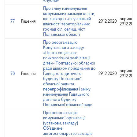
«Лубни»
Про зміну найменування
комунальних закладів освіти,
що знаходяться у спільній
оприлюд
77
Рішення
29.12.2020
власності територіальних
29.12.202
громад сіл, селищ, міст
Полтавської області
Про реорганізацію
Комунального закладу
«Центр соціально-
психологічної реабілітації
дітей» Полтавської обласної
ради шляхом приєднання до
оприлюд
78
Рішення
Гадяцького дитячого
29.12.2020
29.12.202
будинку Полтавської
обласної ради та
перепрофілювання і зміну
найменування Гадяцького
дитячого будинку
Полтавської обласної ради
Про реорганізацію
комунальної організації
(установи, закладу)
Об’єднане
автогосподарство закладів