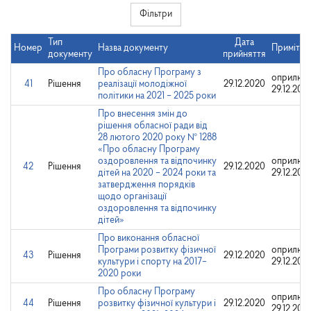
Фільтри
Тип
Дата
Номер
Назва документу
Примітки
документу
прийняття
Про обласну Програму з
оприлюд
41
Рішення
реалізації молодіжної
29.12.2020
29.12.202
політики на 2021 – 2025 роки
Про внесення змін до
рішення обласної ради від
28 лютого 2020 року № 1288
«Про обласну Програму
оздоровлення та відпочинку
оприлюд
42
Рішення
29.12.2020
дітей на 2020 – 2024 роки та
29.12.202
затвердження порядків
щодо організації
оздоровлення та відпочинку
дітей»
Про виконання обласної
Програми розвитку фізичної
оприлюд
43
Рішення
29.12.2020
культури і спорту на 2017–
29.12.202
2020 роки
Про обласну Програму
оприлюд
44
Рішення
розвитку фізичної культури і
29.12.2020
29.12.202