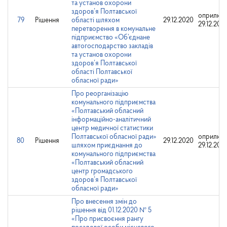
та установ охорони
здоров’я Полтавської
оприлюд
79
Рішення
області шляхом
29.12.2020
29.12.202
перетворення в комунальне
підприємство «Об’єднане
автогосподарство закладів
та установ охорони
здоров’я Полтавської
області Полтавської
обласної ради»
Про реорганізацію
комунального підприємства
«Полтавський обласний
інформаційно-аналітичний
центр медичної статистики
Полтавської обласної ради»
оприлюд
80
Рішення
29.12.2020
шляхом приєднання до
29.12.202
комунального підприємства
«Полтавський обласний
центр громадського
здоров’я Полтавської
обласної ради»
Про внесення змін до
рішення від 01.12.2020 № 5
«Про присвоєння рангу