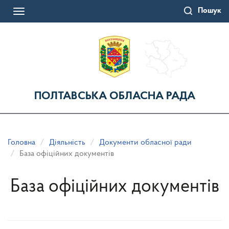
Перейти
Пошук
до
Toggle
основного
navigation
матеріалу
ПОЛТАВСЬКА ОБЛАСНА РАДА
Головна
Діяльність
Документи обласної ради
База офіційних документів
База офіційних документів