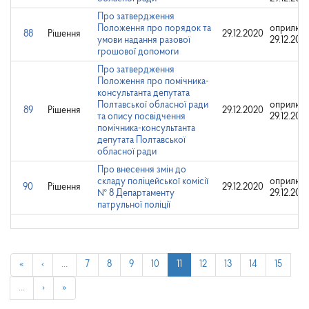
Про затвердження
Положення про порядок та
оприлюд
88
Рішення
29.12.2020
умови надання разової
29.12.202
грошової допомоги
Про затвердження
Положення про помічника-
консультанта депутата
Полтавської обласної ради
оприлюд
89
Рішення
29.12.2020
та опису посвідчення
29.12.202
помічника-консультанта
депутата Полтавської
обласної ради
Про внесення змін до
складу поліцейської комісії
оприлюд
90
Рішення
29.12.2020
№ 8 Департаменту
29.12.202
патрульної поліції
«
‹
…
7
8
9
10
11
12
13
14
15
…
›
»