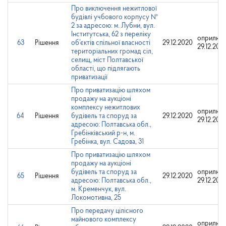
Про виключення нежитлової
будівлі учбового корпусу №
2 за адресою: м. Лубни, вул.
Інститутська, 62 з переліку
оприлюд
63
Рішення
об’єктів спільної власності
29.12.2020
29.12.202
територіальних громад сіл,
селищ, міст Полтавської
області, що підлягають
приватизації
Про приватизацію шляхом
продажу на аукціоні
комплексу нежитлових
оприлюд
64
Рішення
будівель та споруд за
29.12.2020
29.12.202
адресою: Полтавська обл.,
Гребінківський р-н, м.
Гребінка, вул. Садова, 31
Про приватизацію шляхом
продажу на аукціоні
будівель та споруд за
оприлюд
65
Рішення
29.12.2020
адресою: Полтавська обл.,
29.12.202
м. Кременчук, вул.
Локомотивна, 25
Про передачу цілісного
майнового комплексу
оприлюд