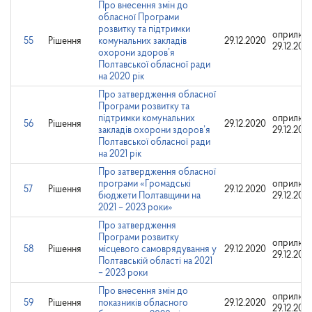
Про внесення змін до
обласної Програми
розвитку та підтримки
оприлюд
55
Рішення
комунальних закладів
29.12.2020
29.12.202
охорони здоров’я
Полтавської обласної ради
на 2020 рік
Про затвердження обласної
Програми розвитку та
підтримки комунальних
оприлюд
56
Рішення
29.12.2020
закладів охорони здоров’я
29.12.202
Полтавської обласної ради
на 2021 рік
Про затвердження обласної
програми «Громадські
оприлюд
57
Рішення
29.12.2020
бюджети Полтавщини на
29.12.202
2021 – 2023 роки»
Про затвердження
Програми розвитку
оприлюд
58
Рішення
місцевого самоврядування у
29.12.2020
29.12.202
Полтавській області на 2021
– 2023 роки
Про внесення змін до
оприлюд
59
Рішення
показників обласного
29.12.2020
29.12.202