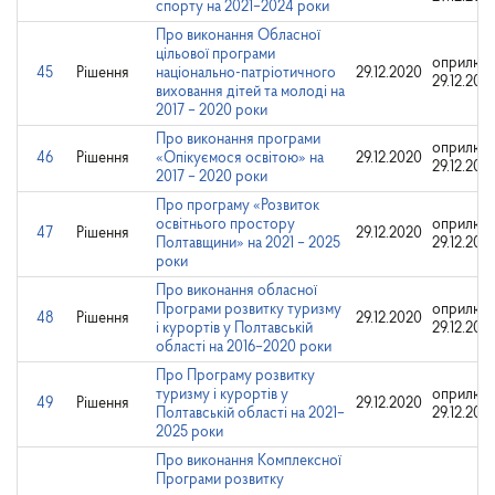
спорту на 2021–2024 роки
Про виконання Обласної
цільової програми
оприлюд
45
Рішення
національно-патріотичного
29.12.2020
29.12.202
виховання дітей та молоді на
2017 – 2020 роки
Про виконання програми
оприлюд
46
Рішення
«Опікуємося освітою» на
29.12.2020
29.12.202
2017 – 2020 роки
Про програму «Розвиток
освітнього простору
оприлюд
47
Рішення
29.12.2020
Полтавщини» на 2021 – 2025
29.12.202
роки
Про виконання обласної
Програми розвитку туризму
оприлюд
48
Рішення
29.12.2020
і курортів у Полтавській
29.12.202
області на 2016–2020 роки
Про Програму розвитку
туризму і курортів у
оприлюд
49
Рішення
29.12.2020
Полтавській області на 2021–
29.12.202
2025 роки
Про виконання Комплексної
Програми розвитку