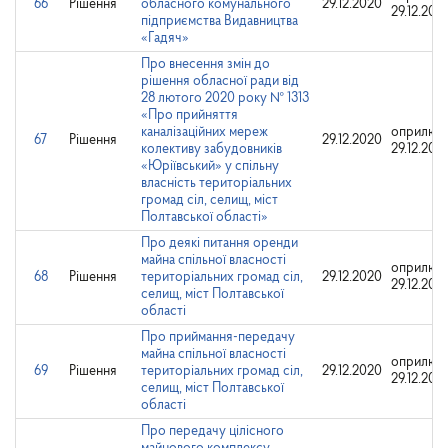
66
Рішення
обласного комунального
29.12.2020
29.12.202
підприємства Видавництва
«Гадяч»
Про внесення змін до
рішення обласної ради від
28 лютого 2020 року № 1313
«Про прийняття
каналізаційних мереж
оприлюд
67
Рішення
29.12.2020
колективу забудовників
29.12.202
«Юріївський» у спільну
власність територіальних
громад сіл, селищ, міст
Полтавської області»
Про деякі питання оренди
майна спільної власності
оприлюд
68
Рішення
територіальних громад сіл,
29.12.2020
29.12.202
селищ, міст Полтавської
області
Про приймання-передачу
майна спільної власності
оприлюд
69
Рішення
територіальних громад сіл,
29.12.2020
29.12.202
селищ, міст Полтавської
області
Про передачу цілісного