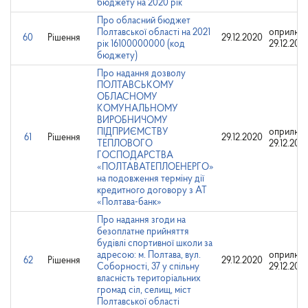
бюджету на 2020 рік
Про обласний бюджет
Полтавської області на 2021
оприлюд
60
Рішення
29.12.2020
рік 16100000000 (код
29.12.202
бюджету)
Про надання дозволу
ПОЛТАВСЬКОМУ
ОБЛАСНОМУ
КОМУНАЛЬНОМУ
ВИРОБНИЧОМУ
ПІДПРИЄМСТВУ
оприлюд
61
Рішення
29.12.2020
ТЕПЛОВОГО
29.12.202
ГОСПОДАРСТВА
«ПОЛТАВАТЕПЛОЕНЕРГО»
на подовження терміну дії
кредитного договору з АТ
«Полтава-банк»
Про надання згоди на
безоплатне прийняття
будівлі спортивної школи за
адресою: м. Полтава, вул.
оприлюд
62
Рішення
29.12.2020
Соборності, 37 у спільну
29.12.202
власність територіальних
громад сіл, селищ, міст
Полтавської області