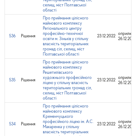
територіальних громад сіл,
селищ, міст Полтавської
області
Про приймання цілісного
майнового комплексу
Регіонального центру
професійно-технічної
оприлюдн
536
Рішення
23.12.2022
освіти м. Зіньків у спільну
26.12.202
власність територіальних
громад сіл, селищ, міст
Полтавської області
Про приймання цілісного
майнового комплексу
Решетилівського
художнього професійного
оприлюдн
535
Рішення
23.12.2022
ліцею у спільну власність
26.12.202
територіальних громад сіл,
селищ, міст Полтавської
області
Про приймання цілісного
майнового комплексу
Кременчуцького
професійного ліцею ім. А.С.
оприлюдн
534
Рішення
23.12.2022
Макаренка у спільну
26.12.202
власність територіальних