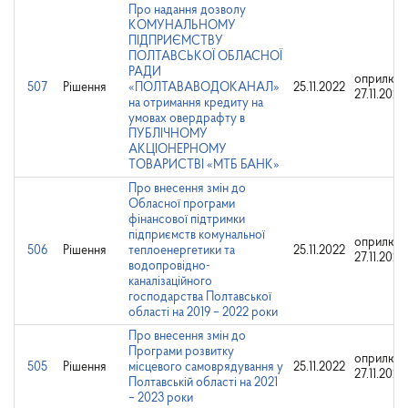
Про надання дозволу
КОМУНАЛЬНОМУ
ПІДПРИЄМСТВУ
ПОЛТАВСЬКОЇ ОБЛАСНОЇ
РАДИ
оприлюдн
507
Рішення
«ПОЛТАВАВОДОКАНАЛ»
25.11.2022
27.11.2022
на отримання кредиту на
умовах овердрафту в
ПУБЛІЧНОМУ
АКЦІОНЕРНОМУ
ТОВАРИСТВІ «МТБ БАНК»
Про внесення змін до
Обласної програми
фінансової підтримки
підприємств комунальної
оприлюдн
506
Рішення
теплоенергетики та
25.11.2022
27.11.2022
водопровідно-
каналізаційного
господарства Полтавської
області на 2019 – 2022 роки
Про внесення змін до
Програми розвитку
оприлюдн
505
Рішення
місцевого самоврядування у
25.11.2022
27.11.2022
Полтавській області на 2021
– 2023 роки