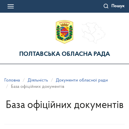
Перейти
Пошук
до
Toggle
основного
navigation
матеріалу
ПОЛТАВСЬКА ОБЛАСНА РАДА
Головна
Діяльність
Документи обласної ради
База офіційних документів
База офіційних документів