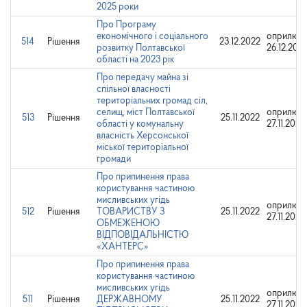
2025 роки
Про Програму
економічного і соціального
оприлюдн
514
Рішення
23.12.2022
розвитку Полтавської
26.12.202
області на 2023 рік
Про передачу майна зі
спільної власності
територіальних громад сіл,
селищ, міст Полтавської
оприлюдн
513
Рішення
25.11.2022
області у комунальну
27.11.2022
власність Херсонської
міської територіальної
громади
Про припинення права
користування частиною
мисливських угідь
оприлюдн
512
Рішення
ТОВАРИСТВУ З
25.11.2022
27.11.2022
ОБМЕЖЕНОЮ
ВІДПОВІДАЛЬНІСТЮ
«ХАНТЕРС»
Про припинення права
користування частиною
мисливських угідь
оприлюдн
511
Рішення
ДЕРЖАВНОМУ
25.11.2022
27.11.2022