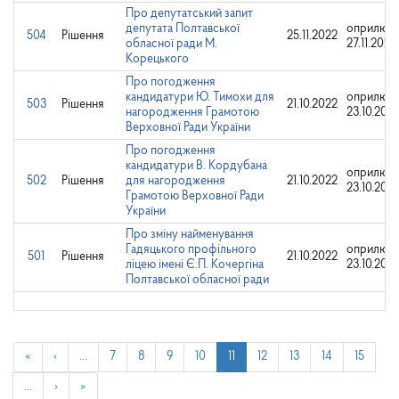
Про депутатський запит
депутата Полтавської
оприлюдн
504
Рішення
25.11.2022
обласної ради М.
27.11.2022
Корецького
Про погодження
кандидатури Ю. Тимохи для
оприлюдн
503
Рішення
21.10.2022
нагородження Грамотою
23.10.202
Верховної Ради України
Про погодження
кандидатури В. Кордубана
оприлюдн
502
Рішення
для нагородження
21.10.2022
23.10.202
Грамотою Верховної Ради
України
Про зміну найменування
Гадяцького профільного
оприлюдн
501
Рішення
21.10.2022
ліцею імені Є.П. Кочергіна
23.10.202
Полтавської обласної ради
«
‹
…
7
8
9
10
11
12
13
14
15
…
›
»