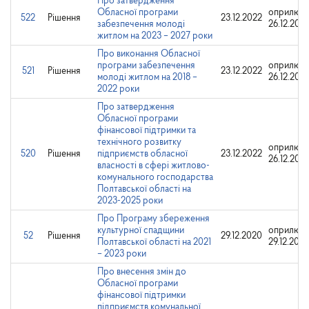
Про затвердження
Обласної програми
оприлюдн
522
Рішення
23.12.2022
забезпечення молоді
26.12.202
житлом на 2023 – 2027 роки
Про виконання Обласної
програми забезпечення
оприлюдн
521
Рішення
23.12.2022
молоді житлом на 2018 –
26.12.202
2022 роки
Про затвердження
Обласної програми
фінансової підтримки та
технічного розвитку
оприлюдн
520
Рішення
підприємств обласної
23.12.2022
26.12.202
власності в сфері житлово-
комунального господарства
Полтавської області на
2023-2025 роки
Про Програму збереження
культурної спадщини
оприлюдн
52
Рішення
29.12.2020
Полтавської області на 2021
29.12.202
– 2023 роки
Про внесення змін до
Обласної програми
фінансової підтримки
підприємств комунальної