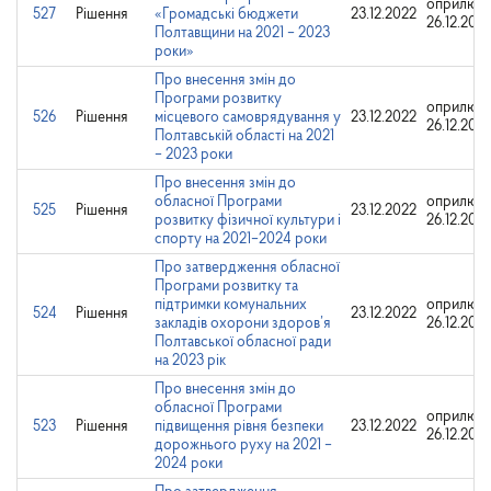
оприлюдн
527
Рішення
«Громадські бюджети
23.12.2022
26.12.202
Полтавщини на 2021 – 2023
роки»
Про внесення змін до
Програми розвитку
оприлюдн
526
Рішення
місцевого самоврядування у
23.12.2022
26.12.202
Полтавській області на 2021
– 2023 роки
Про внесення змін до
обласної Програми
оприлюдн
525
Рішення
23.12.2022
розвитку фізичної культури і
26.12.202
спорту на 2021–2024 роки
Про затвердження обласної
Програми розвитку та
підтримки комунальних
оприлюдн
524
Рішення
23.12.2022
закладів охорони здоров’я
26.12.202
Полтавської обласної ради
на 2023 рік
Про внесення змін до
обласної Програми
оприлюдн
523
Рішення
підвищення рівня безпеки
23.12.2022
26.12.202
дорожнього руху на 2021 –
2024 роки