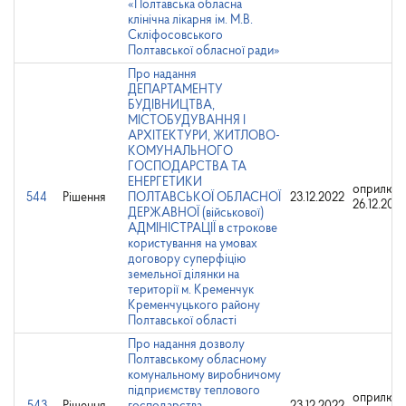
«Полтавська обласна
клінічна лікарня ім. М.В.
Скліфосовського
Полтавської обласної ради»
Про надання
ДЕПАРТАМЕНТУ
БУДІВНИЦТВА,
МІСТОБУДУВАННЯ І
АРХІТЕКТУРИ, ЖИТЛОВО-
КОМУНАЛЬНОГО
ГОСПОДАРСТВА ТА
ЕНЕРГЕТИКИ
оприлюдн
544
Рішення
ПОЛТАВСЬКОЇ ОБЛАСНОЇ
23.12.2022
26.12.202
ДЕРЖАВНОЇ (військової)
АДМІНІСТРАЦІЇ в строкове
користування на умовах
договору суперфіцію
земельної ділянки на
території м. Кременчук
Кременчуцького району
Полтавської області
Про надання дозволу
Полтавському обласному
комунальному виробничому
підприємству теплового
оприлюдн