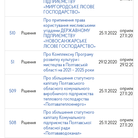
ПІДПРИЄМСТВУ
«МИРГОРОДСЬКЕ ЛІСОВЕ
ГОСПОДАРСТВО»
Про припинення права
користування мисливськими
угіддями ДЕРЖАВНОМУ
оприлюдн
510
Рішення
25.11.2022
ПІДПРИЄМСТВУ
27.11.2022
«НОВОСАНЖАРСЬКЕ
ЛІСОВЕ ГОСПОДАРСТВО»
Про Комплексну Програму
розвитку культури і
оприлюдн
51
Рішення
29.12.2020
мистецтва в Полтавській
29.12.202
області на 2021 – 2025 роки
Про збільшення статутного
капіталу Полтавського
обласного комунального
оприлюдн
509
Рішення
25.11.2022
виробничого підприємства
27.11.2022
теплового господарства
«Полтаватеплоенерго»
Про збільшення статутного
капіталу Комунального
оприлюдн
508
Рішення
підприємства Полтавської
25.11.2022
27.11.2022
обласної ради
«Полтававодоканал»