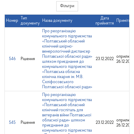
Фільтри
Тип
Дата
Номер
Назва документу
Примітки
документу
прийняття
Про реорганізацію
комунального підприємства
«Полтавський обласний
клінічний шкірно-
венерологічний диспансер
Полтавської обласної ради»
оприлюдн
546
Рішення
23.12.2022
шляхом приєднання до
26.12.202
комунального підприємства
«Полтавська обласна
клінічна лікарня ім. М.В.
Скліфосовського
Полтавської обласної ради»
Про реорганізацію
комунального підприємства
«Полтавський обласний
клінічний госпіталь для
ветеранів війни Полтавської
обласної ради» шляхом
оприлюдн
545
Рішення
23.12.2022
приєднання до
26.12.202
комунального підприємства