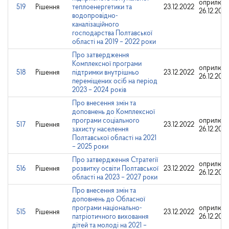
оприлюдн
519
Рішення
теплоенергетики та
23.12.2022
26.12.202
водопровідно-
каналізаційного
господарства Полтавської
області на 2019 – 2022 роки
Про затвердження
Комплексної програми
оприлюдн
518
Рішення
підтримки внутрішньо
23.12.2022
26.12.202
переміщених осіб на період
2023 – 2024 років
Про внесення змін та
доповнень до Комплексної
програми соціального
оприлюдн
517
Рішення
23.12.2022
захисту населення
26.12.202
Полтавської області на 2021
– 2025 роки
Про затвердження Стратегії
оприлюдн
516
Рішення
розвитку освіти Полтавської
23.12.2022
26.12.202
області на 2023 – 2027 роки
Про внесення змін та
доповнень до Обласної
програми національно-
оприлюдн
515
Рішення
23.12.2022
патріотичного виховання
26.12.202
дітей та молоді на 2021 –