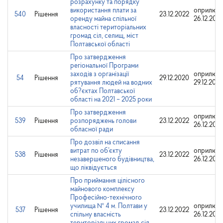
розрахунку та порядку
використання плати за
оприлюдн
540
Рішення
23.12.2022
оренду майна спільної
26.12.202
власності територіальних
громад сіл, селищ, міст
Полтавської області
Про затвердження
регіональної Програми
заходів з організації
оприлюдн
54
Рішення
29.12.2020
рятування людей на водних
29.12.202
об?єктах Полтавської
області на 2021 – 2025 роки
Про затвердження
оприлюдн
539
Рішення
розпоряджень голови
23.12.2022
26.12.202
обласної ради
Про дозвіл на списання
витрат по об’єкту
оприлюдн
538
Рішення
23.12.2022
незавершеного будівництва,
26.12.202
що ліквідується
Про приймання цілісного
майнового комплексу
Професійно-технічного
училища № 4 м. Полтави у
оприлюдн
537
Рішення
23.12.2022
спільну власність
26.12.202