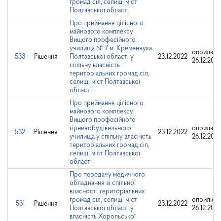
громад сіл, селищ, міст
Полтавської області
Про приймання цілісного
майнового комплексу
Вищого професійного
училища № 7 м. Кременчука
оприлюдн
533
Рішення
Полтавської області у
23.12.2022
26.12.202
спільну власність
територіальних громад сіл,
селищ, міст Полтавської
області
Про приймання цілісного
майнового комплексу
Вищого професійного
гірничобудівельного
оприлюдн
532
Рішення
23.12.2022
училища у спільну власність
26.12.202
територіальних громад сіл,
селищ, міст Полтавської
області
Про передачу медичного
обладнання зі спільної
власності територіальних
громад сіл, селищ, міст
оприлюдн
531
Рішення
23.12.2022
Полтавської області у
26.12.202
власність Хорольської