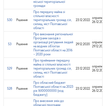
міської територіальної
громади
Про передачу майна зі
спільної власності
оприлюдн
530
Рішення
територіальних громад сіл,
23.12.2022
26.12.202
селищ, міст Полтавської
області
Про виконання регіональної
Програми заходів з
організації рятування людей
оприлюдн
53
Рішення
29.12.2020
на водних об’єктах
29.12.202
Полтавської області на 2016
– 2020 роки
Про приймання-передачу
майна зі спільної власності
оприлюдн
529
Рішення
територіальних громад сіл,
23.12.2022
26.12.202
селищ, міст Полтавської
області
Про обласний бюджет
Полтавської області на 2023
оприлюдн
528
Рішення
23.12.2022
рік 16100000000 (код
26.12.202
бюджету)
Про внесення змін до
обласної програми