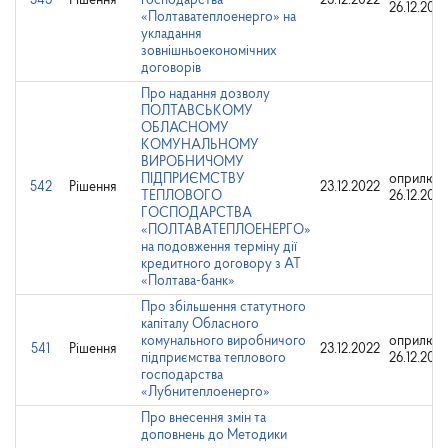
543
Рішення
господарства
23.12.2022
26.12.202
«Полтаватеплоенерго» на
укладання
зовнішньоекономічних
договорів
Про надання дозволу
ПОЛТАВСЬКОМУ
ОБЛАСНОМУ
КОМУНАЛЬНОМУ
ВИРОБНИЧОМУ
ПІДПРИЄМСТВУ
оприлюдн
542
Рішення
23.12.2022
ТЕПЛОВОГО
26.12.202
ГОСПОДАРСТВА
«ПОЛТАВАТЕПЛОЕНЕРГО»
на подовження терміну дії
кредитного договору з АТ
«Полтава-банк»
Про збільшення статутного
капіталу Обласного
комунального виробничого
оприлюдн
541
Рішення
23.12.2022
підприємства теплового
26.12.202
господарства
«Лубнитеплоенерго»
Про внесення змін та
доповнень до Методики