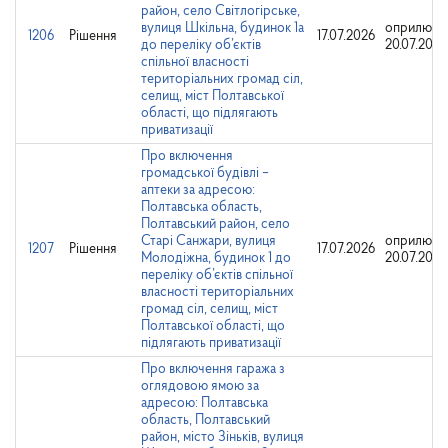
район, село Світлогірське,
вулиця Шкільна, будинок 1а
оприлюдн
1206
Рішення
17.07.2026
до переліку об’єктів
20.07.2026
спільної власності
територіальних громад сіл,
селищ, міст Полтавської
області, що підлягають
приватизації
Про включення
громадської будівлі –
аптеки за адресою:
Полтавська область,
Полтавський район, село
Старі Санжари, вулиця
оприлюдн
1207
Рішення
17.07.2026
Молодіжна, будинок 1 до
20.07.2026
переліку об’єктів спільної
власності територіальних
громад сіл, селищ, міст
Полтавської області, що
підлягають приватизації
Про включення гаража з
оглядовою ямою за
адресою: Полтавська
область, Полтавський
район, місто Зіньків, вулиця