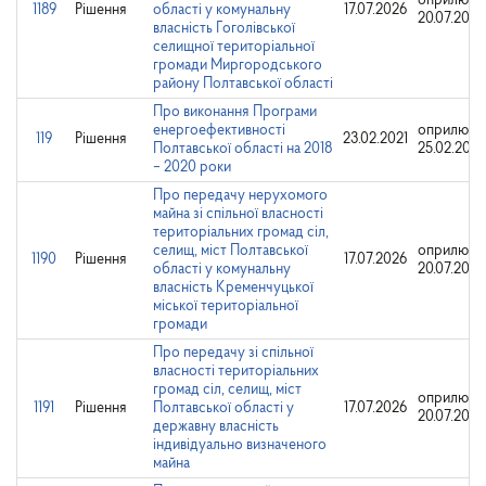
оприлюдн
1189
Рішення
області у комунальну
17.07.2026
20.07.2026
власність Гоголівської
селищної територіальної
громади Миргородського
району Полтавської області
Про виконання Програми
енергоефективності
оприлюдн
119
Рішення
23.02.2021
Полтавської області на 2018
25.02.2021
– 2020 роки
Про передачу нерухомого
майна зі спільної власності
територіальних громад сіл,
селищ, міст Полтавської
оприлюдн
1190
Рішення
17.07.2026
області у комунальну
20.07.2026
власність Кременчуцької
міської територіальної
громади
Про передачу зі спільної
власності територіальних
громад сіл, селищ, міст
оприлюдн
1191
Рішення
Полтавської області у
17.07.2026
20.07.2026
державну власність
індивідуально визначеного
майна