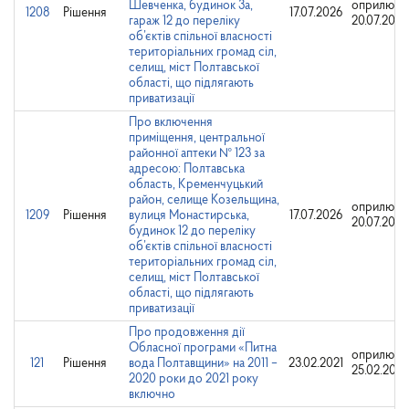
Шевченка, будинок 3а,
оприлюдн
1208
Рішення
17.07.2026
гараж 12 до переліку
20.07.2026
об’єктів спільної власності
територіальних громад сіл,
селищ, міст Полтавської
області, що підлягають
приватизації
Про включення
приміщення, центральної
районної аптеки № 123 за
адресою: Полтавська
область, Кременчуцький
район, селище Козельщина,
оприлюдн
1209
Рішення
вулиця Монастирська,
17.07.2026
20.07.2026
будинок 12 до переліку
об’єктів спільної власності
територіальних громад сіл,
селищ, міст Полтавської
області, що підлягають
приватизації
Про продовження дії
Обласної програми «Питна
оприлюдн
121
Рішення
вода Полтавщини» на 2011 –
23.02.2021
25.02.2021
2020 роки до 2021 року
включно