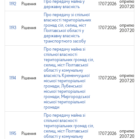
Про передачу майна у
оприлюдн
1192
Рішення
17.07.2026
державну власність
20.07.2026
Про передачу зі спільної
власності територіальних
громад сіл, селищ, міст
оприлюдн
1193
Рішення
17.07.2026
Полтавської області у
20.07.2026
державну власність
транспортного засобу
Про передачу майна зі
спільної власності
територіальних громад сіл,
селищ, міст Полтавської
області у комунальну
власність Кременчуцької
оприлюдн
1194
Рішення
17.07.2026
міської територіальної
20.07.2026
громади, Лубенської
міської територіальної
громади, Миргородської
міської територіальної
громади
Про передачу майна зі
спільної власності
територіальних громад сіл,
селищ, міст Полтавської
оприлюдн
1195
Рішення
17.07.2026
області у комунальну
20.07.2026