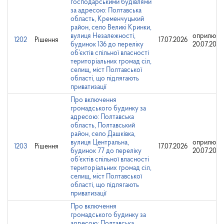
господарськими будівлями
за адресою: Полтавська
область, Кременчуцький
район, село Великі Кринки,
вулиця Незалежності,
оприлюдн
1202
Рішення
17.07.2026
будинок 136 до переліку
20.07.2026
об’єктів спільної власності
територіальних громад сіл,
селищ, міст Полтавської
області, що підлягають
приватизації
Про включення
громадського будинку за
адресою: Полтавська
область, Полтавський
район, село Дашківка,
вулиця Центральна,
оприлюдн
1203
Рішення
17.07.2026
будинок 77 до переліку
20.07.2026
об’єктів спільної власності
територіальних громад сіл,
селищ, міст Полтавської
області, що підлягають
приватизації
Про включення
громадського будинку за
адресою: Полтавська