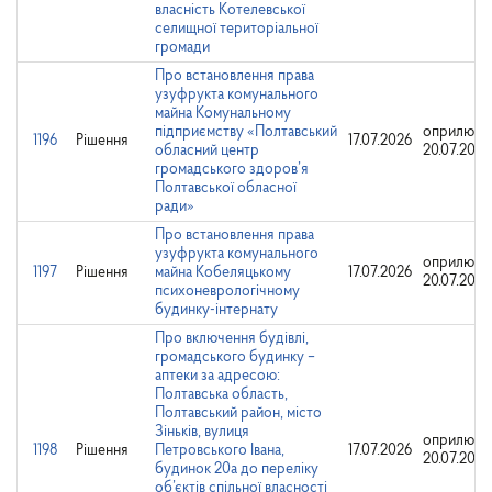
власність Котелевської
селищної територіальної
громади
Про встановлення права
узуфрукта комунального
майна Комунальному
підприємству «Полтавський
оприлюдн
1196
Рішення
17.07.2026
обласний центр
20.07.2026
громадського здоров’я
Полтавської обласної
ради»
Про встановлення права
узуфрукта комунального
оприлюдн
1197
Рішення
майна Кобеляцькому
17.07.2026
20.07.2026
психоневрологічному
будинку-інтернату
Про включення будівлі,
громадського будинку –
аптеки за адресою:
Полтавська область,
Полтавський район, місто
Зіньків, вулиця
оприлюдн
1198
Рішення
Петровського Івана,
17.07.2026
20.07.2026
будинок 20а до переліку
об’єктів спільної власності