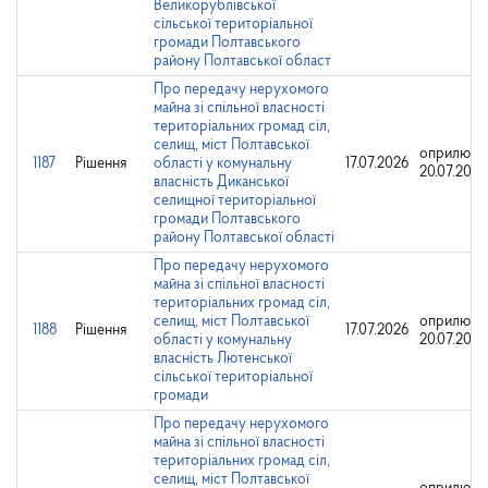
Великорублівської
сільської територіальної
громади Полтавського
району Полтавської област
Про передачу нерухомого
майна зі спільної власності
територіальних громад сіл,
селищ, міст Полтавської
оприлюдн
1187
Рішення
області у комунальну
17.07.2026
20.07.2026
власність Диканської
селищної територіальної
громади Полтавського
району Полтавської області
Про передачу нерухомого
майна зі спільної власності
територіальних громад сіл,
селищ, міст Полтавської
оприлюдн
1188
Рішення
17.07.2026
області у комунальну
20.07.2026
власність Лютенської
сільської територіальної
громади
Про передачу нерухомого
майна зі спільної власності
територіальних громад сіл,
селищ, міст Полтавської