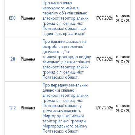
Про виключення
нерухомого майна з
переліку об’єктів спільної
оприлюдн
1210
Рішення
власності територіальних
17.07.2026
20.07.2026
громад сіл, селищ, міст
Полтавської області, що
підлягають приватизації
Про надання дозволу на
розроблення технічної
документації із
землеустрою щодо поділу
оприлюдн
1211
Рішення
17.07.2026
земельної ділянки спільної
20.07.2026
власності територіальних
громад сіл, селищ, міст
Полтавської області
Про передачу земельних
ділянок зі спільної
власності територіальних
громад сіл, селищ, міст
Полтавської області у
оприлюдн
1212
Рішення
17.07.2026
комунальну власність
20.07.2026
Миргородської міської
територіальної громади
Миргородського району
Полтавської області