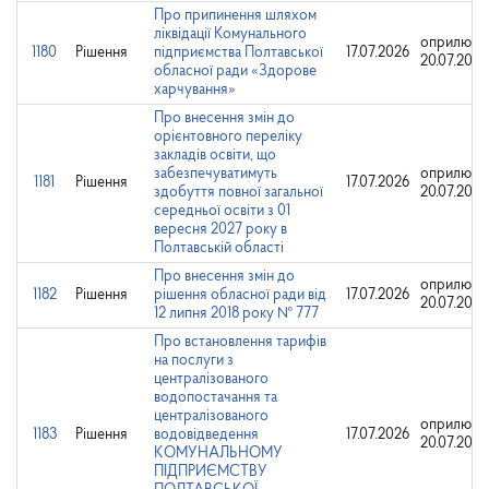
Про припинення шляхом
ліквідації Комунального
оприлюдн
1180
Рішення
підприємства Полтавської
17.07.2026
20.07.2026
обласної ради «Здорове
харчування»
Про внесення змін до
орієнтовного переліку
закладів освіти, що
забезпечуватимуть
оприлюдн
1181
Рішення
17.07.2026
здобуття повної загальної
20.07.2026
середньої освіти з 01
вересня 2027 року в
Полтавській області
Про внесення змін до
оприлюдн
1182
Рішення
рішення обласної ради від
17.07.2026
20.07.2026
12 липня 2018 року № 777
Про встановлення тарифів
на послуги з
централізованого
водопостачання та
централізованого
оприлюдн
1183
Рішення
водовідведення
17.07.2026
20.07.2026
КОМУНАЛЬНОМУ
ПІДПРИЄМСТВУ