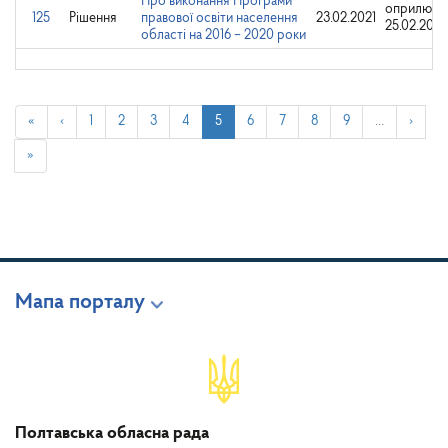
Про виконання Програми
оприлюдн
125
Рішення
правової освіти населення
23.02.2021
25.02.2021
області на 2016 – 2020 роки
«
‹
1
2
3
4
5
6
7
8
9
…
›
»
Мапа порталу
Полтавська обласна рада