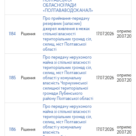
ПОЛТАВСЬКОЇ
ОБЛАСНОЇ РАДИ
«ПОЛТАВАВОДОКАНАЛ»
Про приймання-передачу
резервних (запасних)
джерел живлення в межах
оприлюдн
1184
Рішення
спільної власності
17.07.2026
20.07.2026
територіальних громад сіл,
селищ, міст Полтавської
області
Про передачу нерухомого
майна зі спільної власності
територіальних громад сіл,
селищ, міст Полтавської
оприлюдн
1185
Рішення
області у комунальну
17.07.2026
20.07.2026
власність Чорнухинської
селищної територіальної
громади Лубенського
району Полтавської області
Про передачу нерухомого
майна зі спільної власності
територіальних громад сіл,
селищ, міст Полтавської
області у комунальну
оприлюдн
1186
Рішення
17.07.2026
власність
20.07.2026