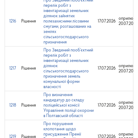
Про Зведений пооб’єктний
перелік робіт з
інвентаризації земельних
ділянок зайнятих
оприлюдн
1216
Рішення
полезахисними лісовими
17.07.2026
20.07.2026
смугами, розташованих на
землях
сільськогосподарського
призначення
Про Зведений пооб’єктний
перелік робіт з
інвентаризації земельних
ділянок
оприлюдн
1217
Рішення
17.07.2026
сільськогосподарського
20.07.2026
призначення земель
комунальної форми
власності
Про визначення
кандидатур до складу
оприлюдн
1218
Рішення
поліцейської комісії
17.07.2026
20.07.2026
Управління поліції охорони
в Полтавській області
Про порушення
клопотання щодо
присудження Премії
оприлюдн
1219
Рішення
17.07.2026