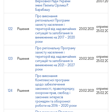
Верховної Ради України
20.07.2026
імені Пилипа Орлика Р.
Барабашу
Про виконання
регіональної Програми
захисту населення і
оприлюдн
122
Рішення
територій від надзвичайних
23.02.2021
25.02.2021
ситуацій та запобігання їх
виникненню на 2017 – 2020
роки
Про регіональну Програму
захисту населення і
територій від надзвичайних
оприлюдн
123
Рішення
23.02.2021
ситуацій та запобігання їх
25.02.2021
виникненню на 2021 – 2027
роки
Про виконання
Комплексної програми
щодо забезпечення
законності, правопорядку,
оприлюдн
124
Рішення
23.02.2021
охорони прав, свобод і
25.02.2021
законних інтересів
громадян та оборонної
роботи на 2016 – 2020 роки