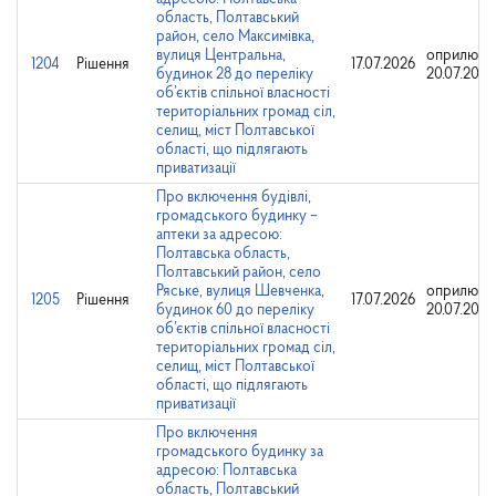
область, Полтавський
район, село Максимівка,
вулиця Центральна,
оприлюдн
1204
Рішення
17.07.2026
будинок 28 до переліку
20.07.2026
об’єктів спільної власності
територіальних громад сіл,
селищ, міст Полтавської
області, що підлягають
приватизації
Про включення будівлі,
громадського будинку –
аптеки за адресою:
Полтавська область,
Полтавський район, село
Ряське, вулиця Шевченка,
оприлюдн
1205
Рішення
17.07.2026
будинок 60 до переліку
20.07.2026
об’єктів спільної власності
територіальних громад сіл,
селищ, міст Полтавської
області, що підлягають
приватизації
Про включення
громадського будинку за
адресою: Полтавська
область, Полтавський