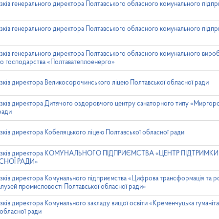
зків генерального директора Полтавського обласного комунального підпр
зків генерального директора Полтавського обласного комунального підпр
язків генерального директора Полтавського обласного комунального виро
го господарства «Полтаватеплоенерго»
зків директора Великосорочинського ліцею Полтавської обласної ради
язків директора Дитячого оздоровчого центру санаторного типу «Миргор
ради
зків директора Кобеляцького ліцею Полтавської обласної ради
в’язків директора КОМУНАЛЬНОГО ПІДПРИЄМСТВА «ЦЕНТР ПІДТРИМКИ
СНОЇ РАДИ»
зків директора Комунального підприємства «Цифрова трансформація та ро
галузей промисловості Полтавської обласної ради»
зків директора Комунального закладу вищої освіти «Кременчуцька гуманіт
 обласної ради