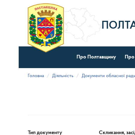
Перейти
до
основного
матеріалу
ПОЛТ
Про Полтавщину
Про
Головна
Діяльність
Документи обласної рад
Тип документу
Скликання, зас