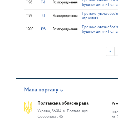
Про виконувача обов’я
1198
114
Розпорядження
будинок дитини Полтав
Про виконувача обов’я
1199
41
Розпорядження
наркології
Про виконувача обов’я
1200
198
Розпорядження
будинок дитини Полтав
«
Мапа порталу
Полтавська обласна рада
Реж
Україна, 36014, м. Полтава, вул.
пн.-
Соборності, 45
пт. 