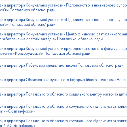
зків директора Комунальної установи «Підприємство із інженерного суп
ов’я» Полтавської обласної ради
зків директора Комунальної установи «Підприємство із інженерного суп
ов’я» Полтавської обласної ради
зків директора Комунальної установи «Центр фінансово-статистичного ана
о забезпечення освітніх закладів» Полтавської обласної ради
язків директора Комунальної установи природно-заповідного фонду дендр
начення «Криворудський» Полтавської обласної ради
зків директора Лубенської спеціальної школи Полтавської обласної ради
язків директора Обласного комунального інформаційного агентства «Нови
зків директора Полтавського обласного соціального центру матері та дит
зків директора Полтавського обласного комунального підприємства прик
огій «Освітаінфоком»
зків директора Полтавського обласного комунального підприємства прик
огій «Освітаінфоком»