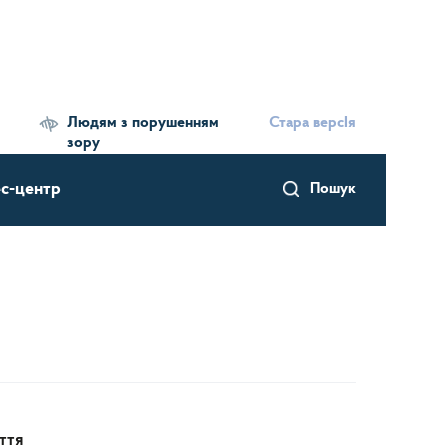
Людям з порушенням
Стара версІя
зору
с-центр
Пошук
ття