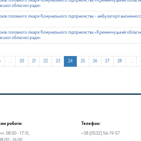
зків головного лікаря Комунального підприємства «Кременчуцький обласни
ської обласної ради»
зків головного лікаря Комунального підприємства – амбулаторії анонімного
зків головного лікаря Комунального підприємства «Кременчуцький обласни
ської обласної ради»
‹
…
20
21
22
23
24
25
26
27
28
…
им роботи:
Телефон:
чт. 08.00 - 17.15,
+38 (0532) 56-19-57
08.00 - 16.00