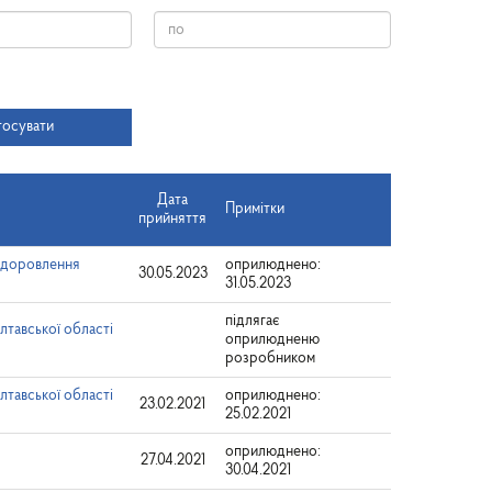
Дата
тосувати
Дата
Примітки
прийняття
оздоровлення
оприлюднено:
30.05.2023
31.05.2023
підлягає
лтавської області
оприлюдненю
розробником
лтавської області
оприлюднено:
23.02.2021
25.02.2021
оприлюднено:
27.04.2021
30.04.2021