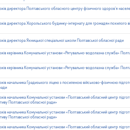
зків директора Полтавського обласного центру фізичного здоров’я насел
зків директора Хорольського будинку-інтернату для громадян похилого вік
зків директора Яхницької спеціальної школи Полтавської обласної ради
зків керівника Комунальної установи «Рятувально-водолазна служба» Полт
зків керівника Комунальної установи «Рятувально-водолазна служба» Полт
зків начальника Градизького ліцею з посиленою військово-фізичною підго
ради
зків начальника Комунальної установи «Полтавський обласний центр підго
тиву Полтавської обласної ради»
зків начальника Комунальної установи «Полтавський обласний центр підго
тиву Полтавської обласної ради»
зків начальника Комунальної установи «Полтавський обласний центр підго