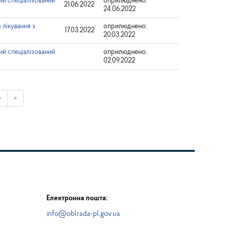
й спеціалізований
оприлюднено:
21.06.2022
24.06.2022
 лікування з
оприлюднено:
17.03.2022
20.03.2022
й спеціалізований
оприлюднено:
02.09.2022
›
»
Електронна пошта:
info@oblrada-pl.gov.ua