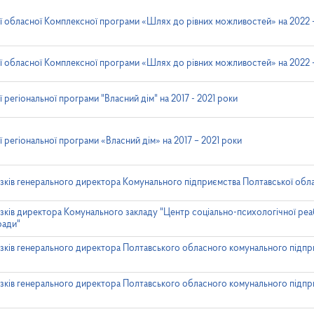
ї обласної Комплексної програми «Шлях до рівних можливостей» на 2022 
ї обласної Комплексної програми «Шлях до рівних можливостей» на 2022 
 регіональної програми "Власний дім" на 2017 - 2021 роки
 регіональної програми «Власний дім» на 2017 – 2021 роки
зків генерального директора Комунального підприємства Полтавської обл
зків директора Комунального закладу "Центр соціально-психологічної реабі
ради"
зків генерального директора Полтавського обласного комунального підпр
зків генерального директора Полтавського обласного комунального підпр