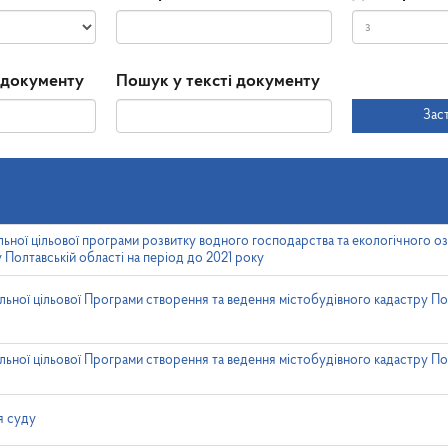
Дата
Дата
 документу
Пошук у тексті документу
прийняття
Зас
льної цільової програми розвитку водного господарства та екологічного 
 Полтавській області на період до 2021 року
льної цільової Програми створення та ведення містобудівного кадастру По
льної цільової Програми створення та ведення містобудівного кадастру По
я суду