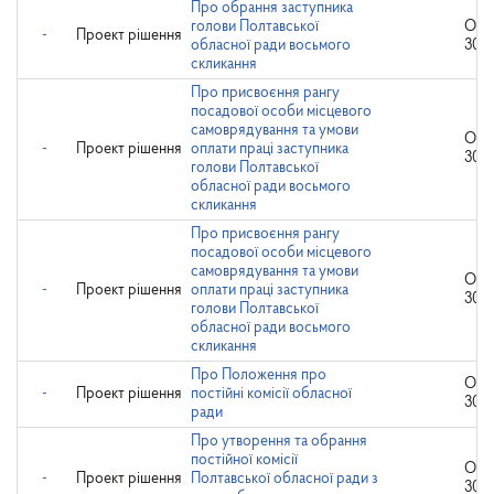
Про обрання заступника
голови Полтавської
Опр
-
Проект рішення
обласної ради восьмого
30.1
скликання
Про присвоєння рангу
посадової особи місцевого
самоврядування та умови
Опр
-
Проект рішення
оплати праці заступника
30.1
голови Полтавської
обласної ради восьмого
скликання
Про присвоєння рангу
посадової особи місцевого
самоврядування та умови
Опр
-
Проект рішення
оплати праці заступника
30.1
голови Полтавської
обласної ради восьмого
скликання
Про Положення про
Опр
-
Проект рішення
постійні комісії обласної
30.1
ради
Про утворення та обрання
постійної комісії
Опр
-
Проект рішення
Полтавської обласної ради з
30.1