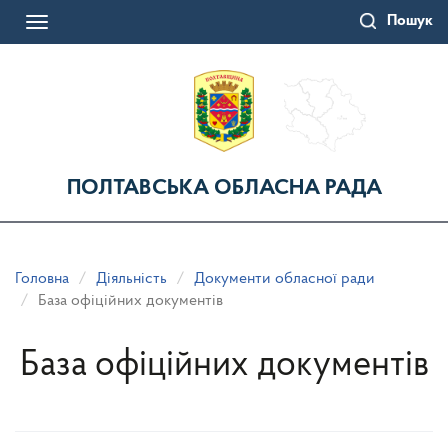
Перейти
Пошук
до
Toggle
основного
navigation
матеріалу
ПОЛТАВСЬКА ОБЛАСНА РАДА
Головна
Діяльність
Документи обласної ради
База офіційних документів
База офіційних документів