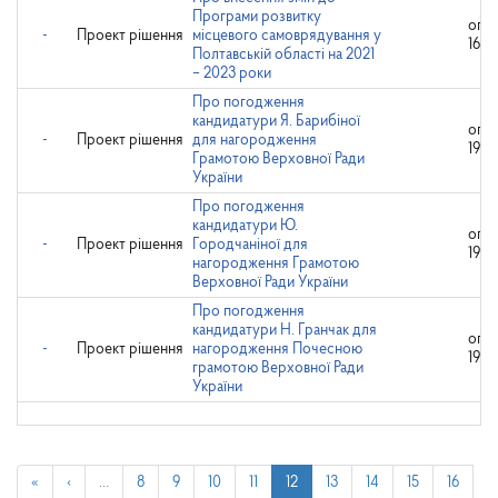
Програми розвитку
опр
-
Проект рішення
місцевого самоврядування у
16.1
Полтавській області на 2021
– 2023 роки
Про погодження
кандидатури Я. Барибіної
опр
-
Проект рішення
для нагородження
19.1
Грамотою Верховної Ради
України
Про погодження
кандидатури Ю.
опр
-
Проект рішення
Городчаніної для
19.1
нагородження Грамотою
Верховної Ради України
Про погодження
кандидатури Н. Гранчак для
опр
-
Проект рішення
нагородження Почесною
19.1
грамотою Верховної Ради
України
«
‹
…
8
9
10
11
12
13
14
15
16