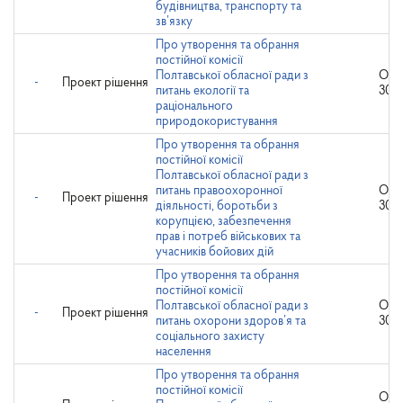
будівництва, транспорту та
зв’язку
Про утворення та обрання
постійної комісії
Полтавської обласної ради з
Опр
-
Проект рішення
питань екології та
30.1
раціонального
природокористування
Про утворення та обрання
постійної комісії
Полтавської обласної ради з
питань правоохоронної
Опр
-
Проект рішення
діяльності, боротьби з
30.1
корупцією, забезпечення
прав і потреб військових та
учасників бойових дій
Про утворення та обрання
постійної комісії
Полтавської обласної ради з
Опр
-
Проект рішення
питань охорони здоров’я та
30.1
соціального захисту
населення
Про утворення та обрання
постійної комісії
Опр