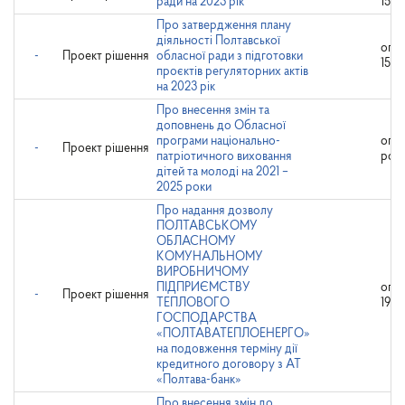
ради на 2023 рік
15.1
Про затвердження плану
діяльності Полтавської
опр
-
Проект рішення
обласної ради з підготовки
15.1
проєктів регуляторних актів
на 2023 рік
Про внесення змін та
доповнень до Обласної
програми національно-
опр
-
Проект рішення
патріотичного виховання
роз
дітей та молоді на 2021 –
2025 роки
Про надання дозволу
ПОЛТАВСЬКОМУ
ОБЛАСНОМУ
КОМУНАЛЬНОМУ
ВИРОБНИЧОМУ
ПІДПРИЄМСТВУ
опр
-
Проект рішення
ТЕПЛОВОГО
19.1
ГОСПОДАРСТВА
«ПОЛТАВАТЕПЛОЕНЕРГО»
на подовження терміну дії
кредитного договору з АТ
«Полтава-банк»
Про внесення змін до