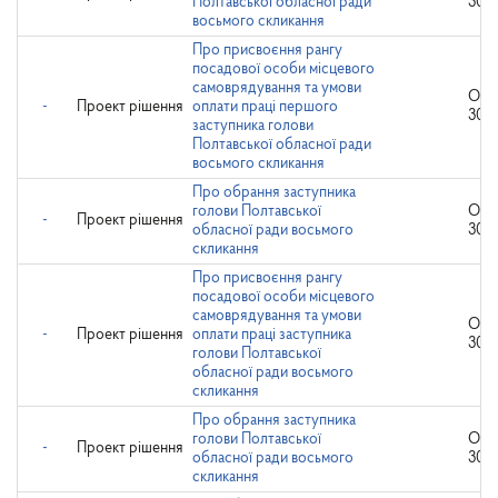
Полтавської обласної ради
30.1
восьмого скликання
Про присвоєння рангу
посадової особи місцевого
самоврядування та умови
Опр
-
Проект рішення
оплати праці першого
30.1
заступника голови
Полтавської обласної ради
восьмого скликання
Про обрання заступника
голови Полтавської
Опр
-
Проект рішення
обласної ради восьмого
30.1
скликання
Про присвоєння рангу
посадової особи місцевого
самоврядування та умови
Опр
-
Проект рішення
оплати праці заступника
30.1
голови Полтавської
обласної ради восьмого
скликання
Про обрання заступника
голови Полтавської
Опр
-
Проект рішення
обласної ради восьмого
30.1
скликання