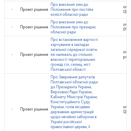
Про внесення змін до
опр
-
Проект рішення
Положення про постійні
13.1
комісії обласної ради
Про внесення змін до
опр
-
Проект рішення
Положення про президію
09.1
обласної ради
Про встановлення вартості
харчування в закладах
загальної середньої освіти,
опр
-
Проект рішення
які належать до спільної
роз
власності територіальних
громад сіл, селищ, міст
Полтавської області
Про Звернення депутатів
Полтавської обласної ради
до Президента України,
Верховної Ради України,
Кабінету Міністрів України,
Конституційного Суду
України, голів місцевих
опр
-
Проект рішення
державних адміністрацій
12.1
щодо негайної заборони в
Україні російської
православної церкви, її