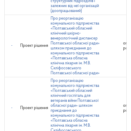
структурних підрозділів і
залежних від неї організацій
(доопрацьований)
Про реорганізацію
комунального підприємства
«Полтавський обласний
клінічний шкірно-
венерологічний диспансер
Полтавської обласної ради»
опр
-
Проект рішення
шляхом приєднання до
роз
комунального підприємства
«Полтавська обласна
клінічна лікарня ім. М.В.
Скліфосовського
Полтавської обласної ради»
Про реорганізацію
комунального підприємства
«Полтавський обласний
клінічний госпіталь для
ветеранів війни Полтавської
обласної ради» шляхом
опр
-
Проект рішення
приєднання до
роз
комунального підприємства
«Полтавська обласна
клінічна лікарня ім. М.В.
Скліфосовського