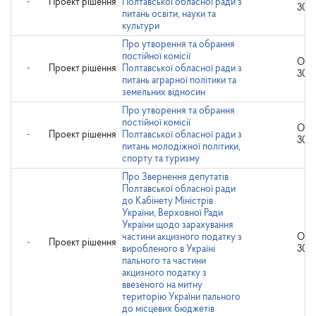
-
Проект рішення
Полтавської обласної ради з
30.1
питань освіти, науки та
культури
Про утворення та обрання
постійної комісії
Опр
-
Проект рішення
Полтавської обласної ради з
30.1
питань аграрної політики та
земельних відносин
Про утворення та обрання
постійної комісії
Опр
-
Проект рішення
Полтавської обласної ради з
30.1
питань молодіжної політики,
спорту та туризму
Про Звернення депутатів
Полтавської обласної ради
до Кабінету Міністрів
України, Верховної Ради
України щодо зарахування
частини акцизного податку з
Опр
-
Проект рішення
виробленого в Україні
30.1
пального та частини
акцизного податку з
ввезеного на митну
територію України пального
до місцевих бюджетів