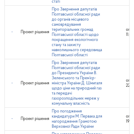
статі
Про Звернення депутатів
Полтавської обласної ради
до органів місцевого
самоврядування
територіальних громад
опр
-
Проект рішення
Полтавської області щодо
11.02
покращення екологічного
стану та захисту
навколишнього середовища
Полтавської області
Про Звернення депутатів
Полтавської обласної ради
до Президента України В.
Зеленського та Прем’єр-
опр
-
Проект рішення
міністра України Д. Шмигаля
22.0
щодо ціни на природний газ
та передачі
газорозподільних мереж у
комунальну власність
Про погодження
кандидатури М. Первака для
опр
-
Проект рішення
нагородження Грамотою
19.0
Верховної Ради України