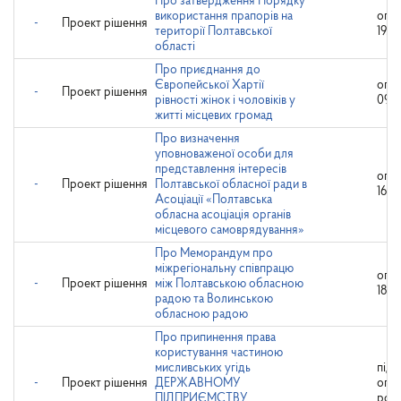
Про затвердження Порядку
використання прапорів на
опр
-
Проект рішення
території Полтавської
19.01
області
Про приєднання до
Європейської Хартії
опр
-
Проект рішення
рівності жінок і чоловіків у
09.0
житті місцевих громад
Про визначення
уповноваженої особи для
представлення інтересів
опр
-
Проект рішення
Полтавської обласної ради в
16.0
Асоціації «Полтавська
обласна асоціація органів
місцевого самоврядування»
Про Меморандум про
міжрегіональну співпрацю
опр
-
Проект рішення
між Полтавською обласною
18.0
радою та Волинською
обласною радою
Про припинення права
користування частиною
мисливських угідь
підл
-
Проект рішення
ДЕРЖАВНОМУ
опр
ПІДПРИЄМСТВУ
роз