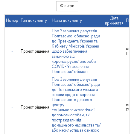
Фільтри
Дата
Номер
Тип документу
Назва документу
Прим
прийняття
Про Звернення депутатів
Полтавської обласної ради
до Президента України та
Кабінету Міністрів України
опр
-
Проект рішення
щодо забезпечення
11.02
вакциною від
коронавірусної хвороби
COVID-19 населення
Полтавської області
Про Звернення депутатів
Полтавської обласної ради
до Полтавського міського
голови щодо створення
Полтавського денного
центру
опр
-
Проект рішення
соціальнопсихологічної
12.0
допомоги особам, які
постраждали від
домашнього насильства та/
або насильства за ознакою