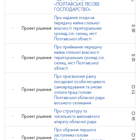
«ПОЛТАВСЬКЕ ЛІСОВЕ
ГОСПОДАРСТВО»
Про надання згоди на
передачу майна спільної
опр
-
Проект рішення
власності територіальних
18.0
громад сіл, селищ, міст
Полтавської області
Про приймання-передачу
майна спільної власності
опр
-
Проект рішення
територіальних громад сіл,
19.0
селищ, міст Полтавської
області
Про присвоєння рангу
посадової особи місцевого
самоврядування та умови
Опр
-
Проект рішення
оплати праці голови
27.1
Полтавської обласної ради
восьмого скликання
Про структуру та
Опр
-
Проект рішення
чисельність виконавчого
30.1
апарату обласної ради
Про обрання першого
заступника голови
Опр
-
Проект рішення