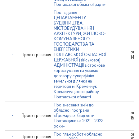
Полтавської обласної ради»
Про надання
ДЕПАРТАМЕНТУ
БУДІВНИЦТВА,
МІСТОБУДУВАННЯ І
АРХІТЕКТУРИ, ЖИТЛОВО-
КОМУНАЛЬНОГО
ГОСПОДАРСТВА ТА
ЕНЕРГЕТИКИ
опр
-
Проект рішення
ПОЛТАВСЬКОЇ ОБЛАСНОЇ
14.0
ДЕРЖАВНОЇ (військової)
АДМІНІСТРАЦІЇ в строкове
користування на умовах
договору суперфіцію
земельної ділянки на
території м. Кременчук
Кременчуцького району
Полтавської області
Про внесення змін до
обласної програми
опр
-
Проект рішення
«Громадські бюджети
15.1
Полтавщини на 2021 – 2023
роки»
Про план роботи обласної
опр
-
Проект рішення