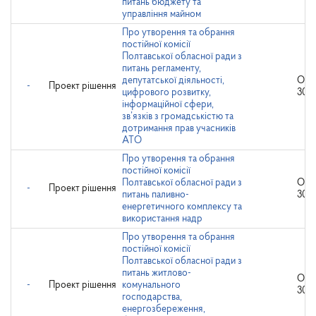
питань бюджету та
управління майном
Про утворення та обрання
постійної комісії
Полтавської обласної ради з
питань регламенту,
депутатської діяльності,
Опр
-
Проект рішення
цифрового розвитку,
30.1
інформаційної сфери,
зв’язків з громадськістю та
дотримання прав учасників
АТО
Про утворення та обрання
постійної комісії
Полтавської обласної ради з
Опр
-
Проект рішення
питань паливно-
30.1
енергетичного комплексу та
використання надр
Про утворення та обрання
постійної комісії
Полтавської обласної ради з
питань житлово-
Опр
-
Проект рішення
комунального
30.1
господарства,
енергозбереження,