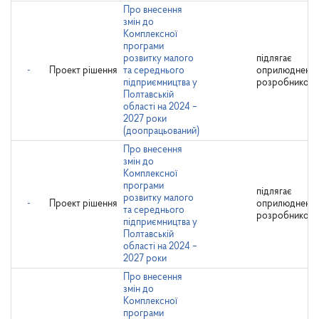
Про внесення
змін до
Комплексної
програми
розвитку малого
підлягає
-
Проект рішення
та середнього
оприлюдненн
підприємництва у
розробником
Полтавській
області на 2024 –
2027 роки
(доопрацьований)
Про внесення
змін до
Комплексної
програми
підлягає
розвитку малого
-
Проект рішення
оприлюдненн
та середнього
розробником
підприємництва у
Полтавській
області на 2024 –
2027 роки
Про внесення
змін до
Комплексної
програми