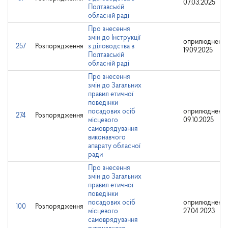
07.03.2025
Полтавській
обласній раді
Про внесення
змін до Інструкції
оприлюднено:
257
Розпорядження
з діловодства в
19.09.2025
Полтавській
обласній раді
Про внесення
змін до Загальних
правил етичної
поведінки
посадових осіб
оприлюднено:
274
Розпорядження
місцевого
09.10.2025
самоврядування
виконавчого
апарату обласної
ради
Про внесення
змін до Загальних
правил етичної
поведінки
посадових осіб
оприлюднено:
100
Розпорядження
місцевого
27.04.2023
самоврядування