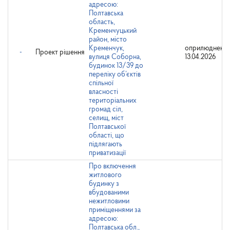
адресою:
Полтавська
область,
Кременчуцький
район, місто
Кременчук,
оприлюднено:
-
Проект рішення
вулиця Соборна,
13.04.2026
будинок 13/39 до
переліку об’єктів
спільної
власності
територіальних
громад сіл,
селищ, міст
Полтавської
області, що
підлягають
приватизації
Про включення
житлового
будинку з
вбудованими
нежитловими
приміщеннями за
адресою:
Полтавська обл.,