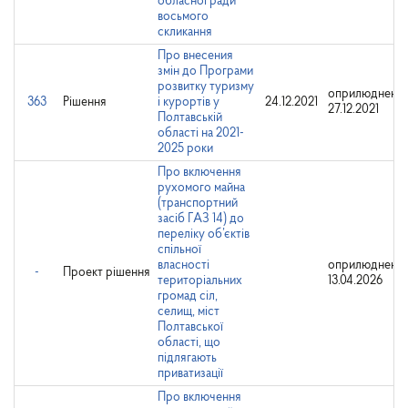
обласної ради
восьмого
скликання
Про внесения
змін до Програми
розвитку туризму
оприлюднено:
363
Рішення
і курортів у
24.12.2021
27.12.2021
Полтавській
області на 2021-
2025 роки
Про включення
рухомого майна
(транспортний
засіб ГАЗ 14) до
переліку об’єктів
спільної
власності
оприлюднено:
-
Проект рішення
територіальних
13.04.2026
громад сіл,
селищ, міст
Полтавської
області, що
підлягають
приватизації
Про включення