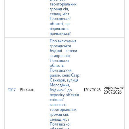
територіальних
громад сіл,
селищ, міст
Полтавської
області, що
підлягають
приватизації
Про включення
громадської
будівлі – аптеки
за адресою:
Полтавська
область,
Полтавський
район, село Старі
Санжари, вулиця
Молодіжна,
оприлюднено:
1207
Рішення
будинок 1 до
17.07.2026
20.07.2026
переліку об’єктів
спільної
власності
територіальних
громад сіл,
селищ, міст
Полтавської