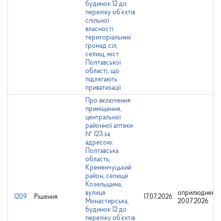
будинок 12 до
переліку об’єктів
спільної
власності
територіальних
громад сіл,
селищ, міст
Полтавської
області, що
підлягають
приватизації
Про включення
приміщення,
центральної
районної аптеки
№ 123 за
адресою:
Полтавська
область,
Кременчуцький
район, селище
Козельщина,
вулиця
оприлюднено:
1209
Рішення
17.07.2026
Монастирська,
20.07.2026
будинок 12 до
переліку об’єктів