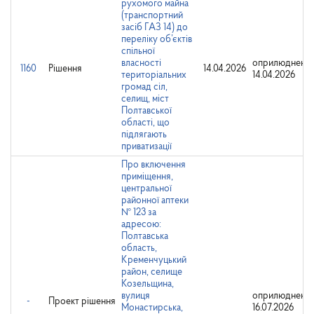
рухомого майна
(транспортний
засіб ГАЗ 14) до
переліку об’єктів
спільної
власності
оприлюднено:
1160
Рішення
14.04.2026
територіальних
14.04.2026
громад сіл,
селищ, міст
Полтавської
області, що
підлягають
приватизації
Про включення
приміщення,
центральної
районної аптеки
№ 123 за
адресою:
Полтавська
область,
Кременчуцький
район, селище
Козельщина,
вулиця
оприлюднено:
-
Проект рішення
Монастирська,
16.07.2026