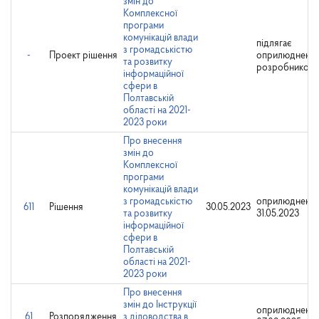
змін до
Комплексної
програми
комунікацій влади
підлягає
з громадськістю
-
Проект рішення
оприлюдненн
та розвитку
розробником
інформаційної
сфери в
Полтавській
області на 2021-
2023 роки
Про внесення
змін до
Комплексної
програми
комунікацій влади
з громадськістю
оприлюднено:
611
Рішення
30.05.2023
та розвитку
31.05.2023
інформаційної
сфери в
Полтавській
області на 2021-
2023 роки
Про внесення
змін до Інструкції
оприлюднено:
61
Розпорядження
з діловодства в