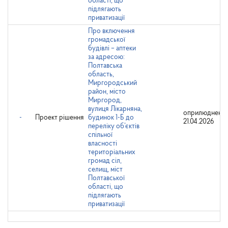
області, що
підлягають
приватизації
Про включення
громадської
будівлі – аптеки
за адресою:
Полтавська
область,
Миргородський
район, місто
Миргород,
вулиця Лікарняна,
оприлюднено:
-
Проект рішення
будинок 1-Б до
21.04.2026
переліку об’єктів
спільної
власності
територіальних
громад сіл,
селищ, міст
Полтавської
області, що
підлягають
приватизації