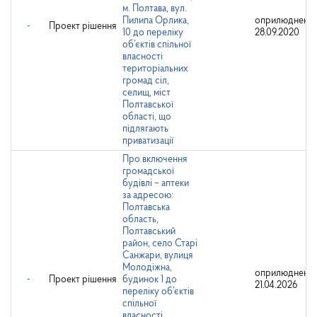
м. Полтава, вул.
Пилипа Орлика,
оприлюднено:
-
Проект рішення
10 до переліку
28.09.2020
об’єктів спільної
власності
територіальних
громад сіл,
селищ, міст
Полтавської
області, що
підлягають
приватизації
Про включення
громадської
будівлі – аптеки
за адресою:
Полтавська
область,
Полтавський
район, село Старі
Санжари, вулиця
Молодіжна,
оприлюднено:
-
Проект рішення
будинок 1 до
21.04.2026
переліку об’єктів
спільної
власності