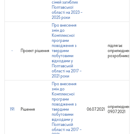
сімей загиблих
Полтавської
області на 2023 –
2025 роки
Про внесення
змін до
Комплексної
програми
поводження з
підлягає
-
Проект рішення
твердими
оприлюдненн
побутовими
розробником
відходами у
Полтавській
області на 2017 –
2021 роки
Про внесення
змін до
Комплексної
програми
поводження з
оприлюднено:
191
Рішення
твердими
06.07.2021
09.07.2021
побутовими
відходами у
Полтавській
області на 2017 –