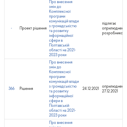
Про внесення
змін до
Комплексної
програми
комунікацій влади
підлягає
з громадськістю
-
Проект рішення
оприлюдненн
та розвитку
розробником
інформаційної
сфери в
Полтавській
області на 2021-
2023 роки
Про внесення
змін до
Комплексної
програми
комунікацій влади
з громадськістю
оприлюднено:
366
Рішення
24.12.2021
та розвитку
27.12.2021
інформаційної
сфери в
Полтавській
області на 2021-
2023 роки
Про внесення