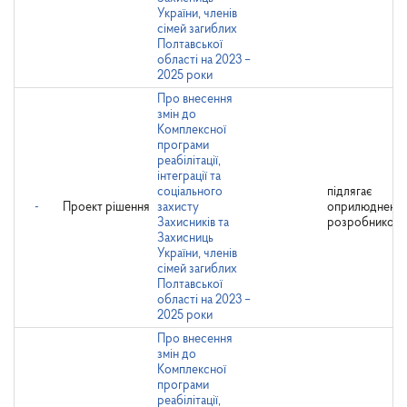
України, членів
сімей загиблих
Полтавської
області на 2023 –
2025 роки
Про внесення
змін до
Комплексної
програми
реабілітації,
інтеграції та
соціального
підлягає
-
Проект рішення
захисту
оприлюдненн
Захисників та
розробником
Захисниць
України, членів
сімей загиблих
Полтавської
області на 2023 –
2025 роки
Про внесення
змін до
Комплексної
програми
реабілітації,