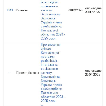
інтеграції та
соціального
оприлюднено:
1030
Рішення
захисту
30.09.2025
30.09.2025
Захисників та
Захисниць
України, членів
сімей загиблих
Полтавської
області на 2023 –
2025 роки
Про внесення
змін до
Комплексної
програми
реабілітації,
інтеграції та
соціального
оприлюднено:
-
Проект рішення
захисту
25.04.2025
Захисників та
Захисниць
України, членів
сімей загиблих
Полтавської
області на 2023 –
2025 роки