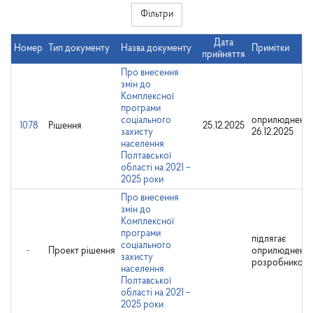
Фільтри
Дата
Номер
Тип документу
Назва документу
Примітки
прийняття
Про внесення
змін до
Комплексної
програми
соціального
оприлюднено:
1078
Рішення
25.12.2025
захисту
26.12.2025
населення
Полтавської
області на 2021 –
2025 роки
Про внесення
змін до
Комплексної
програми
підлягає
соціального
-
Проект рішення
оприлюдненн
захисту
розробником
населення
Полтавської
області на 2021 –
2025 роки