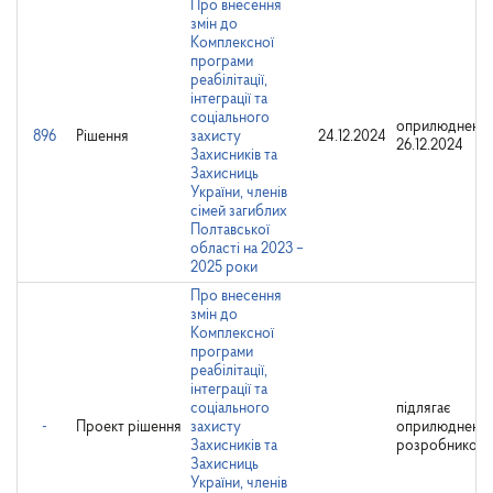
Про внесення
змін до
Комплексної
програми
реабілітації,
інтеграції та
соціального
оприлюднено:
896
Рішення
захисту
24.12.2024
26.12.2024
Захисників та
Захисниць
України, членів
сімей загиблих
Полтавської
області на 2023 –
2025 роки
Про внесення
змін до
Комплексної
програми
реабілітації,
інтеграції та
соціального
підлягає
-
Проект рішення
захисту
оприлюдненн
Захисників та
розробником
Захисниць
України, членів