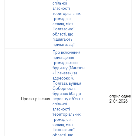
спільної
власності
територіальних
громад сіл,
селищ, міст
Полтавської
області, що
підлягають
приватизації
Про включення
приміщення
громадського
будинку (Магазин
«Планета») за
адресою: м.
Полтава, вулиця
Соборності,
будинок 60а до
оприлюднено:
-
Проект рішення
переліку об’єктів
21.04.2026
спільної
власності
територіальних
громад сіл,
селищ, міст
Полтавської
області, що