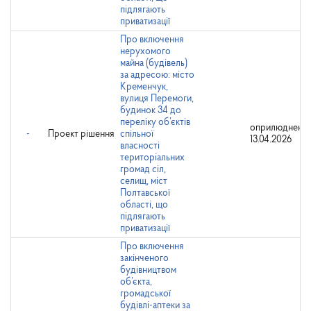
підлягають
приватизації
Про включення
нерухомого
майна (будівель)
за адресою: місто
Кременчук,
вулиця Перемоги,
будинок 34 до
переліку об’єктів
оприлюднено:
-
Проект рішення
спільної
13.04.2026
власності
територіальних
громад сіл,
селищ, міст
Полтавської
області, що
підлягають
приватизації
Про включення
закінченого
будівництвом
об’єкта,
громадської
будівлі-аптеки за