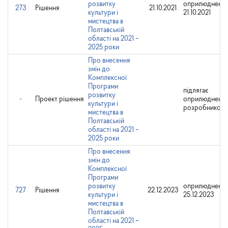
розвитку
оприлюднено:
273
Рішення
21.10.2021
культури і
21.10.2021
мистецтва в
Полтавській
області на 2021 –
2025 роки
Про внесення
змін до
Комплексної
Програми
підлягає
розвитку
-
Проект рішення
оприлюдненн
культури і
розробником
мистецтва в
Полтавській
області на 2021 –
2025 роки
Про внесення
змін до
Комплексної
Програми
розвитку
оприлюднено:
727
Рішення
22.12.2023
культури і
25.12.2023
мистецтва в
Полтавській
області на 2021 –