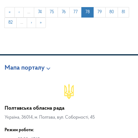
«
‹
…
74
75
76
77
78
79
80
81
82
…
›
»
Мапа порталу
Полтавська обласна рада
Україна, 36014, м. Полтава, вул. Соборності, 45
Режим роботи: